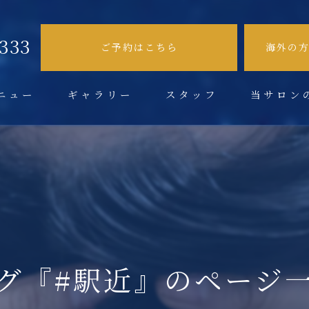
9333
ご予約はこちら
海外の
ニュー
ギャラリー
スタッフ
当サロン
不眠症
肩こり
頭痛
眼精疲労
グ『#駅近』のページ
ドライヘッド