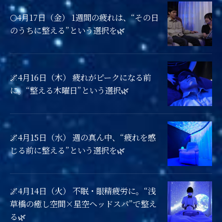
🌕4月17日（金） 1週間の疲れは、“その日
のうちに整える”という選択を🌿
🌌4月16日（木） 疲れがピークになる前
に。“整える木曜日”という選択🌿
🌌4月15日（水） 週の真ん中、“疲れを感
じる前に整える”という選択を🌿
🌌4月14日（火） 不眠・眼精疲労に。“浅
草橋の癒し空間×星空ヘッドスパ”で整え
る🌿