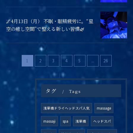
🌌4月13日（月） 不眠・眼精疲労に。“星
空の癒し空間”で整える新しい習慣🌿
1
2
3
4
5
...
26
タグ
Tags
浅草橋ドライヘッドスパ人気
massage
massaji
spa
浅草橋
ヘッドスパ