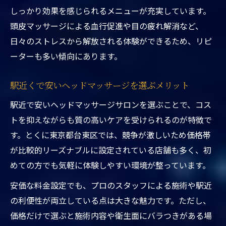
駅近くのドライヘッドスパで失敗しない選
しっかり効果を感じられるメニューが充実しています。
定術
頭皮マッサージによる血行促進や目の疲れ解消など、
駅周辺で安さと質を両立させる方法
日々のストレスから解放される体験ができるため、リピ
ーターも多い傾向にあります。
東京都台東区ヘッドスパ駅近くで質と安さ
を両立する方法
駅近くで安いヘッドマッサージを選ぶメリット
浅草や錦糸町エリアの賢いヘッドスパ選び
術
駅近で安いヘッドマッサージサロンを選ぶことで、コス
トを抑えながらも質の高いケアを受けられるのが特徴で
駅近サロンで安くても満足できる理由とは
す。とくに東京都台東区では、競争が激しいため価格帯
口コミで見抜く東京都内安いヘッドスパの
が比較的リーズナブルに設定されている店舗も多く、初
質
めての方でも気軽に体験しやすい環境が整っています。
ヘッドスパ浅草橋エリアでコスパを高める
安価な料金設定でも、プロのスタッフによる施術や駅近
方法
の利便性が両立している点は大きな魅力です。ただし、
ヘッドスパ初心者にも安心の選び方
価格だけで選ぶと施術内容や衛生面にバラつきがある場
東京都台東区ヘッドスパ駅近くで初心者に