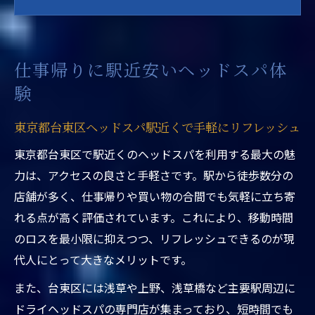
ット
浅草や上野で人気のドライヘッドスパ体験
談
仕事帰りに駅近安いヘッドスパ体
東京都内でコスパ重視のヘッドスパ活用法
験
仕事終わりに極上ヘッドスパで癒しを実感
するコツ
東京都台東区ヘッドスパ駅近くで手軽にリフレッシュ
東京都台東区ヘッドスパ選定の極意
東京都台東区で駅近くのヘッドスパを利用する最大の魅
東京都台東区ヘッドスパ駅近くで口コミを
力は、アクセスの良さと手軽さです。駅から徒歩数分の
活用する方法
店舗が多く、仕事帰りや買い物の合間でも気軽に立ち寄
安いヘッドスパの特徴と見極めポイント解
れる点が高く評価されています。これにより、移動時間
説
のロスを最小限に抑えつつ、リフレッシュできるのが現
ランキングを参考に理想のヘッドスパを見
代人にとって大きなメリットです。
つける秘訣
また、台東区には浅草や上野、浅草橋など主要駅周辺に
都内おすすめヘッドスパの選び方と注意点
ドライヘッドスパの専門店が集まっており、短時間でも