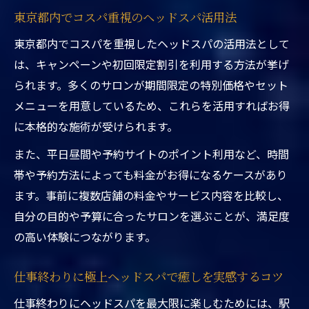
東京都内でコスパ重視のヘッドスパ活用法
ドライヘッドスパ都内おすすめ店の賢い活
用法
東京都内でコスパを重視したヘッドスパの活用法として
口コミ活用で東京都台東区ヘッドスパをお
は、キャンペーンや初回限定割引を利用する方法が挙げ
得に体験
られます。多くのサロンが期間限定の特別価格やセット
メニューを用意しているため、これらを活用すればお得
駅近くで極上ヘッドスパを賢く満喫
に本格的な施術が受けられます。
東京都台東区ヘッドスパ駅近くで極上体験
を賢く選ぶ
また、平日昼間や予約サイトのポイント利用など、時間
駅近サロンで満足度の高い施術を受ける方
帯や予約方法によっても料金がお得になるケースがあり
法
ます。事前に複数店舗の料金やサービス内容を比較し、
自分の目的や予算に合ったサロンを選ぶことが、満足度
安さと極上のリラクゼーションを両立する
の高い体験につながります。
コツ
都内ランキング上位のヘッドスパで癒しを
仕事終わりに極上ヘッドスパで癒しを実感するコツ
満喫
仕事終わりにヘッドスパを最大限に楽しむためには、駅
浅草や上野で話題のドライヘッドスパ体験