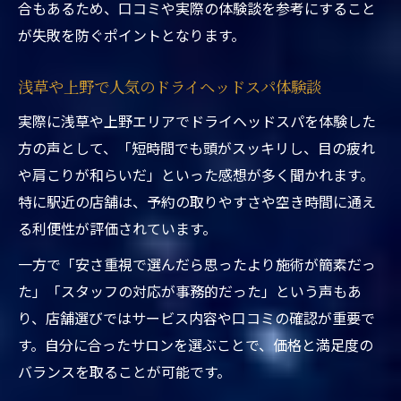
合もあるため、口コミや実際の体験談を参考にすること
優しいサロン選び
が失敗を防ぐポイントとなります。
初めてでも安心できるヘッドスパ浅草の選
び方
浅草や上野で人気のドライヘッドスパ体験談
駅近くのおすすめドライヘッドスパ体験談
実際に浅草や上野エリアでドライヘッドスパを体験した
初心者向け東京都内ヘッドマッサージの選
方の声として、「短時間でも頭がスッキリし、目の疲れ
定基準
や肩こりが和らいだ」といった感想が多く聞かれます。
口コミから学ぶ失敗しないヘッドスパ選び
特に駅近の店舗は、予約の取りやすさや空き時間に通え
質の高い癒しを安く得るコツを紹介
る利便性が評価されています。
東京都台東区ヘッドスパ駅近くで安く癒し
一方で「安さ重視で選んだら思ったより施術が簡素だっ
を得る秘訣
た」「スタッフの対応が事務的だった」という声もあ
安い料金で極上ヘッドスパを受けるテクニ
り、店舗選びではサービス内容や口コミの確認が重要で
ック
す。自分に合ったサロンを選ぶことで、価格と満足度の
浅草や上野で人気の癒しサロンを安く利用
バランスを取ることが可能です。
する方法