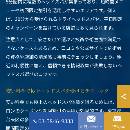
5分圏内に複数のヘッドスパが集まっており、短時間メニ
ューや初回限定割引を活用しやすいエリアです。例え
ば、30分から受けられるドライヘッドスパや、平日限定
のキャンペーンを設けている店舗も多く見られます。
注意点として、安さだけで選ぶと技術や衛生面で満足で
きないケースもあるため、口コミや公式サイトで施術者
の資格や店舗の清潔感も事前にチェックしましょう。駅
近の利便性に加え、信頼できる情報収集が失敗しないヘ
ッドスパ選びのコツです。
安い料金で極上ヘッドスパを受けるテクニック
安い料金でも極上のヘッドスパ体験を得るためには、サ
ロンのクーポンや初回割引の活用が効果的です。東京都
台東区の多くのサロンでは、公式サイトや予約サイトで
03-5846-9333
お問い合わせ
ご予約
期間限定のクーポンが配布されていることが多いため、