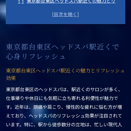
東京都台東区ヘッドスパ駅近くの魅力とリ
フレッシュ効果
駅近くで感じる東京都台東区ヘッドスパの
利便性
浅草や上野でも人気の駅近ヘッドスパ活用
東京都台東区ヘッドスパ駅近くで
術
心身リフレッシュ
東京都台東区ヘッドスパ駅近くで心身を癒
す新習慣
東京都台東区ヘッドスパ駅近くの魅力とリフレッシュ
ヘッドスパ専門店が台東区で支持される理
効果
由とは
東京都台東区のヘッドスパは、駅近くのサロンが多く、
ヘッドスパで叶える台東区の快適な毎日
仕事帰りや休日にも気軽に立ち寄れる利便性が魅力で
東京都台東区ヘッドスパ駅近くで快適な日
す。近年は、頭痛や肩こり、慢性的な疲れに悩む方が増
常を実現
えており、ヘッドスパのリフレッシュ効果が注目されて
台東区の駅近ヘッドスパがもたらす毎日の
います。特に、駅から徒歩数分の立地は、忙しい現代人