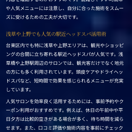
駅近くでリフレッシュしたい方に台東区ヘッド
や人気メニューには注意し、自分に合った施術をスムー
スパ
ズに受けるための工夫が大切です。
東京都台東区ヘッドスパ駅近くで手軽にリ
フレッシュ
浅草や上野でも人気の駅近ヘッドスパ活用術
仕事帰りに選ばれる東京都台東区ヘッドス
台東区内でも特に浅草や上野エリアは、観光やショッピ
パ駅近く
ングの合間に立ち寄れる駅近ヘッドスパが人気です。浅
上野のヘッドスパ専門店で駅近くの利便性
草橋や上野駅周辺のサロンでは、観光客だけでなく地元
を実感
の方にも多く利用されています。頭皮ケアやドライヘッ
東京都台東区ヘッドスパ駅近くでストレス
ドスパなど、短時間で効果を感じられるメニューが充実
解消を叶える
しています。
駅近くでリフレッシュできる台東区ヘッド
人気サロンを効率良く活用するためには、事前予約やク
スパの魅力
ーポン利用がおすすめです。例えば、休日の午前中や平
話題のヘッドスパは東京都台東区で体感
日夕方は比較的空きがある場合が多く、待ち時間を減ら
東京都台東区ヘッドスパ駅近くで話題の施
せます。また、口コミ評価や施術内容を事前にチェック