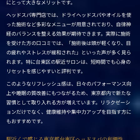
変化
にとって大きなメリットです。
リフレッシュ習慣を東京都台東区ヘッドス
ヘッドスパ専門店では、ドライヘッドスパやオイルを使
パ駅近くで
った施術など多彩なメニューが用意されており、自律神
上野ヘッドスパ専門店で味わう快適生活の
経のバランスを整える効果が期待できます。実際に施術
第一歩
を受けた方の口コミでは、「施術後は頭が軽くなり、目
東京都台東区ヘッドスパ駅近くで心地よさ
の疲れやストレスが緩和された」といった声が多く見ら
を体感
れます。特に台東区の駅近サロンは、短時間でも心身の
リセットを感じやすいと評判です。
自律神経を整えたいなら台東区駅近ヘッドスパ
へ
このようなリフレッシュ感は、日々のパフォーマンス向
東京都台東区ヘッドスパ駅近くで自律神経
上や睡眠の質改善にもつながるため、東京都内で新たな
を整える方法
習慣として取り入れる方が増えています。リラクゼーシ
台東区駅近くのヘッドスパが自律神経に与
ョンだけでなく、健康維持や集中力アップを目指す方に
える影響
もおすすめです。
ヘッドスパ専門店で自律神経の乱れをケア
駅近くで感じる東京都台東区ヘッドスパの利便性