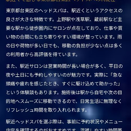
するコツ
東京都台東区のヘッドスパは、駅近くというアクセスの
東京都台東区ヘッドスパ駅近くで心身バラ
良さが大きな特徴です。上野駅や浅草駅、蔵前駅など主
ンスを回復
要な駅から徒歩圏内にサロンが点在しており、仕事や買
ドライヘッドスパが自律神経の不調に効く
い物の合間にも立ち寄りやすい環境が整っています。雨
理由
の日や荷物が多い日でも、移動の負担が少ない点は多く
頭皮ケアも叶う東京都台東区のヘッドスパ体験
の利用者から高評価を得ています。
東京都台東区ヘッドスパ駅近くで頭皮ケア
また、駅近サロンは営業時間が長い場合が多く、平日の
を始めよう
夜や土日にも予約しやすいのが魅力です。実際に「急な
ヘッドスパ専門店の頭皮ケアメニューとは
頭痛や疲れを感じたとき、すぐに駆け込めて助かった」
上野や蔵前で注目の頭皮ケア体験談を紹介
という体験談もあります。施術後は駅から自宅や次の目
東京都台東区ヘッドスパ駅近くで抜け毛や
的地へスムーズに移動できるので、日常生活に無理なく
かゆみ対策
リフレッシュ時間を取り入れられます。
駅近くのヘッドスパで頭皮環境を健やかに
駅近ヘッドスパを選ぶ際は、事前に予約状況やメニュー
保つ方法
内容を確認するのがおすすめです。混雑しやすい時間帯