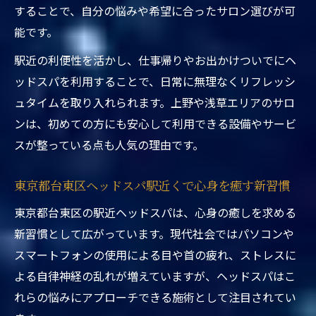
術を体験
することで、自分の悩みや希望に合ったサロン選びが可
トレンドのヘッドスパを東京都台東区駅近
能です。
くで満喫
駅近の利便性を活かし、仕事帰りやお出かけついでにヘ
ヘッドスパ専門店で受ける最新リフレッシ
ッドスパを利用することで、日常に無理なくリフレッシ
ュケア
ュタイムを取り入れられます。上野や浅草エリアのサロ
東京都台東区ヘッドスパ駅近くでSNSでも
ンは、初めての方にも安心して利用できる設備やサービ
話題の理由
スが整っている点も人気の理由です。
上野や蔵前の駅近くで注目のヘッドスパ体
東京都台東区ヘッドスパ駅近くで心身を癒す新習慣
験
東京都台東区の駅近ヘッドスパは、心身の癒しを求める
新習慣として広がっています。現代社会ではパソコンや
スマートフォンの使用による目や首の疲れ、ストレスに
よる自律神経の乱れが増えていますが、ヘッドスパはこ
れらの悩みにアプローチできる施術として注目されてい