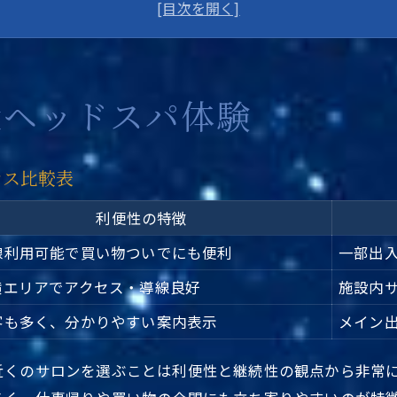
東京都台東区ヘッドスパ駅近く利用時のポイント
リラクゼーション重視なら駅近サロンへ
東京都台東区ヘッドスパ駅近くを選ぶ理由
頭皮と髪を癒すマッサージの魅力
近ヘッドスパ体験
頭皮ケアと髪質改善の違い早見表
マッサージで感じるリラクゼーション効果
セス比較表
東京都台東区ヘッドスパ駅近くで体験できる癒し
利便性の特徴
髪の悩みを和らげるマッサージ術
東京都台東区ヘッドスパ駅近くの利用メリット
線利用可能で買い物ついでにも便利
一部出
駅近くで叶う台東区ヘッドスパの効果
横エリアでアクセス・導線良好
施設内
東京都台東区ヘッドスパ駅近く効果一覧
客も多く、分かりやすい案内表示
メイン
頭皮環境改善に役立つ施術内容
近くのサロンを選ぶことは利便性と継続性の観点から非常
駅近く利用で得られる髪質アップ