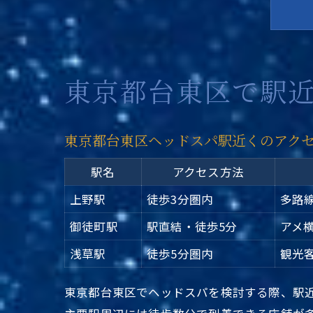
東京都台東区で駅
東京都台東区ヘッドスパ駅近くのアク
駅名
アクセス方法
上野駅
徒歩3分圏内
多路
御徒町駅
駅直結・徒歩5分
アメ
浅草駅
徒歩5分圏内
観光
東京都台東区でヘッドスパを検討する際、駅