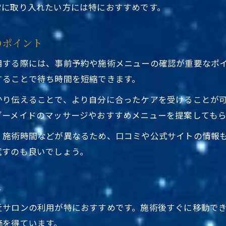
常に取り入れたい方には特におすすめです。
プライバシー重視の方におすすめ
髪質改善なら台東区ヘッドスパ利用も
のポイント
髪質改善施術の比較表
東京都台東区ヘッドスパ駅近くで髪質改善を目指す
用する際には、事前予約や施術メニューの確認が重要なポ
することで待ち時間を短縮できます。
頭皮環境を整えるポイント
東京都台東区ヘッドスパ駅近く利用で得られる効果
かり伝えることで、より自分に合ったケアを受けることが
ダーメイドのマッサージやおすすめメニューを提案してもら
髪質改善を望む方におすすめの選び方
、施術時間などが異なるため、口コミや公式サイトの情報
試すのも良いでしょう。
へ
近サロンの利用が特におすすめです。施術後すぐに移動で
価を得ています。