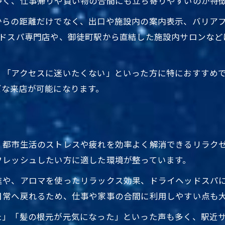
多く、仕事帰りや買い物の合間にも立ち寄りやすいのが特
東京都台東区ヘッドスパ駅近くのリピート理由
からの距離だけでなく、出口や施設内の案内表示、バリア
短時間でも感じる癒しの変化
ッドスパ専門店や、御徒町駅から直結した施設内サロンなど
東京都台東区でリラクゼーションを満喫
リラクゼーション効果の比較表
」「アクセスに迷いたくない」といった方に特におすすめ
東京都台東区ヘッドスパ駅近くで心身リフレッシュ
ズな来店が可能になります。
駅近く利用で叶う癒しの時間
東京都台東区ヘッドスパ駅近くのおすすめポイント
リラックス重視のヘッドスパ体験談
、都市生活のストレスや疲れを効率よく解消できるリラク
個室利用が人気の台東区ヘッドスパ案内
フレッシュしたい方に適した環境が整っています。
個室完備サロンの特徴一覧
進や、アロマを使ったリラックス効果、ドライヘッドスパ
東京都台東区ヘッドスパ駅近くでプライベート空間を
日常へ戻れるため、仕事や家事の合間に利用しやすい点も
個室利用で得られる安心感
た」「髪の根元が元気になった」といった声も多く、駅近
東京都台東区ヘッドスパ駅近くの個室利用体験