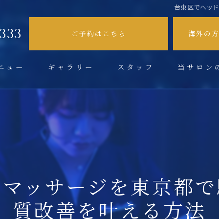
台東区でヘッ
9333
ご予約はこちら
海外の
ニュー
ギャラリー
スタッフ
当サロン
不眠症
肩こり
頭痛
眼精疲労
とマッサージを東京都で
ドライヘッド
質改善を叶える方法