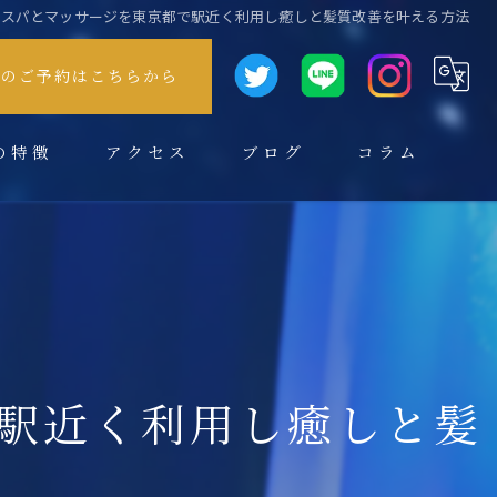
ドスパとマッサージを東京都で駅近く利用し癒しと髪質改善を叶える方法
方のご予約はこちらから
の特徴
アクセス
ブログ
コラム
駅近く利用し癒しと髪
スパ