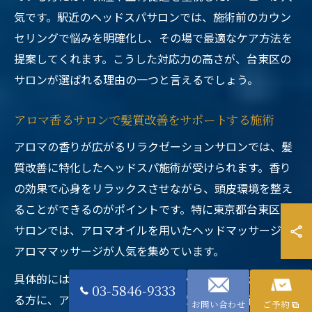
気です。駅近のヘッドスパサロンでは、施術前のカウン
セリングで悩みを明確化し、その場で最適なケア方法を
提案してくれます。こうした対応力の高さが、台東区の
サロンが選ばれる理由の一つと言えるでしょう。
アロマ香るサロンで髪質改善をサポートする施術
アロマの香りが広がるリラクゼーションサロンでは、髪
質改善に特化したヘッドスパ施術が受けられます。香り
の効果で心身をリラックスさせながら、頭皮環境を整え
ることができるのがポイントです。特に東京都台東区の
サロンでは、アロマオイルを用いたヘッドマッサージや
アロママッサージが人気を集めています。
具体的には、髪のパサつきやハリ・コシの低下が気にな
03-5846-9333
る方に、アロマによる保湿成分を取り入れた施術や、天
お問い合わせ
ご予約