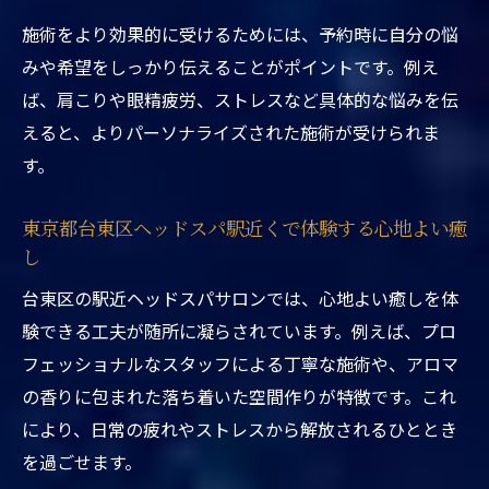
頭皮と髪の悩みも相談できるスパ選び
施術をより効果的に受けるためには、予約時に自分の悩
東京都台東区ヘッドスパ駅近くで頭皮と髪
みや希望をしっかり伝えることがポイントです。例え
の悩みを相談
ば、肩こりや眼精疲労、ストレスなど具体的な悩みを伝
アロマ香るサロンで髪質改善をサポートす
えると、よりパーソナライズされた施術が受けられま
る施術
す。
駅近くの東京都台東区ヘッドスパで受けら
れる専門カウンセリング
東京都台東区ヘッドスパ駅近くで体験する心地よい癒
し
髪や頭皮の状態に合わせた東京都台東区ヘ
ッドスパ駅近くの施術提案
台東区の駅近ヘッドスパサロンでは、心地よい癒しを体
アロマとヘッドスパで悩み解決を目指す駅
験できる工夫が随所に凝らされています。例えば、プロ
近サロン
フェッショナルなスタッフによる丁寧な施術や、アロマ
の香りに包まれた落ち着いた空間作りが特徴です。これ
リラクゼーションを求めるならアロマ施術へ
により、日常の疲れやストレスから解放されるひととき
東京都台東区ヘッドスパ駅近くでリラクゼ
を過ごせます。
ーションを重視