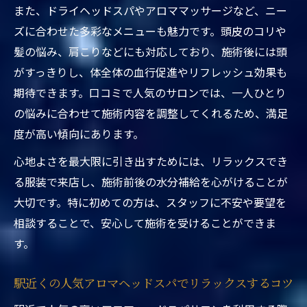
アロマ施術がもたらす東京都台東区ヘッド
また、ドライヘッドスパやアロママッサージなど、ニー
スパ駅近くの心地良さ
ズに合わせた多彩なメニューも魅力です。頭皮のコリや
髪の悩み、肩こりなどにも対応しており、施術後には頭
駅近くで得られるアロマヘッドスパのリラ
がすっきりし、体全体の血行促進やリフレッシュ効果も
ックス効果
期待できます。口コミで人気のサロンでは、一人ひとり
東京都台東区ヘッドスパ駅近くでリラクゼ
の悩みに合わせて施術内容を調整してくれるため、満足
ーションを体感する方法
度が高い傾向にあります。
忙しい方におすすめのアロマ施術ヘッドス
心地よさを最大限に引き出すためには、リラックスでき
パ駅近く利用術
る服装で来店し、施術前後の水分補給を心がけることが
大切です。特に初めての方は、スタッフに不安や要望を
相談することで、安心して施術を受けることができま
す。
駅近くの人気アロマヘッドスパでリラックスするコツ