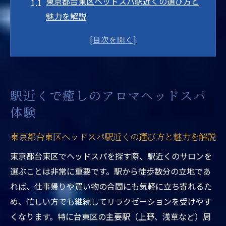
東京都台東区ヘッドスパ駅近くの選び方と
魅力を解説
アロマ香る駅近サロンで癒しの時間を満喫
する方法
東京都台東区ヘッドスパ駅近くで体験する
心地よい癒し
駅近くで癒しのアロマヘッドスパ
駅近くの人気アロマヘッドスパでリラック
体験
スするコツ
東京都台東区ヘッドスパ駅近くで叶う癒し
東京都台東区ヘッドスパ駅近くの選び方と魅力を解説
体験の特徴
東京都台東区でヘッドスパを探す際、駅近くのサロンを
東京都台東区ヘッドスパで心身リフレッシュ
選ぶことは非常に重要です。駅から徒歩数分の立地であ
東京都台東区ヘッドスパ駅近くで心身リフ
れば、仕事帰りや買い物の合間にも気軽に立ち寄れるた
レッシュする秘訣
め、忙しい方でも継続してリラクゼーションを受けやす
アロマヘッドスパで台東区の日常疲れを癒
くなります。特に台東区の主要駅（上野、浅草など）周