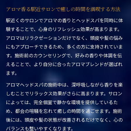
完全個室のアロマヘッドスパで自分だけの
アロマ香る駅近サロンで癒しの時間を満喫する方法
癒し時間
駅近くのサロンでアロマの香りとヘッドスパを同時に体
東京都台東区ヘッドスパ駅近く個室サロン
験することで、心身のリフレッシュ効果が高まります。
の選び方
アロマはリラクゼーションだけでなく、頭皮や髪の悩み
短時間で叶う駅近くの癒しタイムを体感
にもアプローチできるため、多くの方に支持されていま
東京都台東区ヘッドスパ駅近くで短時間で
す。施術前のカウンセリングで、好みの香りや体調を伝
も癒される理由
えることで、より自分に合ったアロマブレンドが選ばれ
駅近くならではの短時間ヘッドスパ活用術
ます。
アロマで叶える東京都台東区ヘッドスパ駅
アロマヘッドスパの施術中は、深呼吸しながら香りを楽
近くの時短リフレッシュ
しむことでリラックス効果がさらに高まります。サロン
忙しい方におすすめの駅近アロマヘッドス
によっては、完全個室で静かな環境を提供しているた
パ体験
め、都会の喧騒を忘れて癒しの時間を過ごせます。施術
東京都台東区ヘッドスパ駅近くで手軽に癒
後には、頭皮や髪の状態が改善されるだけでなく、心の
されるポイント
バランスも整いやすくなります。