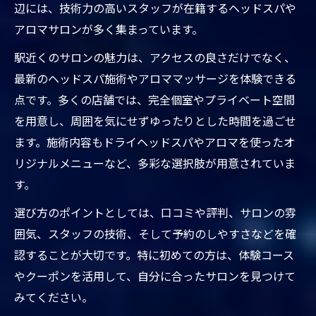
す効果
辺には、技術力の高いスタッフが在籍するヘッドスパや
駅近くの東京都台東区ヘッドスパでリフレ
アロマサロンが多く集まっています。
ッシュ体験
駅近くのサロンの魅力は、アクセスの良さだけでなく、
心身のバランスを整える東京都台東区ヘッ
最新のヘッドスパ施術やアロママッサージを体験できる
ドスパ駅近くの施術
点です。多くの店舗では、完全個室やプライベート空間
東京都台東区ヘッドスパ駅近くで癒しとリ
を用意し、周囲を気にせずゆったりとした時間を過ごせ
フレッシュを両立
ます。施術内容もドライヘッドスパやアロマを使ったオ
アロマ香る完全個室ヘッドスパの魅力
リジナルメニューなど、多彩な選択肢が用意されていま
す。
東京都台東区ヘッドスパ駅近くで完全個室
の癒し体験
選び方のポイントとしては、口コミや評判、サロンの雰
アロマが香る個室ヘッドスパのリラックス
囲気、スタッフの技術、そして予約のしやすさなどを確
効果とは
認することが大切です。特に初めての方は、体験コース
駅近くで味わえる東京都台東区ヘッドスパ
やクーポンを活用して、自分に合ったサロンを見つけて
のプライベート感
みてください。