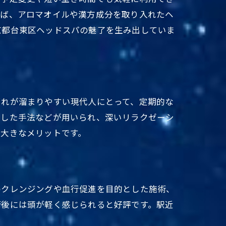
ュ
えば、アロマオイルや漢方成分を取り入れたヘ
常識
京都台東区ヘッドスパの魅了を生み出していま
疲れが溜まりやすい現代人にとって、定期的な
とき
かした手法などが用いられ、深いリラクゼーシ
指す
が大きなメリットです。
のクレンジングや血行促進を目的とした施術、
方法
術後には頭が軽く感じられると好評です。駅近
術