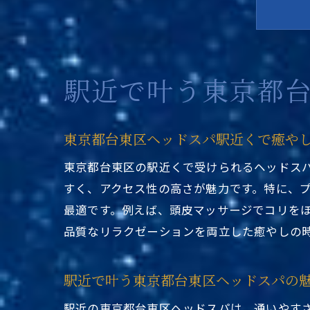
漢
駅近で叶う東京都
東京都台東区ヘッドスパ駅近くで癒や
東京都台東区の駅近くで受けられるヘッドス
すく、アクセス性の高さが魅力です。特に、
最適です。例えば、頭皮マッサージでコリを
ヘ
品質なリラクゼーションを両立した癒やしの
駅近で叶う東京都台東区ヘッドスパの
駅近の東京都台東区ヘッドスパは、通いやす