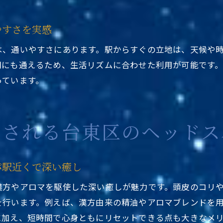
東京都台東区ヘッドスパ駅近くで心身に優しい自然派選
近くで体感する東京都台東区の深い癒し時間
やすさを実感
東京都台東区ヘッドスパ駅近くで深い癒しの時間を過ご
は、通いやすさにあります。駅からすぐの立地は、天候や
駅近くで味わう東京都台東区ヘッドスパの極上体験
間にも通えるため、生活リズムに合わせた利用が可能です
東京都台東区ヘッドスパ駅近くで心まで癒やされる理由
っています。
駅近の東京都台東区ヘッドスパでリラックスタイム満喫
東京都台東区ヘッドスパ駅近くで日常からの解放を実感
やされる台東区のヘッドス
パ駅近くで深い癒し
漢方やアロマを駆使した深い癒しが魅力です。頭皮のコリ
を行います。例えば、漢方由来の精油やアロマブレンドを
に加え、短時間で心身ともにリセットできる点も大きなメ