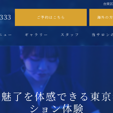
台東
9333
ご予約はこちら
海外の
ニュー
ギャラリー
スタッフ
当サロン
不眠症
肩こり
頭痛
眼精疲労
の魅了を体感できる東京
ドライヘッド
ション体験