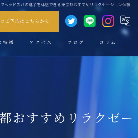
区でヘッドスパの魅了を体感できる東京都おすすめリラクゼーション体験
方のご予約はこちらから
の特徴
アクセス
ブログ
コラム
都おすすめリラクゼー
スパ