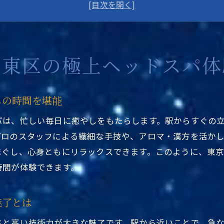
ヘッドスパ東京エリアの駅近くで心身をリセット
駅近くの東京都台東区ヘッドスパでリフレッシュ体験
東京都台東区ヘッドスパ駅近くで通いやすさを実感
方やアロマで癒やされる台東区のヘッドスパ
台東区の極上ヘッドスパ体
漢方やアロマの東京都台東区ヘッドスパ駅近くで深い癒
駅近くで漢方ヘッドスパの魅了を体感できる東京都台東
しの時間を堪能
アロマ香る東京都台東区ヘッドスパ駅近くで心もリラッ
パは、忙しい毎日に癒やしをもたらします。駅からすぐの
東京都台東区ヘッドスパ駅近くで漢方の力を感じる体験
プロのスタッフによる繊細な手技や、アロマ・漢方を活か
漢方×アロマの東京都台東区ヘッドスパ駅近くで贅沢な
ほぐし、心身ともにリラックスできます。このように、東
ッドスパ東京エリアで注目のリラクゼーション術
時間が体験できます。
東京都台東区ヘッドスパ駅近くで最新リラクゼーション
ヘッドスパ東京エリアならではの駅近くリラクゼーショ
魅了とは
東京都台東区ヘッドスパ駅近くで注目の癒し術を知る
さと高い技術力が大きな魅了です。駅から近いことで、急