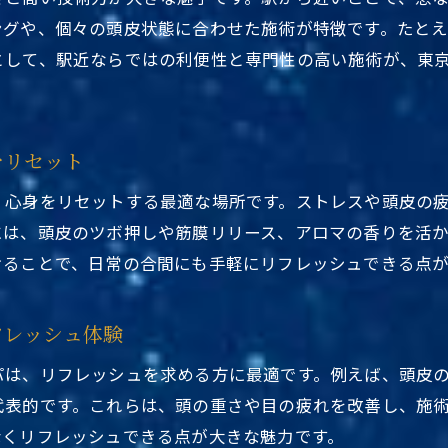
駅近くの東京都台東区ヘッドスパで一歩先のリフレッシ
ングや、個々の頭皮状態に合わせた施術が特徴です。たと
東京都台東区ヘッドスパ駅近くでリラクゼーションの新
として、駅近ならではの利便性と専門性の高い施術が、東
も体もリフレッシュしたい方へ台東区ヘッドスパの魅力
東京都台東区ヘッドスパ駅近くで心身をリフレッシュ
駅近くの東京都台東区ヘッドスパで心の安らぎを体感
をリセット
東京都台東区ヘッドスパ駅近くの魅了で日常をリセット
、心身をリセットする最適な場所です。ストレスや頭皮の
疲れを癒す東京都台東区ヘッドスパ駅近くで至福のひと
には、頭皮のツボ押しや筋膜リリース、アロマの香りを活
東京都台東区ヘッドスパ駅近くで美容と健康の両立を目
けることで、日常の合間にも手軽にリフレッシュできる点
然派志向なら台東区の漢方ヘッドスパがおすすめ
自然派に人気の東京都台東区ヘッドスパ駅近く体験
フレッシュ体験
漢方ヘッドスパを東京都台東区ヘッドスパ駅近くで満喫
パは、リフレッシュを求める方に最適です。例えば、頭皮
東京都台東区ヘッドスパ駅近くで漢方の癒しを実感する
代表的です。これらは、頭の重さや目の疲れを改善し、施
駅近くで体験できる東京都台東区ヘッドスパの自然派施
なくリフレッシュできる点が大きな魅力です。