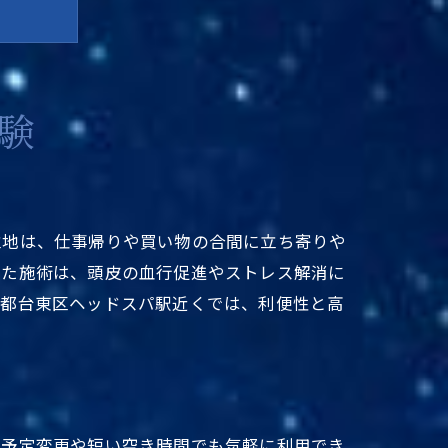
験
し
区
クス
立地は、仕事帰りや買い物の合間に立ち寄りや
した施術は、頭皮の血行促進やストレス解消に
時間
京都台東区ヘッドスパ駅近くでは、利便性と高
術体験
ン
な予定変更や短い空き時間でも気軽に利用でき