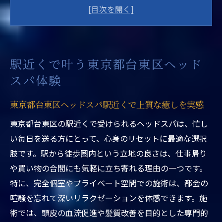
駅近くで味わう東京都台東区ヘッドスパの
魅力解説
東京都台東区ヘッドスパ駅近くで理想のリ
ラクゼーション追求
駅近くで叶う東京都台東区ヘッド
駅近で見つかる東京都台東区ヘッドスパ体
スパ体験
験のポイント
東京都台東区ヘッドスパ駅近く利用者の体
東京都台東区ヘッドスパ駅近くで上質な癒しを実感
験談に注目
東京都台東区の駅近くで受けられるヘッドスパは、忙し
駅近の東京都台東区ヘッドスパで日常の疲
い毎日を送る方にとって、心身のリセットに最適な選択
れを癒す方法
肢です。駅から徒歩圏内という立地の良さは、仕事帰り
ドライヘッドスパで味わう極上リラクゼーショ
や買い物の合間にも気軽に立ち寄れる理由の一つです。
ン
特に、完全個室やプライベート空間での施術は、都会の
東京都台東区ヘッドスパ駅近くのドライヘ
喧騒を忘れて深いリラクゼーションを体感できます。施
ッドスパ体験
術では、頭皮の血流促進や髪質改善を目的とした専門的