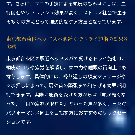
す。さらに、プロの手技による頭皮のもみほぐしは、血
心身のリフレッシュに東京都台東区ヘッド
行促進やリフレッシュ効果が高く、ストレス社会で生き
スパ駅近く
る多くの方にとって理想的なケア方法となっています。
東京都台東区ヘッドスパ駅近くで見つかる
癒しのポイント
東京都台東区ヘッドスパ駅近くでドライ施術の効果を
駅近東京都台東区ヘッドスパで心身バラン
実感
スを整える
東京都台東区の駅近ヘッドスパで受けるドライ施術は、
頭皮のコリや疲労を解消し、集中力や睡眠の質向上にも
寄与します。具体的には、繰り返しの頭皮マッサージや
ツボ押しによって、肩や首の緊張まで和らげる効果が期
待できます。実際に施術を受けた方からは「頭が軽くな
った」「目の疲れが取れた」といった声が多く、日々の
パフォーマンス向上を目指す方におすすめのリラクゼー
ションです。