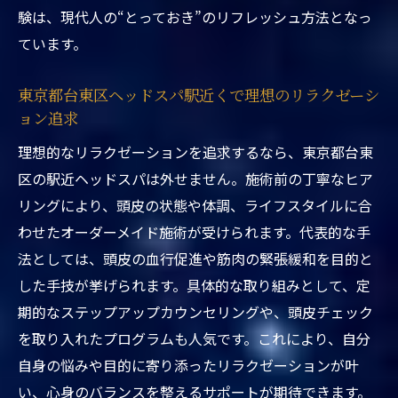
駅近くで体感
験は、現代人の“とっておき”のリフレッシュ方法となっ
東京都台東区ヘッドスパ駅近くのおすすめ
ています。
ポイントを紹介
駅近くで体験できる東京都台東区ヘッドス
東京都台東区ヘッドスパ駅近くで理想のリラクゼーシ
ョン追求
パの魅力総まとめ
東京都台東区ヘッドスパ駅近くで満足度が
理想的なリラクゼーションを追求するなら、東京都台東
高い理由とは
区の駅近ヘッドスパは外せません。施術前の丁寧なヒア
リングにより、頭皮の状態や体調、ライフスタイルに合
おすすめの東京都台東区ヘッドスパ駅近く
わせたオーダーメイド施術が受けられます。代表的な手
選びのコツ
法としては、頭皮の血行促進や筋肉の緊張緩和を目的と
ウェットとドライの違いを知る東京都台東区の
した手技が挙げられます。具体的な取り組みとして、定
ケア
期的なステップアップカウンセリングや、頭皮チェック
東京都台東区ヘッドスパ駅近くでウェット
を取り入れたプログラムも人気です。これにより、自分
とドライの違い比較
自身の悩みや目的に寄り添ったリラクゼーションが叶
駅近くで受ける東京都台東区ヘッドスパの
い、心身のバランスを整えるサポートが期待できます。