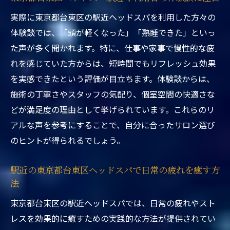
東京都台東区ヘッドスパ駅近くで叶う頭皮
実際に東京都台東区の駅近ヘッドスパを利用した方々の
ケアの魅力
体験談では、「頭が軽くなった」「熟睡できた」といっ
駅近東京都台東区ヘッドスパで髪質改善を
た声が多く聞かれます。特に、仕事や家事で慢性的な疲
目指す理由
れを感じていた方からは、短時間でもリフレッシュ効果
東京都台東区ヘッドスパ駅近くの頭皮ケア
を実感できたという評価が目立ちます。体験談からは、
体験談を紹介
施術の丁寧さやスタッフの気配り、個室空間の快適さな
頭皮と髪質をいたわる東京都台東区ヘッド
どが満足度の理由として挙げられています。これらのリ
スパ駅近く
アルな声を参考にすることで、自分に合ったサロン選び
ストレス解消なら東京都台東区の駅近ヘッドス
のヒントが得られるでしょう。
パへ
駅近の東京都台東区ヘッドスパで日常の疲れを癒す方
東京都台東区ヘッドスパ駅近くがストレス
法
解消に選ばれる理由
駅近くで体験する東京都台東区ヘッドスパ
東京都台東区の駅近ヘッドスパでは、日常の疲れやスト
の癒し効果
レスを効果的に癒すための実践的な方法が提供されてい