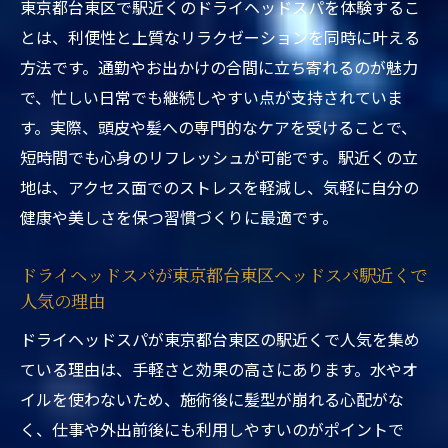
東京都台東区で駅近くのドライヘッドスパを体験するこ
い店舗選びのコツ
とは、利便性と上質なリラクゼーションを同時に叶える
理想の東京都台東区ヘッドスパ駅近くに出
方法です。通勤やお出かけの合間に立ち寄れるのが魅力
会うポイント
で、忙しい日常でも継続しやすい点が支持されていま
東京都台東区ヘッドスパ駅近くで満足度の
す。実際、頭皮や髪への専門的なケアを受けることで、
高い店とは
短時間でも心身のリフレッシュが可能です。駅近くの立
駅近東京都台東区ヘッドスパ選びで注目す
地は、アクセス面でのストレスを軽減し、気軽に自分の
べき点
健康や美しさを保つ習慣づくりに最適です。
心身を癒すヘッドスパ体験を東京都台東区で
東京都台東区ヘッドスパ駅近くで心身を癒
ドライヘッドスパが東京都台東区ヘッドスパ駅近くで
人気の理由
す施術体験
駅近くで叶う東京都台東区ヘッドスパの癒
ドライヘッドスパが東京都台東区の駅近くで人気を集め
し時間
ている理由は、手軽さと効果の高さにあります。水やオ
東京都台東区ヘッドスパ駅近くで癒しの効
イルを使わないため、施術後に髪型が崩れる心配がな
果を実感
く、仕事や外出前後にも利用しやすいのがポイントで