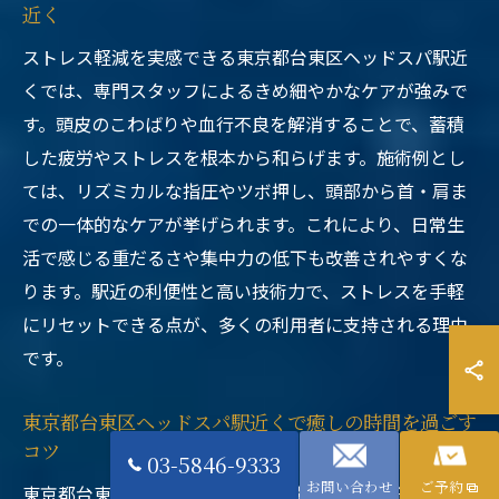
近く
ストレス軽減を実感できる東京都台東区ヘッドスパ駅近
くでは、専門スタッフによるきめ細やかなケアが強みで
す。頭皮のこわばりや血行不良を解消することで、蓄積
した疲労やストレスを根本から和らげます。施術例とし
ては、リズミカルな指圧やツボ押し、頭部から首・肩ま
での一体的なケアが挙げられます。これにより、日常生
活で感じる重だるさや集中力の低下も改善されやすくな
ります。駅近の利便性と高い技術力で、ストレスを手軽
にリセットできる点が、多くの利用者に支持される理由
です。
東京都台東区ヘッドスパ駅近くで癒しの時間を過ごす
コツ
03-5846-9333
お問い合わせ
ご予約
東京都台東区ヘッドスパ駅近くで癒しの時間を過ごすコ