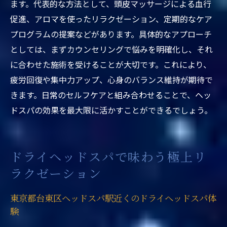
ます。代表的な方法として、頭皮マッサージによる血行
東京都台東区ヘッドスパ駅近くで心身リフ
促進、アロマを使ったリラクゼーション、定期的なケア
レッシュの方法
プログラムの提案などがあります。具体的なアプローチ
ストレス軽減を実感できる東京都台東区ヘ
としては、まずカウンセリングで悩みを明確化し、それ
ッドスパ駅近く
に合わせた施術を受けることが大切です。これにより、
東京都台東区ヘッドスパ駅近くで癒しの時
疲労回復や集中力アップ、心身のバランス維持が期待で
間を過ごすコツ
きます。日常のセルフケアと組み合わせることで、ヘッ
駅近の東京都台東区ヘッドスパで心身とも
ドスパの効果を最大限に活かすことができるでしょう。
にリラックス
上野や蔵前エリアで探す理想のヘッドスパ選び
東京都台東区ヘッドスパ駅近くで理想の店
ドライヘッドスパで味わう極上リ
舗を探す方法
ラクゼーション
駅近くで見つかる東京都台東区ヘッドスパ
東京都台東区ヘッドスパ駅近くのドライヘッドスパ体
の選び方
験
東京都台東区ヘッドスパ駅近くで失敗しな