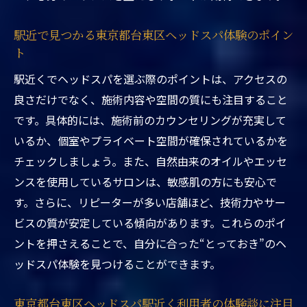
施術タイプ解説
東京都台東区ヘッドスパ駅近くのウェット
駅近で見つかる東京都台東区ヘッドスパ体験のポイン
施術の特徴
ト
ドライとウェットを東京都台東区ヘッドス
駅近くでヘッドスパを選ぶ際のポイントは、アクセスの
パ駅近くで体験
良さだけでなく、施術内容や空間の質にも注目すること
東京都台東区ヘッドスパ駅近くで自分に合
です。具体的には、施術前のカウンセリングが充実して
う施術を選ぶ方法
いるか、個室やプライベート空間が確保されているかを
駅近くの東京都台東区ヘッドスパで違いを
チェックしましょう。また、自然由来のオイルやエッセ
体感するポイント
ンスを使用しているサロンは、敏感肌の方にも安心で
す。さらに、リピーターが多い店舗ほど、技術力やサー
頭皮や髪質を整える台東区ヘッドスパの魅力
ビスの質が安定している傾向があります。これらのポイ
東京都台東区ヘッドスパ駅近くで頭皮と髪
ントを押さえることで、自分に合った“とっておき”のヘ
質が整う秘密
ッドスパ体験を見つけることができます。
駅近くで受けられる東京都台東区ヘッドス
パの美髪効果
東京都台東区ヘッドスパ駅近く利用者の体験談に注目