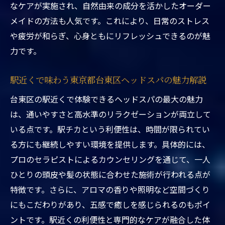
ドライヘッドスパが東京都台東区ヘッドス
なケアが実施され、自然由来の成分を活かしたオーダー
パ駅近くで人気の理由
メイドの方法も人気です。これにより、日常のストレス
東京都台東区ヘッドスパ駅近くでドライ施
や疲労が和らぎ、心身ともにリフレッシュできるのが魅
術の効果を実感
力です。
駅近くの東京都台東区ヘッドスパで極上リ
駅近くで味わう東京都台東区ヘッドスパの魅力解説
ラクゼーション体験
台東区の駅近くで体験できるヘッドスパの最大の魅力
東京都台東区ヘッドスパ駅近くのドライ施
は、通いやすさと高水準のリラクゼーションが両立して
術の特徴とは
いる点です。駅チカという利便性は、時間が限られてい
駅近東京都台東区ヘッドスパで癒しのドラ
る方にも継続しやすい環境を提供します。具体的には、
イ施術を堪能
プロのセラピストによるカウンセリングを通じて、一人
ヘッドスパおすすめの理由を徹底解説
ひとりの頭皮や髪の状態に合わせた施術が行われる点が
東京都台東区ヘッドスパ駅近くがおすすめ
特徴です。さらに、アロマの香りや照明など空間づくり
な理由を分析
にもこだわりがあり、五感で癒しを感じられるのもポイ
ヘッドスパおすすめの効果を東京都台東区
ントです。駅近くの利便性と専門的なケアが融合した体