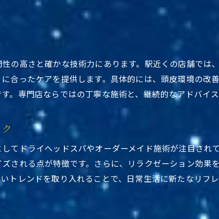
人気ヘッドスパ専門店の最新事情を徹底解説
東京で注目されるヘッドスパブランドの特徴
ヘッドスパ専門店 人気ブランド選びのコツ
口コミで評価の高い東京都台東区ヘッドスパ駅近く
門性の高さと確かな技術力にあります。駅近くの店舗では
りに合ったケアを提供します。具体的には、頭皮環境の改
新しいトレンドを取り入れたサロン紹介
です。専門店ならではの丁寧な施術と、継続的なアドバイス
ヘッドスパは月に何回通うのがベスト？
東京都台東区ヘッドスパ駅近くのおすすめ利用頻度
ック
人気サロンが提案する理想のヘッドスパ通い方
ヘッドスパ専門店 人気プランから学ぶ頻度の目安
としてドライヘッドスパやオーダーメイド施術が注目され
イズされる点が特徴です。さらに、リラクゼーション効果
疲労回復に効果的な駅近ヘッドスパの通い方
しいトレンドを取り入れることで、日常生活に新たなリフ
東京エリアのヘッドスパ利用者の実体験を紹介
自宅ケアとサロン通いを上手に両立するコツ
東京のメンズにもおすすめヘッドスパ特集