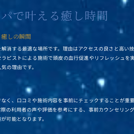
東京都台東区ヘッドスパ駅近くで男性にも人気の理
スパで叶える癒し時間
メンズ向けヘッドスパ専門店の選び方ガイド
駅近で通いやすい男性向けサロン特集
る癒しの瞬間
東京メンズ人気ヘッドスパの最新トレンド
を解消する最適な場所です。理由はアクセスの良さと高い
男性が満足する東京都台東区ヘッドスパ駅近くの特
セラピストによる施術で頭皮の血行促進やリフレッシュを
初心者でも安心のメンズヘッドスパ利用法
人気の理由です。
カップルで楽しむ東京都台東区の人気ヘッドスパ
東京都台東区ヘッドスパ駅近くでカップル利用が人
カップルにおすすめの駅近サロンの特徴
でなく、口コミや施術内容を事前にチェックすることが重
ヘッドスパ専門店 人気カップルプランの魅力
実際の利用者の声や評価を参考にする、事前カウンセリン
一緒に癒される東京エリアヘッドスパ体験
験が可能となります。
デートにも最適な東京都台東区ヘッドスパ駅近く