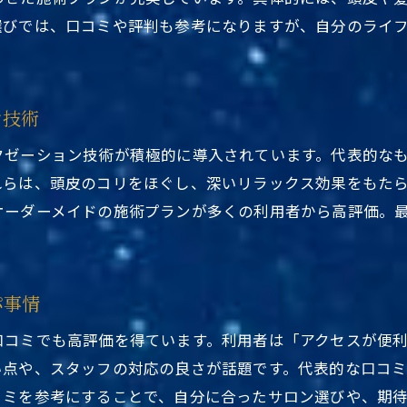
ヘッドスパ専門店 人気の秘密と技術力
選びでは、口コミや評判も参考になりますが、自分のライ
駅近くで実感できるリフレッシュ効果
人気ヘッドスパ 東京エリアの選び方ガイド
駅近ヘッドスパで叶える上質な癒し体験
ン技術
ヘッドスパ専門店選びで失敗しないコツ
クゼーション技術が積極的に導入されています。代表的な
東京都台東区ヘッドスパ駅近くで信頼できる選び方
れらは、頭皮のコリをほぐし、深いリラックス効果をもた
人気のヘッドスパ専門店を見極める基準
オーダーメイドの施術プランが多くの利用者から高評価。
口コミ活用で駅近サロンの実力を比較
予約しやすい東京都台東区ヘッドスパ駅近くの特徴
ヘッドスパ専門店 人気店の共通点とは
パ事情
サロン体験で重視すべきポイントまとめ
口コミでも高評価を得ています。利用者は「アクセスが便
人気ブランドや注目のヘッドスパ事情に迫る
い点や、スタッフの対応の良さが話題です。代表的な口コ
東京都台東区ヘッドスパ駅近くで話題のブランド特
コミを参考にすることで、自分に合ったサロン選びや、期