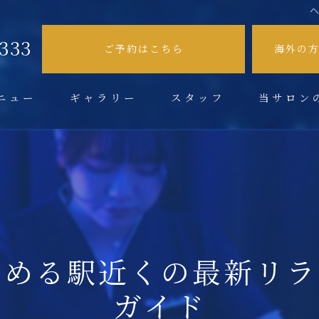
9333
ご予約はこちら
海外の
ニュー
ギャラリー
スタッフ
当サロン
不眠症
肩こり
頭痛
眼精疲労
集める駅近くの最新リラ
ドライヘッド
ガイド