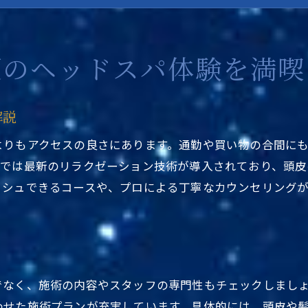
口コミで話題の東京都台東区ヘッドスパ事情
ヘッドスパ専門店 人気理由とその実力
東京エリアで話題の新トレンドをチェック
題のヘッドスパ体験を満喫
人気の駅近ヘッドスパで叶える癒し時間
東京都台東区ヘッドスパ駅近くで感じる癒しの瞬間
解説
駅近サロン選びで失敗しない方法とは
よりもアクセスの良さにあります。通勤や買い物の合間に
リラックス重視ならヘッドスパ専門店がおすすめ
ンでは最新のリラクゼーション技術が導入されており、頭皮
東京で人気のヘッドスパ ランキング傾向
ッシュできるコースや、プロによる丁寧なカウンセリング
駅近ヘッドスパで叶う理想のストレス解消法
口コミから見る東京都台東区ヘッドスパ駅近くの評
駅から近いヘッドスパで手軽にリフレッシュ
東京都台東区ヘッドスパ駅近くで気軽に通える理由
でなく、施術の内容やスタッフの専門性もチェックしまし
忙しい日常に最適な駅近サロンの魅力
わせた施術プランが充実しています。具体的には、頭皮や