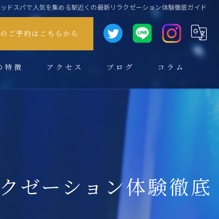
ヘッドスパで人気を集める駅近くの最新リラクゼーション体験徹底ガイド
方のご予約はこちらから
の特徴
アクセス
ブログ
コラム
クゼーション体験徹底
スパ