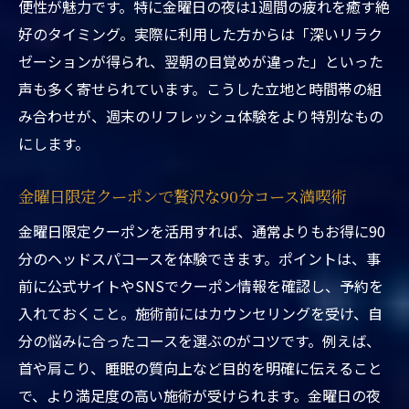
駅近くで選ぶ東京都台東区ヘッドスパの最
便性が魅力です。特に金曜日の夜は1週間の疲れを癒す絶
新トレンド
好のタイミング。実際に利用した方からは「深いリラク
専門店ならではのヘッドスパ体験で癒しを
ゼーションが得られ、翌朝の目覚めが違った」といった
実感
声も多く寄せられています。こうした立地と時間帯の組
み合わせが、週末のリフレッシュ体験をより特別なもの
東京都台東区ヘッドスパ駅近くのクーポン
にします。
情報活用法
忙しい女性に最適な駅近くヘッドスパ利用
金曜日限定クーポンで贅沢な90分コース満喫術
の裏技
金曜日限定クーポンを活用すれば、通常よりもお得に90
東京都台東区ヘッドスパ駅近くで人気の施
分のヘッドスパコースを体験できます。ポイントは、事
術サービス
前に公式サイトやSNSでクーポン情報を確認し、予約を
ヘッドスパ専門店の選び方と満足度を高め
入れておくこと。施術前にはカウンセリングを受け、自
るコツ
分の悩みに合ったコースを選ぶのがコツです。例えば、
心身リセットに最適な90分コースの魅力解説
首や肩こり、睡眠の質向上など目的を明確に伝えること
東京都台東区ヘッドスパ駅近くの90分コー
で、より満足度の高い施術が受けられます。金曜日の夜