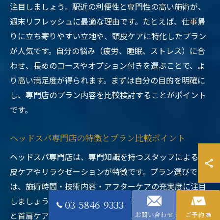
注目しましょう。駅近の利便性と専門性の高い施術が、
週末リフレッシュに最適な理由です。たとえば、仕事帰
りに立ち寄りやすい立地や、頭皮ケアに特化したプラン
が人気です。自分の悩み（疲労、睡眠、ストレス）に合
わせ、長めのコースやオプション付きを選ぶことで、よ
り高い満足度が得られます。まずは自分の目的を明確に
し、専門店のプラン内容を比較検討することがポイント
です。
ヘッドスパ専門店の特徴とプラン比較ポイント
ヘッドスパ専門店は、専門知識を持つスタッフによる頭
皮ケアやリラクゼーションが特徴です。プラン選びで
は、施術時間・技術内容・アフターケアの充実度に注目
しましょう。たとえば、90分コースなら頭皮マッサージ
03-5846-9333
と首肩ケアが組み合わさり、深いリラックスを体感でき
お問い合わせ
ご予約