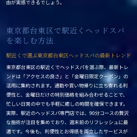
由が実感できるでしょう。
施術後に実感できる心身の変化とその理由
90分コースで睡眠の質が向上する体験談
東京都台東区ヘッドスパ駅近くで安らぎの
東京都台東区で駅近くヘッドスパ
時間を過ごす
を楽しむ方法
睡眠改善に役立つヘッドスパの選び方ガイ
ド
駅近くで選ぶ東京都台東区ヘッドスパの最新トレンド
東京都で選ぶヘッドスパプランの選び方ガイド
東京都台東区の駅近くでヘッドスパを選ぶ際、最新トレ
東京都台東区ヘッドスパ駅近くで自分に最
ンドは「アクセスの良さ」と「金曜日限定クーポン」の
適なプラン選び
活用に集約されます。通勤や買い物帰りに立ち寄れる利
ヘッドスパ専門店の特徴とプラン比較ポイ
便性と、金曜日だけの特別価格を組み合わせることで、
ント
忙しい日常の中でも手軽に癒しの時間を確保できます。
駅近くで選ぶヘッドスパプランのメリット
実際、駅近のヘッドスパ専門店では、90分コースの贅沢
と注意点
な施術が注目を集めており、週末前のリフレッシュに最
適です。今後も、利便性とお得感を両立したサービスが
料金や施術内容を比較して選ぶ賢い方法