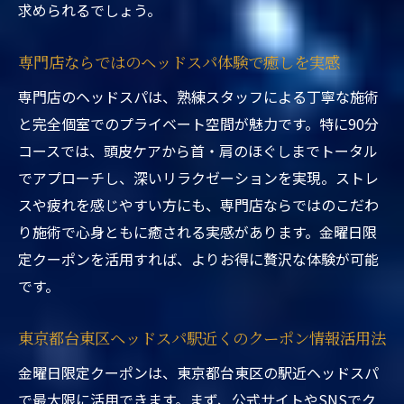
求められるでしょう。
東京都台東区ヘッドスパ駅近くで人気プラ
ンを徹底解説
専門店ならではのヘッドスパ体験で癒しを実感
リピートしやすいヘッドスパプランの選び
専門店のヘッドスパは、熟練スタッフによる丁寧な施術
方
と完全個室でのプライベート空間が魅力です。特に90分
週末前におすすめのヘッドスパ活用術まとめ
コースでは、頭皮ケアから首・肩のほぐしまでトータル
東京都台東区ヘッドスパ駅近くで週末リフ
でアプローチし、深いリラクゼーションを実現。ストレ
レッシュ
スや疲れを感じやすい方にも、専門店ならではのこだわ
金曜日クーポン活用でお得に癒しを体験す
り施術で心身ともに癒される実感があります。金曜日限
る流れ
定クーポンを活用すれば、よりお得に贅沢な体験が可能
駅近くの専門店でできる睡眠改善テクニッ
です。
ク
ヘッドスパで得られる心身の変化を週末に
東京都台東区ヘッドスパ駅近くのクーポン情報活用法
活かす方法
金曜日限定クーポンは、東京都台東区の駅近ヘッドスパ
東京都台東区ヘッドスパ駅近くの体験者が
で最大限に活用できます。まず、公式サイトやSNSでク