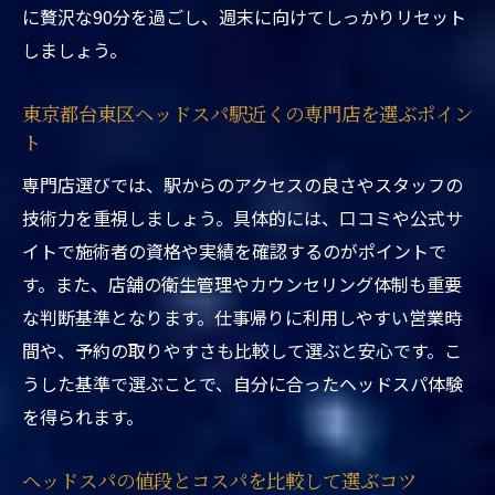
ス体験とは
に贅沢な90分を過ごし、週末に向けてしっかりリセット
たっぷり90分で得られる極上リラックス効
しましょう。
果の理由
ヘッドスパ90分コースで心も身体もリセッ
東京都台東区ヘッドスパ駅近くの専門店を選ぶポイン
ト
ト
東京都台東区ヘッドスパ駅近くで実感する
専門店選びでは、駅からのアクセスの良さやスタッフの
癒しの時間
技術力を重視しましょう。具体的には、口コミや公式サ
イトで施術者の資格や実績を確認するのがポイントで
90分のヘッドスパが睡眠改善に効果的な理
す。また、店舗の衛生管理やカウンセリング体制も重要
由
な判断基準となります。仕事帰りに利用しやすい営業時
実際に受けた90分コースの感想と満足ポイ
間や、予約の取りやすさも比較して選ぶと安心です。こ
ント
うした基準で選ぶことで、自分に合ったヘッドスパ体験
コスパ重視なら金曜日クーポンを賢く活用
を得られます。
東京都台東区ヘッドスパ駅近くでコスパ最
優先の選び方
ヘッドスパの値段とコスパを比較して選ぶコツ