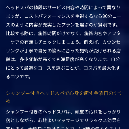
金曜日限定クーポンで賢く受けるヘッドス
ヘッドスパの値段はサービス内容や時間によって異なり
パ体験
ますが、コストパフォーマンスを重視するなら90分コー
ヘッドスパの値段とサービス内容を徹底比
スのように内容が充実したプランを選ぶのが賢明です。
較
比較する際は、施術時間だけでなく、施術内容やアフタ
駅近くの専門店でコスパ良くリフレッシュ
ーケアの有無もチェックしましょう。例えば、カウンセ
する秘訣
リングが丁寧で自分の悩みに合った施術が受けられる店
東京都台東区ヘッドスパ駅近くの割引活用
舗は、多少価格が高くても満足度が高くなります。自分
術
にとって最適なコースを選ぶことが、コスパを最大化す
継続利用にもおすすめな金曜日クーポンの
るコツです。
魅力
シャンプー付きヘッドスパで心身を癒す金曜日のすす
ヘッドスパの効果とリピート率の秘密を探る
め
東京都台東区ヘッドスパ駅近くで実感する
シャンプー付きのヘッドスパは、頭皮の汚れをしっかり
効果の数々
落としながら、心地よいマッサージでリラックス効果を
高いリピート率を誇るヘッドスパの理由を
高めます。金曜日に受けることで、1週間の疲れやストレ