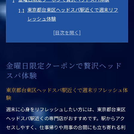
東京都台東区ヘッドスパ駅近くで週末リフ
レッシュ体験
金曜日限定クーポンで贅沢な90分コース満
喫術
東京都台東区ヘッドスパ駅近くの専門店を
選ぶポイント
金曜日限定クーポンで贅沢ヘッド
ヘッドスパの値段とコスパを比較して選ぶ
スパ体験
コツ
シャンプー付きヘッドスパで心身を癒す金
東京都台東区ヘッドスパ駅近くで週末リフレッシュ体
曜日のすすめ
験
東京都台東区ヘッドスパ駅近く体験談でわ
週末に心身をリフレッシュしたい方には、東京都台東区
かる満足度
ヘッドスパ駅近くの専門店がおすすめです。駅からアク
東京都台東区で駅近くヘッドスパを楽しむ方法
セスしやすく、仕事帰りや用事の合間にも立ち寄れる利