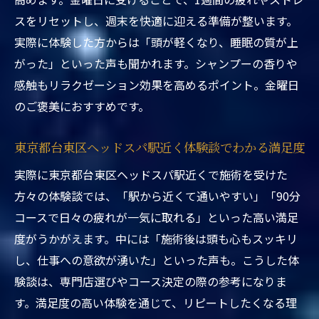
解説
スをリセットし、週末を快適に迎える準備が整います。
短時間ヘッドスパでも感じるスッキリ感の
実際に体験した方からは「頭が軽くなり、睡眠の質が上
秘密
がった」といった声も聞かれます。シャンプーの香りや
ヘッドスパのリピート率と満足度アップの
感触もリラクゼーション効果を高めるポイント。金曜日
関係性
のご褒美におすすめです。
10分間のドライヘッドスパ体験で得られる
効果とは
東京都台東区ヘッドスパ駅近く体験談でわかる満足度
東京都台東区ヘッドスパ駅近くでの利用者
実際に東京都台東区ヘッドスパ駅近くで施術を受けた
の声まとめ
方々の体験談では、「駅から近くて通いやすい」「90分
ヘッドスパで睡眠改善やリラックス効果を実感
コースで日々の疲れが一気に取れる」といった高い満足
東京都台東区ヘッドスパ駅近くで睡眠改善
度がうかがえます。中には「施術後は頭も心もスッキリ
を目指す方法
し、仕事への意欲が湧いた」といった声も。こうした体
リラックス効果を最大化するヘッドスパの
験談は、専門店選びやコース決定の際の参考になりま
施術内容
す。満足度の高い体験を通じて、リピートしたくなる理