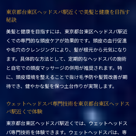
験の流れとコツ
東京都台東区ヘッドスパ駅近くで美髪と健康を目指す
東京都台東区ヘッドスパ駅近くで本格施術
秘訣
を受けるメリット
美髪と健康を目指すには、東京都台東区ヘッドスパ駅近
東京都台東区ヘッドスパ駅近くで短時間で
くでの専門的な頭皮ケアが効果的です。頭皮の血行促進
もしっかり癒される
や毛穴のクレンジングにより、髪が根元から元気になり
東京都台東区ヘッドスパ駅近くの予約方法
ます。具体的な方法として、定期的なヘッドスパの施術
と混雑状況
と自宅での頭皮マッサージの併用が推奨されます。特
ウェットヘッドスパ専門の施術を東京都台
に、頭皮環境を整えることで抜け毛予防や髪質改善が期
東区ヘッドスパ駅近くで
待でき、健やかな髪を保つ土台作りが実現します。
漢方ヘッドスパによる頭皮ケアの魅力
東京都台東区ヘッドスパ駅近くで感じる漢
ウェットヘッドスパ専門技術を東京都台東区ヘッドス
方ヘッドスパの特徴
パ駅近くで体験
漢方ヘッドスパを東京都台東区ヘッドスパ
東京都台東区ヘッドスパ駅近くでは、ウェットヘッドス
駅近くで受ける効果
パ専門技術を体験できます。ウェットヘッドスパは、専