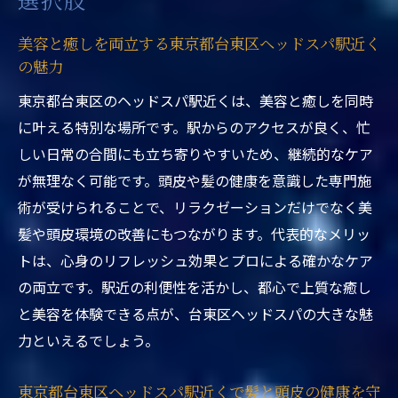
東京都台東区ヘッドスパ駅近くで継続ケア
の大切さを実感
美容と癒しを両立する東京都台東区ヘッドスパ駅近く
の魅力
東京都台東区ヘッドスパ駅近くの施術後の
変化と効果
東京都台東区のヘッドスパ駅近くは、美容と癒しを同時
東京都台東区ヘッドスパ駅近くで理想の髪
に叶える特別な場所です。駅からのアクセスが良く、忙
質を目指す方法
しい日常の合間にも立ち寄りやすいため、継続的なケア
が無理なく可能です。頭皮や髪の健康を意識した専門施
忙しい女性におすすめの台東区ヘッドスパ
術が受けられることで、リラクゼーションだけでなく美
東京都台東区ヘッドスパ駅近くは忙しい女
髪や頭皮環境の改善にもつながります。代表的なメリッ
性に最適な理由
トは、心身のリフレッシュ効果とプロによる確かなケア
東京都台東区ヘッドスパ駅近くで短時間リ
の両立です。駅近の利便性を活かし、都心で上質な癒し
フレッシュ体験
と美容を体験できる点が、台東区ヘッドスパの大きな魅
東京都台東区ヘッドスパ駅近くの予約のし
力といえるでしょう。
やすさと利便性
東京都台東区ヘッドスパ駅近くで忙しい
東京都台東区ヘッドスパ駅近くで髪と頭皮の健康を守