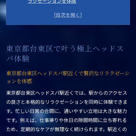
ラクゼーションを体感
駅近くの東京都台東区ヘッドスパで感じる
癒しの新定番
東京都台東区ヘッドスパ駅近くで美髪と健
康を目指す秘訣
東京都台東区で叶う極上ヘッドス
ウェットヘッドスパ専門技術を東京都台東
パ体験
区ヘッドスパ駅近くで体験
東京都台東区ヘッドスパ駅近くの選び方と
東京都台東区ヘッドスパ駅近くで贅沢なリラクゼーシ
予約のポイント
ョンを体感
東京都台東区ヘッドスパ駅近くで実感する
東京都台東区ヘッドスパ駅近くでは、駅からのアクセス
リラクゼーション効果
の良さと本格的なリラクゼーションを同時に体験できま
美容と癒しを求めるなら台東区の選択肢
す。忙しい日常の合間に、通いやすい立地は大きな魅力
美容と癒しを両立する東京都台東区ヘッド
です。例えば、仕事帰りや休日の隙間時間に立ち寄れる
スパ駅近くの魅力
ため、定期的なケアが無理なく続けられます。駅近くの