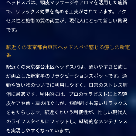
東京都台東区ヘッドスパ駅近くで髪と頭皮
ヘッドスパは、頭皮マッサージやアロマを活用した施術
の健康を守る方法
で、リラックス効果を高める工夫がされています。アク
セス性と施術の質の両立が、現代人にとって新しい贅沢
東京都台東区ヘッドスパ駅近くで忙しい女
です。
性に人気の理由
漢方ヘッドスパの効果を東京都台東区ヘッ
駅近くの東京都台東区ヘッドスパで感じる癒しの新定
ドスパ駅近くで体感
番
東京都台東区ヘッドスパ駅近くの専門サロ
駅近くの東京都台東区ヘッドスパは、通いやすさと癒し
ンの特徴とは
が両立した新定番のリラクゼーションスポットです。通
東京都台東区ヘッドスパ駅近くで叶える美
勤や買い物のついでに利用しやすく、日常のストレス解
髪ケアと癒し
消に最適です。具体的には、プロのセラピストによる頭
駅近くで手軽に始める本格ヘッドスパ
皮ケアや首・肩のほぐしが、短時間でも深いリラックス
東京都台東区ヘッドスパ駅近くで気軽に通
をもたらします。駅近くという利便性が、忙しい現代人
える利便性
のライフスタイルにフィットし、継続的なメンテナンス
初めての東京都台東区ヘッドスパ駅近く体
も実現しやすくなっています。