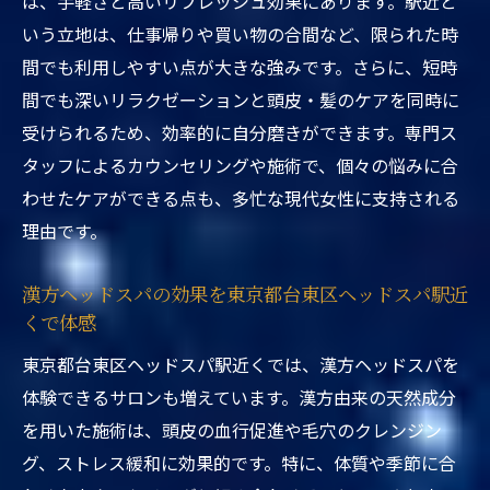
は、手軽さと高いリフレッシュ効果にあります。駅近と
東京都台東区ヘッドスパ駅近くの口コミで
いう立地は、仕事帰りや買い物の合間など、限られた時
見る継続の大切さ
間でも利用しやすい点が大きな強みです。さらに、短時
東京都台東区ヘッドスパ駅近くで続けるこ
間でも深いリラクゼーションと頭皮・髪のケアを同時に
とで得られる安心感
受けられるため、効率的に自分磨きができます。専門ス
タッフによるカウンセリングや施術で、個々の悩みに合
わせたケアができる点も、多忙な現代女性に支持される
理由です。
漢方ヘッドスパの効果を東京都台東区ヘッドスパ駅近
くで体感
東京都台東区ヘッドスパ駅近くでは、漢方ヘッドスパを
体験できるサロンも増えています。漢方由来の天然成分
を用いた施術は、頭皮の血行促進や毛穴のクレンジン
グ、ストレス緩和に効果的です。特に、体質や季節に合