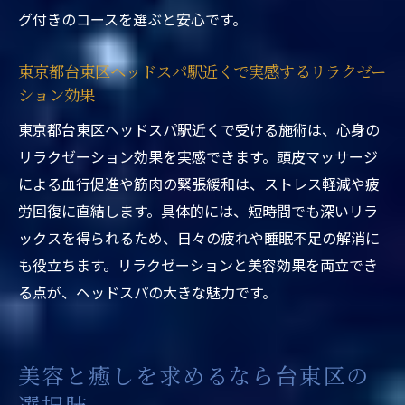
に特化した専門技術
グ付きのコースを選ぶと安心です。
東京都台東区ヘッドスパ駅近くで髪質改善
とリラクゼーション
東京都台東区ヘッドスパ駅近くで実感するリラクゼー
ション効果
東京都台東区ヘッドスパ駅近くでウェット
施術を選ぶメリット
東京都台東区ヘッドスパ駅近くで受ける施術は、心身の
東京都台東区ヘッドスパ駅近くで美髪を叶
リラクゼーション効果を実感できます。頭皮マッサージ
えるウェット技術
による血行促進や筋肉の緊張緩和は、ストレス軽減や疲
労回復に直結します。具体的には、短時間でも深いリラ
リラクゼーション効果と美髪の秘訣を解説
ックスを得られるため、日々の疲れや睡眠不足の解消に
東京都台東区ヘッドスパ駅近くでリラクゼ
も役立ちます。リラクゼーションと美容効果を両立でき
ーション効果を引き出す
る点が、ヘッドスパの大きな魅力です。
東京都台東区ヘッドスパ駅近くの美髪ケア
ポイントを紹介
東京都台東区ヘッドスパ駅近くで癒しと美
美容と癒しを求めるなら台東区の
容の両立が叶う理由
選択肢