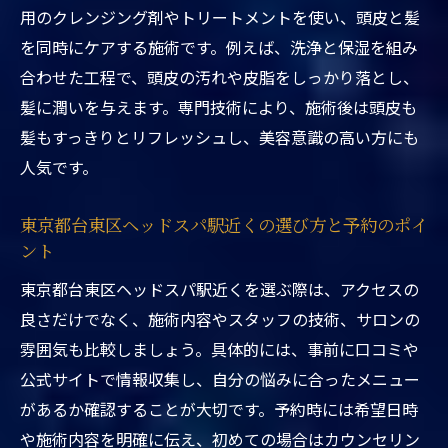
東京都台東区ヘッドスパ駅近くで頭皮環境
用のクレンジング剤やトリートメントを使い、頭皮と髪
を整える理由
を同時にケアする施術です。例えば、洗浄と保湿を組み
東京都台東区ヘッドスパ駅近くの漢方×美
合わせた工程で、頭皮の汚れや皮脂をしっかり落とし、
容コースの魅力
髪に潤いを与えます。専門技術により、施術後は頭皮も
髪もすっきりとリフレッシュし、美容意識の高い方にも
東京都台東区ヘッドスパ駅近くでストレス
人気です。
解消と美髪を実現
東京都台東区ヘッドスパ駅近くで漢方ヘッ
東京都台東区ヘッドスパ駅近くの選び方と予約のポイ
ドスパの選び方
ント
ウェットヘッドスパ専門の技術を体感して
東京都台東区ヘッドスパ駅近くを選ぶ際は、アクセスの
東京都台東区ヘッドスパ駅近くでウェット
良さだけでなく、施術内容やスタッフの技術、サロンの
ヘッドスパ体験
雰囲気も比較しましょう。具体的には、事前に口コミや
ウェットヘッドスパが東京都台東区ヘッド
公式サイトで情報収集し、自分の悩みに合ったメニュー
スパ駅近くで人気の理由
があるか確認することが大切です。予約時には希望日時
東京都台東区ヘッドスパ駅近くで頭皮ケア
や施術内容を明確に伝え、初めての場合はカウンセリン