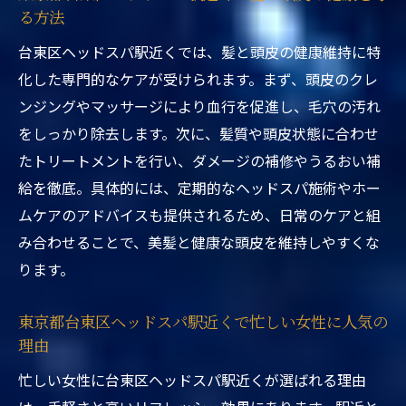
日々に癒しをプラス
る方法
東京都台東区ヘッドスパ駅近くで効率よく
台東区ヘッドスパ駅近くでは、髪と頭皮の健康維持に特
美容と健康をサポート
化した専門的なケアが受けられます。まず、頭皮のクレ
東京都台東区ヘッドスパ駅近くで働く女性
ンジングやマッサージにより血行を促進し、毛穴の汚れ
に人気のポイント
をしっかり除去します。次に、髪質や頭皮状態に合わせ
続けて実感する東京都台東区ヘッドスパの価値
たトリートメントを行い、ダメージの補修やうるおい補
給を徹底。具体的には、定期的なヘッドスパ施術やホー
東京都台東区ヘッドスパ駅近くで継続利用
ムケアのアドバイスも提供されるため、日常のケアと組
する効果と変化
み合わせることで、美髪と健康な頭皮を維持しやすくな
東京都台東区ヘッドスパ駅近くで定期的な
ります。
頭皮ケアの重要性
東京都台東区ヘッドスパ駅近くで美髪を維
東京都台東区ヘッドスパ駅近くで忙しい女性に人気の
持するためのコツ
理由
東京都台東区ヘッドスパ駅近くで日常に癒
忙しい女性に台東区ヘッドスパ駅近くが選ばれる理由
しを取り入れる方法