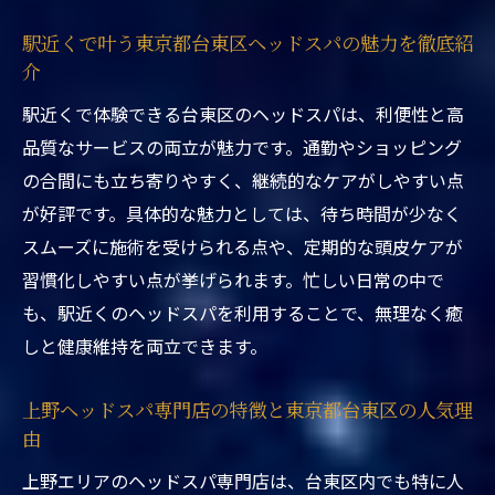
上野ドライヘッドスパ専門店の癒しと頭皮
駅近くで叶う東京都台東区ヘッドスパの魅力を徹底紹
健康ケアの特徴
介
東京都台東区ヘッドスパ駅近くで感じる頭
駅近くで体験できる台東区のヘッドスパは、利便性と高
皮ケアの大切さ
品質なサービスの両立が魅力です。通勤やショッピング
頭皮ケアと癒しを求める方に台東区ヘッド
の合間にも立ち寄りやすく、継続的なケアがしやすい点
スパが選ばれる理由
が好評です。具体的な魅力としては、待ち時間が少なく
東京都台東区ヘッドスパ駅近くで実感する
スムーズに施術を受けられる点や、定期的な頭皮ケアが
頭皮と心のリフレッシュ
習慣化しやすい点が挙げられます。忙しい日常の中で
駅近の東京都台東区ヘッドスパ最新事情
も、駅近くのヘッドスパを利用することで、無理なく癒
東京都台東区ヘッドスパ駅近くに見る最新
しと健康維持を両立できます。
トレンドと施術法
上野ウェットヘッドスパ専門店が注目され
上野ヘッドスパ専門店の特徴と東京都台東区の人気理
る理由と新技術
由
台東区ヘッドスパ駅近くのサロンが導入す
上野エリアのヘッドスパ専門店は、台東区内でも特に人