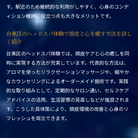
東京都台東区ヘッドスパ駅近くで得られる
す。駅近のため継続的な利用がしやすく、心身のコンデ
心身のリフレッシュ
ィション維持に役立つ点も大きなメリットです。
リフレッシュしたい方へ台東区ヘッドスパ
台東区のヘッドスパ体験で頭皮と心を癒す方法を詳し
のおすすめポイント
く紹介
東京都台東区ヘッドスパ駅近くで忙しい毎
日に癒しをプラス
台東区のヘッドスパ体験では、頭皮ケアと心の癒しを同
時に実現する方法が充実しています。代表的な方法は、
心身のバランス整えるヘッドスパの魅力
アロマを使ったリラクゼーションマッサージや、細やか
東京都台東区ヘッドスパ駅近くで心身バラ
なカウンセリングによるオーダーメイド施術です。実践
ンス整う理由を解説
的な取り組みとして、定期的なサロン通い、セルフケア
台東区ヘッドスパ専門店が提案する心身の
アドバイスの活用、生活習慣の見直しなどが推奨されま
癒しとリフレッシュ
す。こうした具体策により、頭皮環境の改善と心身のリ
上野ヘッドスパ専門店で感じる心身調和の
フレッシュを両立できます。
特別な癒し効果
東京都台東区ヘッドスパ駅近くで得られる