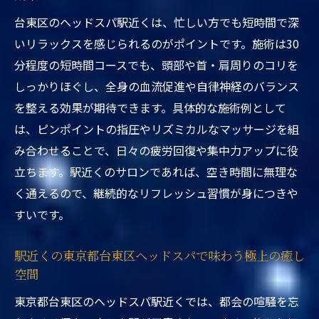
サロン事情
台東区のヘッドスパ駅近くは、忙しい方でも短時間で深
東京都台東区ヘッドスパ駅近くで自分に合
いリラックスを感じられるのがポイントです。施術は30
ったサロン探し
分程度の短時間コースでも、頭部や首・肩周りのコリを
しっかりほぐし、全身の血流促進や自律神経のバランス
を整える効果が期待できます。具体的な施術例として
は、ピンポイントの指圧やリズミカルなマッサージを組
み合わせることで、日々の疲労回復や集中力アップに役
立ちます。駅近くのサロンであれば、空き時間に無理な
く通えるので、継続的なリフレッシュ習慣が身につきや
すいです。
駅近くの東京都台東区ヘッドスパで味わう極上の癒し
空間
東京都台東区のヘッドスパ駅近くでは、都会の喧騒を忘