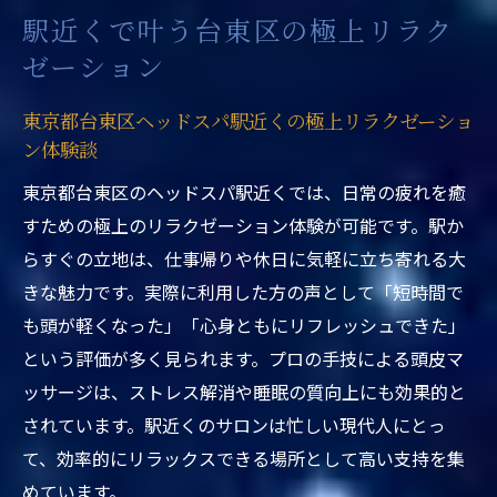
深いリラクゼーション
駅近くで叶う台東区の極上リラク
心身バランスを整えたい方へ台東区ヘッド
ゼーション
スパの魅力を紹介
東京都台東区ヘッドスパ駅近くの極上リラクゼーショ
東京都台東区ヘッドスパ駅近くで始める心
ン体験談
身ケアのススメ
東京都台東区のヘッドスパ駅近くでは、日常の疲れを癒
短時間でも効果実感できる駅近ヘッドスパ
すための極上のリラクゼーション体験が可能です。駅か
東京都台東区ヘッドスパ駅近くで短時間で
らすぐの立地は、仕事帰りや休日に気軽に立ち寄れる大
もしっかり癒し体験
きな魅力です。実際に利用した方の声として「短時間で
台東区ヘッドスパ専門店が提案する時短リ
も頭が軽くなった」「心身ともにリフレッシュできた」
ラクゼーション法
という評価が多く見られます。プロの手技による頭皮マ
上野ドライヘッドスパ専門店で実感する短
ッサージは、ストレス解消や睡眠の質向上にも効果的と
時間施術の効果
されています。駅近くのサロンは忙しい現代人にとっ
東京都台東区ヘッドスパ駅近くで忙しい方
て、効率的にリラックスできる場所として高い支持を集
にも最適な理由
めています。