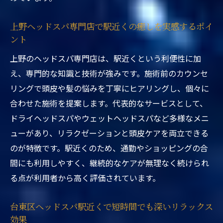
短時間でリフレッシュできる台東区ヘッド
スパの活用法
上野ヘッドスパ専門店で駅近くの癒しを実感するポイ
ント
東京都台東区ヘッドスパ駅近くで効率よく
癒しを手に入れる
上野のヘッドスパ専門店は、駅近くという利便性に加
台東区で話題のヘッドスパ選びのポイント
え、専門的な知識と技術が強みです。施術前のカウンセ
リングで頭皮や髪の悩みを丁寧にヒアリングし、個々に
東京都台東区ヘッドスパ駅近くのサロン選
合わせた施術を提案します。代表的なサービスとして、
びで重視すべき点
ドライヘッドスパやウェットヘッドスパなど多様なメニ
台東区ヘッドスパ専門店選びで失敗しない
ューがあり、リラクゼーションと頭皮ケアを両立できる
コツと注意点
のが特徴です。駅近くのため、通勤やショッピングの合
上野ヘッドスパ専門店を探す際のポイント
間にも利用しやすく、継続的なケアが無理なく続けられ
や比較方法
る点が利用者から高く評価されています。
東京都台東区ヘッドスパ駅近くで口コミを
活用した選び方
台東区ヘッドスパ駅近くで短時間でも深いリラックス
ヘッドスパ選びで重視したい台東区の駅近
効果