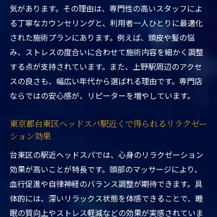
る最新癒しメニュー
気があります。その理由は、専門性の高いスタッフによ
東京都台東区ヘッドスパ駅近くの人気施術
る丁寧なカウンセリングと、利用者一人ひとりに最適化
や独自サービスとは
された施術プランにあります。例えば、頭皮や髪の悩
み、ストレスの度合いに合わせて施術内容を細かく調整
駅近くで話題の東京都台東区ヘッドスパの
する点が支持されています。また、上野駅周辺のアクセ
最新情報を解説
スの良さも、幅広い年代から選ばれる理由です。専門店
東京都台東区ヘッドスパ駅近くの選び方と
ならではの安心感が、リピーターを増やしています。
最新サロン事情
リフレッシュしたいなら台東区ヘッドスパへ
東京都台東区ヘッドスパ駅近くで得られるリラクゼー
東京都台東区ヘッドスパ駅近くで叶うリフ
ション効果
レッシュ体験の魅力
台東区の駅近ヘッドスパでは、心身のリラクゼーション
台東区ヘッドスパ専門店で日々の疲れを癒
効果が高いことが特長です。頭部のマッサージにより、
すリフレッシュ方法
血行促進や自律神経のバランス調整が期待できます。具
上野ヘッドスパシャンプーで感じる東京都
体的には、深いリラックス状態を体感できることで、睡
台東区の癒し効果
眠の質向上やストレス軽減などの効果が実感されていま