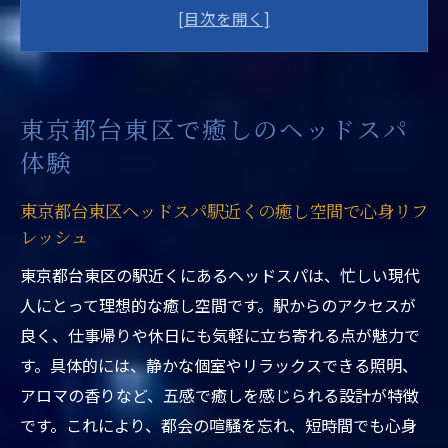
台東区ヘッドスパ専門店で体験できる極上
の癒し技術を解説
駅近くで叶う東京都台東区ヘッドスパの魅
力を徹底紹介
東京都台東区で癒しのヘッドスパ
上野ヘッドスパ専門店の特徴と東京都台東
体験
区の人気理由
東京都台東区ヘッドスパ駅近くで得られる
東京都台東区ヘッドスパ駅近くの癒し空間で心身リフ
リラクゼーション効果
レッシュ
台東区のヘッドスパ体験で頭皮と心を癒す
東京都台東区の駅近くにあるヘッドスパは、忙しい現代
方法を詳しく紹介
人にとって理想的な癒し空間です。駅からのアクセスが
駅近くで叶う台東区の極上リラクゼーション
良く、仕事帰りや休日にも気軽に立ち寄れる点が魅力で
東京都台東区ヘッドスパ駅近くの極上リラ
す。具体的には、静かな個室やリラックスできる照明、
クゼーション体験談
アロマの香りなど、五感で癒しを感じられる設計が特徴
上野ヘッドスパ専門店で駅近くの癒しを実
です。これにより、都会の喧騒を忘れ、短時間でも心身