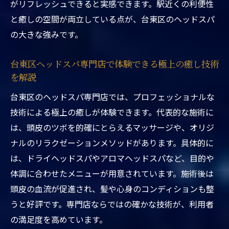
感するポイント
がリフレッシュできると実感できます。駅近くの利便性
と癒しの空間が両立している点が、台東区のヘッドスパ
台東区ヘッドスパ駅近くで短時間でも深い
の大きな強みです。
リラックス効果
駅近くの東京都台東区ヘッドスパで味わう
台東区ヘッドスパ専門店で体験できる極上の癒し技術
極上の癒し空間
を解説
上野ヘッドスパ カップルにも人気の理由と
台東区のヘッドスパ専門店では、プロフェッショナルな
東京都台東区の魅力
技術による極上の癒しが体験できます。代表的な施術に
東京都台東区ヘッドスパ駅近くで叶う贅沢
は、頭皮のツボを的確にとらえるマッサージや、オリジ
なリラクゼーション時間
ナルのリラクゼーションメソッドがあります。具体的に
頭皮ケアと癒しを両立したい方へおすすめ
は、ドライヘッドスパやアロマヘッドスパなど、目的や
東京都台東区ヘッドスパ駅近くで受ける頭
体調に合わせたメニューが用意されています。施術後は
皮ケアと癒しの両立法
頭皮の血流が促進され、髪や心身のコンディションも整
台東区ヘッドスパ専門店が提案する頭皮ケ
うと好評です。専門店ならではの確かな技術が、利用者
アとリラクゼーション
の満足度を高めています。