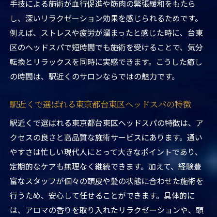
駅近くで体験できる東京都台東区ヘッドス
手技による施術が血行促進や筋肉の緊張緩和をもたら
パのリラックス効果
し、深いリラクゼーション効果を感じられるためです。
東京都台東区ヘッドスパ駅近くで叶う心身
例えば、ストレスや疲労が溜まったと感じた時に、台東
のリフレッシュ法
区のヘッドスパで短時間でも施術を受けることで、気分
転換とリラックスを同時に実感できます。こうした癒し
仕事帰りにも便利な東京都台東区ヘッドス
の時間は、駅近くのサロンならではの魅力です。
パ駅近くの魅力
東京都台東区ヘッドスパ駅近くで忙しい女
駅近くで選ばれる東京都台東区ヘッドスパの特徴
性に人気の理由
駅近くで選ばれる東京都台東区ヘッドスパの特徴は、ア
東京都台東区ヘッドスパ駅近くで感じる癒
クセスの良さと高品質な施術サービスにあります。通い
しと安らぎの違い
やすさは忙しい現代人にとって大きなポイントであり、
東京都台東区ヘッドスパ駅近くのリラクゼ
定期的なケアも無理なく継続できます。加えて、経験豊
ーション施術体験談
富なスタッフが個々の頭皮や髪の状態に合わせた施術を
ヘッドスパの良さと台東区での効果的な選び方
行うため、安心して任せることができます。具体的に
東京都台東区ヘッドスパ駅近くの選び方と
は、アロマの香りを取り入れたリラクゼーションや、頭