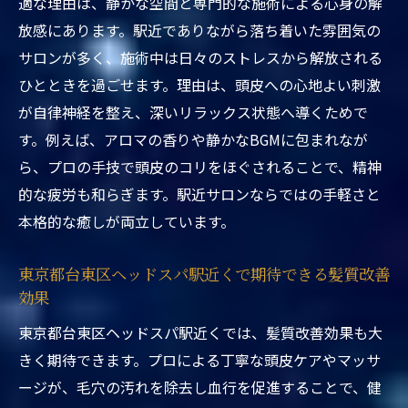
適な理由は、静かな空間と専門的な施術による心身の解
が効果的な理由
放感にあります。駅近でありながら落ち着いた雰囲気の
東京都台東区ヘッドスパ駅近くで継続利用
サロンが多く、施術中は日々のストレスから解放される
時の注意点とは
ひとときを過ごせます。理由は、頭皮への心地よい刺激
東京都台東区ヘッドスパ駅近くの長期利用
が自律神経を整え、深いリラックス状態へ導くためで
で期待できる効果
す。例えば、アロマの香りや静かなBGMに包まれなが
東京都台東区ヘッドスパ駅近くで毎月利用
ら、プロの手技で頭皮のコリをほぐされることで、精神
した体験談紹介
的な疲労も和らぎます。駅近サロンならではの手軽さと
東京都台東区ヘッドスパ駅近くで毎月施術
本格的な癒しが両立しています。
のベストタイミング
口コミからわかる東京都台東区ヘッドスパ事情
東京都台東区ヘッドスパ駅近くで期待できる髪質改善
効果
東京都台東区ヘッドスパ駅近くの口コミで
支持される理由
東京都台東区ヘッドスパ駅近くでは、髪質改善効果も大
東京都台東区ヘッドスパ駅近くで実感でき
きく期待できます。プロによる丁寧な頭皮ケアやマッサ
る口コミ評価の傾向
ージが、毛穴の汚れを除去し血行を促進することで、健