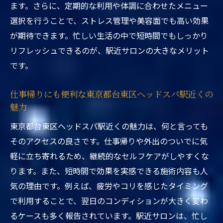
ます。さらに、定期的な利用や体調に合わせたメニュー
東京都台東区ヘッドスパ駅近くで迷わない
選択を行うことで、ストレス管理や美容面でも高い効果
サロン比較ポイント
が期待できます。忙しい生活の中で短時間でもしっかり
東京都台東区ヘッドスパ駅近くで初めてで
リフレッシュできるのが、駅近サロンの大きなメリット
も安心な選び方
です。
東京都台東区ヘッドスパ駅近くで理想のサ
ロンを見つける方法
仕事帰りにも便利な東京都台東区ヘッドスパ駅近くの
魅力
東京都台東区ヘッドスパ駅近くの魅力は、何と言っても
そのアクセスの良さです。仕事帰りや外出のついでに気
軽に立ち寄れるため、継続的なセルフケアがしやすくな
ります。また、短時間で効果を実感できる施術内容も人
気の理由です。例えば、疲労やコリを感じたタイミング
で利用することで、翌日のコンディションが大きく変わ
るケースも多く報告されています。駅近サロンは、忙し