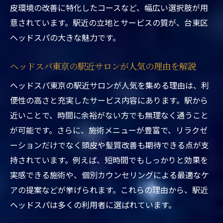
失敗しないポイント
皮環境の改善に特化したコースなど、幅広い選択肢が用
東京都台東区ヘッドスパ駅近くで後悔しな
意されています。駅近の立地とサービスの質が、台東区
いサロン選びの基準
ヘッドスパの大きな魅力です。
ヘッドスパ東京の口コミから見る選び方の
コツ
ヘッドスパ東京の駅近サロンが人気の理由を解説
東京都台東区ヘッドスパ駅近くのおすすめ
ヘッドスパ東京の駅近サロンが人気を集める理由は、利
施術内容とは
便性の高さと充実したサービス内容にあります。駅から
東京都台東区ヘッドスパ駅近くで注目のリ
近いことで、時間に余裕がない方でも無理なく通うこと
ピート理由
が可能です。さらに、施術メニューが豊富で、リラクゼ
ーションだけでなく頭皮や髪質改善も期待できる点が支
東京都台東区ヘッドスパ駅近くで満足度を
持されています。例えば、短時間でもしっかりと効果を
高める選び方
実感できる施術や、個別カウンセリングによる最適なケ
ウェットとドライヘッドスパの違いを知る
アの提案などが挙げられます。これらの理由から、駅近
東京都台東区ヘッドスパ駅近くで体験でき
ヘッドスパは多くの利用者に選ばれています。
るウェットとドライの違い