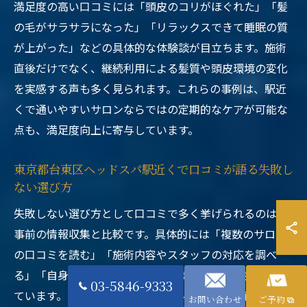
満足度の高い口コミには「頭皮のコリがほぐれた」「髪
の毛がサラサラになった」「リラックスできて睡眠の質
が上がった」などの具体的な体験談が目立ちます。施術
直後だけでなく、継続利用による髪質や頭皮環境の変化
を実感する声も多く見られます。これらの事例は、駅近
くで通いやすいサロンならではの定期的なケアが可能な
点も、満足度向上に寄与しています。
東京都台東区ヘッドスパ駅近くで口コミが語る失敗し
ない選び方
失敗しない選び方として口コミで多く挙げられるのは、
事前の情報収集と比較です。具体的には「複数のサロン
の口コミを読む」「施術内容やスタッフの対応を調べ
る」「自身の悩みや目的を明確にする」ことが推奨され
03-5846-9333
ています。さらに、駅近くのサロンはアクセス面で優れ
お問い合わせ
ご予約