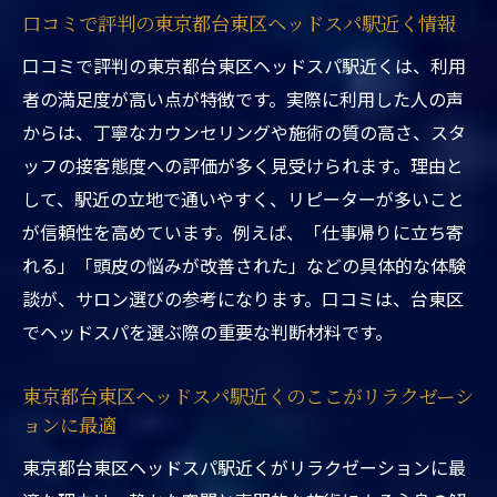
ウェットヘッドスパ専門店東京とドライ施
口コミで評判の東京都台東区ヘッドスパ駅近く情報
術の選び方
口コミで評判の東京都台東区ヘッドスパ駅近くは、利用
東京都台東区ヘッドスパ駅近くで人気のヘ
者の満足度が高い点が特徴です。実際に利用した人の声
ッドスパ種類解説
からは、丁寧なカウンセリングや施術の質の高さ、スタ
東京都台東区ヘッドスパ駅近くで好みの施
ッフの接客態度への評価が多く見受けられます。理由と
術を見つけるコツ
して、駅近の立地で通いやすく、リピーターが多いこと
東京都台東区ヘッドスパ駅近くで違いを体
が信頼性を高めています。例えば、「仕事帰りに立ち寄
感できるポイント
れる」「頭皮の悩みが改善された」などの具体的な体験
東京都台東区ヘッドスパ駅近くで自分に合
談が、サロン選びの参考になります。口コミは、台東区
う施術法の見極め方
でヘッドスパを選ぶ際の重要な判断材料です。
ヘッドスパを毎月利用するメリットと注意点
東京都台東区ヘッドスパ駅近くのここがリラクゼーシ
東京都台東区ヘッドスパ駅近くで毎月通う
ョンに最適
メリットを解説
東京都台東区ヘッドスパ駅近くがリラクゼーションに最
東京都台東区ヘッドスパ駅近くで定期利用