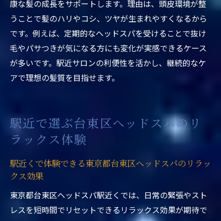
康な髪の成長をサポートします。理由は、頭皮環境が整
東京都台東区ヘッドスパ駅近くで口コミか
うことで髪のハリやコシ、ツヤが生まれやすくなるから
ら選ぶおすすめポイント
です。例えば、定期的なヘッドスパを受けることで抜け
東京都台東区ヘッドスパ駅近くの口コミで
毛やパサつきが気になる方にも変化が実感できるケース
多い施術満足例
が多いです。駅近サロンの利便性を活かし、継続的なケ
東京都台東区ヘッドスパ駅近くで口コミが
アで理想の髪質を目指せます。
語る失敗しない選び方
東京都台東区ヘッドスパ駅近くで口コミを
活用する方法
駅近で選ぶ台東区ヘッドスパのリ
ストレス解消に最適な駅近ヘッドスパの活用法
ラックス体験
東京都台東区ヘッドスパ駅近くでストレス
駅近くで体験できる東京都台東区ヘッドスパのリラッ
を和らげる方法
クス効果
東京都台東区ヘッドスパ駅近くで心身リセ
ットするコツ
東京都台東区ヘッドスパ駅近くでは、日常の緊張やスト
レスを短時間でリセットできるリラックス効果が期待で
東京都台東区ヘッドスパ駅近くのストレス