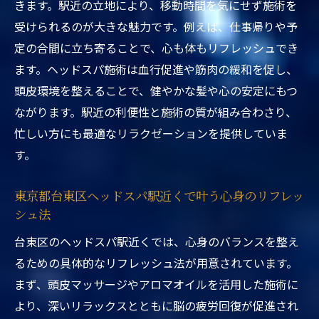
きます。駅近の立地により、移動時間を気にせず施術を
解消施術とは
受けられるのが大きな魅力です。例えば、仕事帰りや予
東京都台東区ヘッドスパ駅近くで効率的に
定の合間に立ち寄ることで、心も体もリフレッシュでき
リフレッシュする方法
ます。ヘッドスパ施術は血行促進や筋肉の緩和を促し、
東京都台東区ヘッドスパ駅近くで癒しを実
頭皮環境を整えることで、健やかな髪や心の安定にもつ
感する過ごし方
ながります。駅近の利便性と施術の質が組み合わさり、
東京都台東区ヘッドスパ駅近くのストレス
忙しい方にも最適なリラクゼーションを提供していま
ケア最新事情
す。
自分に合う台東区ヘッドスパを見つけるコツ
東京都台東区ヘッドスパ駅近くで自分に合
東京都台東区ヘッドスパ駅近くで叶う心身のリフレッ
シュ法
うサロンの探し方
東京都台東区ヘッドスパ駅近くで自分に最
台東区のヘッドスパ駅近くでは、心身のバランスを整え
適な施術選びの工夫
るための具体的なリフレッシュ法が用意されています。
東京都台東区ヘッドスパ駅近くの体験談か
まず、頭皮マッサージやアロマオイルを活用した施術に
ら学ぶ選び方
より、深いリラックスとともに脳の疲労回復が促進され