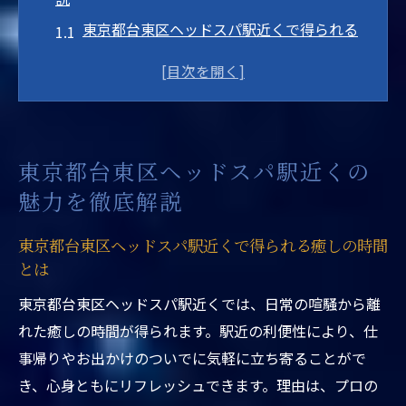
東京都台東区ヘッドスパ駅近くで得られる
癒しの時間とは
駅近くで選ばれる東京都台東区ヘッドスパ
の特徴
ヘッドスパ東京の駅近サロンが人気の理由
東京都台東区ヘッドスパ駅近くの
を解説
魅力を徹底解説
口コミで評判の東京都台東区ヘッドスパ駅
近く情報
東京都台東区ヘッドスパ駅近くで得られる癒しの時間
東京都台東区ヘッドスパ駅近くのここがリ
とは
ラクゼーションに最適
東京都台東区ヘッドスパ駅近くでは、日常の喧騒から離
東京都台東区ヘッドスパ駅近くで期待でき
れた癒しの時間が得られます。駅近の利便性により、仕
る髪質改善効果
事帰りやお出かけのついでに気軽に立ち寄ることがで
駅近で選ぶ台東区ヘッドスパのリラックス体験
き、心身ともにリフレッシュできます。理由は、プロの