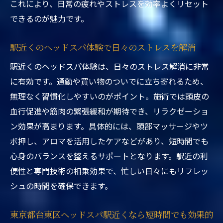
これにより、日常の疲れやストレスを効率よくリセット
心感
できるのが魅力です。
駅近くのヘッドスパ体験でストレス軽減を
目指す
駅近くのヘッドスパ体験で日々のストレスを解消
東京都台東区ヘッドスパ駅近く体験の幸福
駅近くのヘッドスパ体験は、日々のストレス解消に非常
感とは
に有効です。通勤や買い物のついでに立ち寄れるため、
駅近くヘッドスパ体験で心の疲れもリセッ
無理なく習慣化しやすいのがポイント。施術では頭皮の
ト
血行促進や筋肉の緊張緩和が期待でき、リラクゼーショ
ヘッドスパ体験プラン選びで知っておきたいこ
ン効果が高まります。具体的には、頭部マッサージやツ
と
ボ押し、アロマを活用したケアなどがあり、短時間でも
東京都台東区ヘッドスパ駅近く体験プラン
心身のバランスを整えるサポートとなります。駅近の利
の比較ポイント
便性と専門技術の相乗効果で、忙しい日々にもリフレッ
駅近くで選ぶべきヘッドスパ体験のコツ
シュの時間を確保できます。
東京都台東区ヘッドスパ駅近く体験で確認
したい内容
東京都台東区ヘッドスパ駅近くなら短時間でも効果的