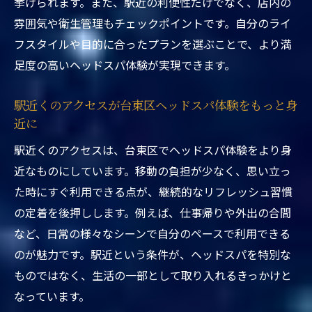
挙げられます。また、駅近の利便性だけでなく、店内の
クス効果
雰囲気や衛生管理もチェックポイントです。自分のライ
東京都台東区ヘッドスパ駅近くで期待でき
フスタイルや目的に合ったプランを選ぶことで、より満
る頭皮ケア
足度の高いヘッドスパ体験が実現できます。
駅近くのヘッドスパ体験がもたらす血行促
進効果
駅近くのアクセスが台東区ヘッドスパ体験をもっと身
東京都台東区ヘッドスパ駅近く体験での髪
近に
質改善例
駅近くのアクセスは、台東区でヘッドスパ体験をより身
駅近くヘッドスパ体験で心身ともにリフレ
近なものにしています。移動の負担が少なく、思い立っ
ッシュ
た時にすぐ利用できる点が、継続的なリフレッシュ習慣
短時間でも感じるヘッドスパの癒やし体験
の定着を後押しします。例えば、仕事帰りや外出の合間
東京都台東区ヘッドスパ駅近くで短時間癒
など、日常の様々なシーンで自分のペースで利用できる
やし体験
のが魅力です。駅近という条件が、ヘッドスパを特別な
駅近くで受けるヘッドスパ体験の時短リフ
ものではなく、生活の一部として取り入れるきっかけと
レ効果
なっています。