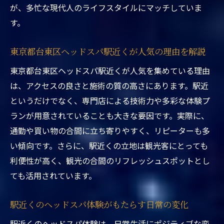
駅近くのヘッドスパ体験が忙しい人に最適
が、多忙な現代人のライフスタイルにマッチしていま
な理由
す。
東京都台東区ヘッドスパ駅近くの予約しや
すさに注目
東京都台東区ヘッドスパ駅近くが人気の理由を解説
駅近くでヘッドスパを選ぶべきポイントを
東京都台東区ヘッドスパ駅近くが人気を集めている理由
紹介
は、アクセスの良さと施術の質の高さにあります。駅近
東京都台東区ヘッドスパ駅近くで通いやす
というだけでなく、専門店による技術力や多彩な体験プ
さを実感
ランが用意されていることも大きな要因です。実際に、
通勤や買い物の合間に立ち寄りやすく、リピーターも多
駅近くのヘッドスパ体験が続けやすい理由
い傾向です。さらに、駅近くの立地は観光客にとっても
日常の疲れに台東区ヘッドスパ体験プランを提
利便性が高く、観光の合間のリフレッシュスポットとし
案
ても活用されています。
東京都台東区ヘッドスパ駅近くで日常疲労
をリセット
駅近くのヘッドスパ体験がもたらす日常の変化
駅近くで叶う短時間のヘッドスパ体験プラ
駅近くのヘッドスパ体験は、日常生活にポジティブな変