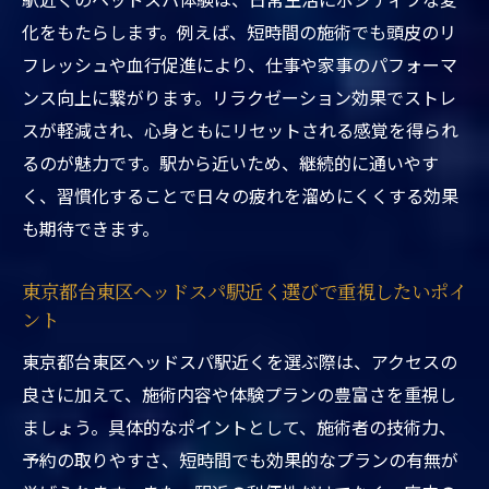
ン
化をもたらします。例えば、短時間の施術でも頭皮のリ
東京都台東区ヘッドスパ駅近くで気軽に癒
フレッシュや血行促進により、仕事や家事のパフォーマ
やしを実感
ンス向上に繋がります。リラクゼーション効果でストレ
仕事や家事の合間に駅近くヘッドスパ体験
スが軽減され、心身ともにリセットされる感覚を得られ
がおすすめ
るのが魅力です。駅から近いため、継続的に通いやす
東京都台東区ヘッドスパ駅近くで効率的に
く、習慣化することで日々の疲れを溜めにくくする効果
疲れ解消
も期待できます。
駅近くのヘッドスパ体験で心身のバランス
を整える
東京都台東区ヘッドスパ駅近く選びで重視したいポイ
ント
東京都台東区ヘッドスパ駅近くの効果を徹底解
説
東京都台東区ヘッドスパ駅近くを選ぶ際は、アクセスの
東京都台東区ヘッドスパ駅近くの施術効果
良さに加えて、施術内容や体験プランの豊富さを重視し
とは何か
ましょう。具体的なポイントとして、施術者の技術力、
予約の取りやすさ、短時間でも効果的なプランの有無が
駅近くのヘッドスパ体験で得られるリラッ