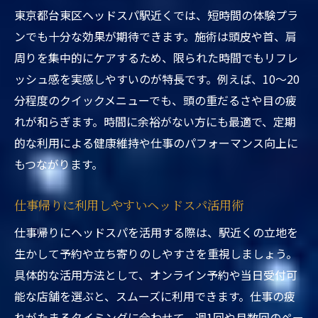
駅近くヘッドスパ体験プランの選び方と注
東京都台東区ヘッドスパ駅近くでは、短時間の体験プラ
意点
ンでも十分な効果が期待できます。施術は頭皮や首、肩
東京都台東区ヘッドスパ駅近く体験で得す
周りを集中的にケアするため、限られた時間でもリフレ
る情報
ッシュ感を実感しやすいのが特長です。例えば、10～20
分程度のクイックメニューでも、頭の重だるさや目の疲
駅近くのヘッドスパ体験で満足度を高める
れが和らぎます。時間に余裕がない方にも最適で、定期
コツ
的な利用による健康維持や仕事のパフォーマンス向上に
もつながります。
仕事帰りに利用しやすいヘッドスパ活用術
仕事帰りにヘッドスパを活用する際は、駅近くの立地を
生かして予約や立ち寄りのしやすさを重視しましょう。
具体的な活用方法として、オンライン予約や当日受付可
能な店舗を選ぶと、スムーズに利用できます。仕事の疲
れがたまるタイミングに合わせて、週1回や月数回のペー