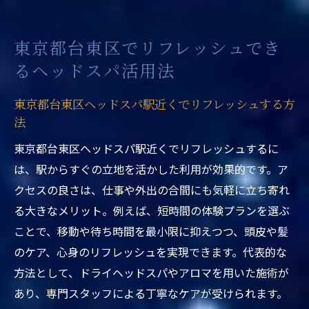
東京都台東区ヘッドスパ駅近くは10分でも
満足感大
東京都台東区でリフレッシュでき
短時間でもヘッドスパ体験がもたらす安ら
るヘッドスパ活用法
ぎ
東京都台東区ヘッドスパ駅近くの効率的な
東京都台東区ヘッドスパ駅近くでリフレッシュする方
体験方法
法
駅近くのヘッドスパ体験は忙しい人の強い
東京都台東区ヘッドスパ駅近くでリフレッシュするに
味方
は、駅からすぐの立地を活かした利用が効果的です。ア
駅近くのヘッドスパで得られるリラックス効果
クセスの良さは、仕事や外出の合間にも気軽に立ち寄れ
東京都台東区ヘッドスパ駅近くで深いリラ
る大きなメリット。例えば、短時間の体験プランを選ぶ
ックスを実感
ことで、移動や待ち時間を最小限に抑えつつ、頭皮や髪
駅近くのヘッドスパ体験が心身に与える癒
のケア、心身のリフレッシュを実現できます。代表的な
やし
方法として、ドライヘッドスパやアロマを用いた施術が
あり、専門スタッフによる丁寧なケアが受けられます。
東京都台東区ヘッドスパ駅近くで感じる安