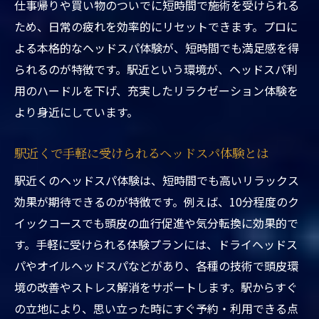
東京都台東区ヘッドスパ駅近くでリフレッ
仕事帰りや買い物のついでに短時間で施術を受けられる
シュする方法
ため、日常の疲れを効率的にリセットできます。プロに
駅近くのヘッドスパ体験で日々のストレス
よる本格的なヘッドスパ体験が、短時間でも満足感を得
を解消
られるのが特徴です。駅近という環境が、ヘッドスパ利
用のハードルを下げ、充実したリラクゼーション体験を
東京都台東区ヘッドスパ駅近くなら短時間
より身近にしています。
でも効果的
仕事帰りに利用しやすいヘッドスパ活用術
駅近くで手軽に受けられるヘッドスパ体験とは
東京都台東区ヘッドスパ駅近くで気軽に心
駅近くのヘッドスパ体験は、短時間でも高いリラックス
身をリセット
効果が期待できるのが特徴です。例えば、10分程度のク
駅近くで実感できるヘッドスパ体験のリラ
イックコースでも頭皮の血行促進や気分転換に効果的で
クゼーション
す。手軽に受けられる体験プランには、ドライヘッドス
ヘッドスパ体験なら駅近くが便利な理由とは
パやオイルヘッドスパなどがあり、各種の技術で頭皮環
東京都台東区ヘッドスパ駅近くのアクセス
境の改善やストレス解消をサポートします。駅からすぐ
利点と利便性
の立地により、思い立った時にすぐ予約・利用できる点