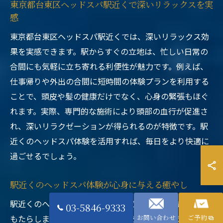
東京都台東区ヘッドスパ駅近くで深いリラックスを実
感
東京都台東区ヘッドスパ駅近くでは、深いリラックス効
果を実感できます。駅からすぐの立地は、忙しい日常の
合間にも気軽に立ち寄れる利便性が魅力です。例えば、
仕事帰りや外出の合間に短時間の体験プランを利用する
ことで、頭皮や髪の健康だけでなく、心身の緊張もほぐ
れます。実際、専門的な施術により頭部の血行が促進さ
れ、深いリラクゼーションが得られるのが特徴です。駅
近くのヘッドスパ体験を活用すれば、毎日をより快適に
過ごせるでしょう。
駅近くのヘッドスパ体験が心身に与える癒やし
駅近くのヘッドスパ体験は、心身双方に大きな癒やしを
03-5846-9333
もたらします。通いやすい場所にあることで、定期的な
お問い合わせ
ご予約