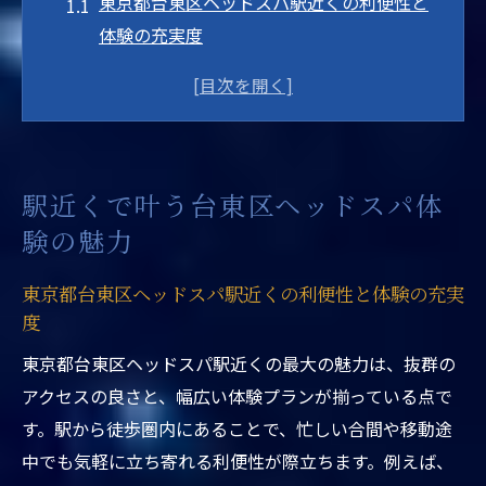
東京都台東区ヘッドスパ駅近くの利便性と
体験の充実度
駅近くで手軽に受けられるヘッドスパ体験
とは
東京都台東区ヘッドスパ駅近くが人気の理
由を解説
駅近くで叶う台東区ヘッドスパ体
駅近くのヘッドスパ体験がもたらす日常の
験の魅力
変化
東京都台東区ヘッドスパ駅近く選びで重視
東京都台東区ヘッドスパ駅近くの利便性と体験の充実
したいポイント
度
駅近くのアクセスが台東区ヘッドスパ体験
東京都台東区ヘッドスパ駅近くの最大の魅力は、抜群の
をもっと身近に
アクセスの良さと、幅広い体験プランが揃っている点で
東京都台東区でリフレッシュできるヘッドスパ
す。駅から徒歩圏内にあることで、忙しい合間や移動途
活用法
中でも気軽に立ち寄れる利便性が際立ちます。例えば、