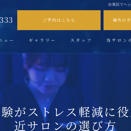
台東区でヘ
9333
ご予約はこちら
海外の
ニュー
ギャラリー
スタッフ
当サロン
不眠症
肩こり
頭痛
眼精疲労
体験がストレス軽減に役
ドライヘッド
近サロンの選び方