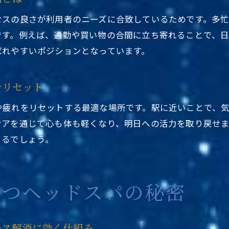
東京都台東区ヘッドスパ駅近く注目の専門体験とは
セスの良さが利用者のニーズに合致しているためです。多
ヘッドスパ専門店が提供する極上リラクゼーション
です。例えば、通勤や買い物の合間に立ち寄れることで、
上野や浅草のヘッドスパ専門体験が選ばれる理由
ばれやすいポジションとなっています。
駅近くで受けられる本格ヘッドスパの特徴を解説
東京都台東区ヘッドスパ駅近くで新感覚の癒しを体感
をリセット
専門的な施術でストレス解消を目指すなら駅近が最適
や疲れをリセットする最適な場所です。駅に近いことで、
駅近で手軽にできるストレスリセット法
ケアを通じて心も体も軽くなり、明日への活力を取り戻せ
東京都台東区ヘッドスパ駅近くで手軽にストレス解消
きるでしょう。
駅近くのヘッドスパ専門店でリフレッシュする方法
上野や浅草のメンズ対応ヘッドスパもおすすめ
立つヘッドスパの秘密
短時間でも効果を実感できる駅近ヘッドスパ活用法
東京都台東区ヘッドスパ駅近くで毎日をリセット
駅近サロンのストレスリセット術を徹底解説
レス解消に効く仕組み