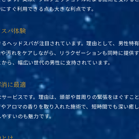
駅近くのヘッドスパ専門店で得られる安らぎとは
時にすぐ利用できる点も大きな利点です。
上野や浅草のヘッドスパで心地よいひとときを
メンズも満足できる台東区の駅近ヘッドスパ事情
ドスパ体験
東京都台東区ヘッドスパ駅近くの人気ポイント紹介
きるヘッドスパが注目されています。理由として、男性特
リラクゼーションを求める方に駅近が選ばれる理由
脂や汚れをケアしながら、リラクゼーションも同時に提供
心身の疲れに駅近ヘッドスパが効く理由
とから、幅広い世代の男性に支持されています。
東京都台東区ヘッドスパ駅近くで疲労回復を実感
駅近のヘッドスパ専門店が支持される理由とは
解消に最適
ストレスや肩こりに効果的な駅近ヘッドスパの魅力
なサービスです。理由は、頭部や首周りの緊張をほぐすこ
浅草や上野でも駅近ヘッドスパが人気のワケ
ジやアロマの香りを取り入れた施術で、短時間でも深い癒
東京都台東区ヘッドスパ駅近くは短時間利用も便利
しやすいのも魅力です。
駅近くで心身を癒すヘッドスパの実力を解説
台東区で注目されるヘッドスパ専門体験
由とは