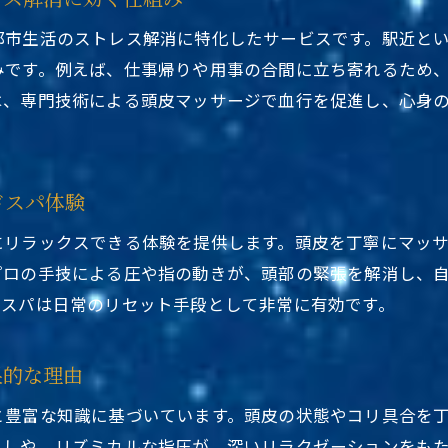
メンズも歓迎の台東区ヘッドスパ最新事情
都市生活のストレス解消に特化したサービスです。駅近と
東京都台東区ヘッドスパ駅近くメンズ歓迎の最新事情
みです。例えば、仕事帰りや用事の合間に立ち寄れるため
駅近くで男性にも人気のヘッドスパ専門店を紹介
は、専門技術による頭皮マッサージで血行を促進し、心身
浅草や上野のメンズヘッドスパが注目される理由
ヘッドスパ専門店で性別問わず癒しを体験できる
ドスパ体験
東京都台東区ヘッドスパ駅近くはカップル利用も可能
駅近でメンズケアも充実したヘッドスパを選ぶコツ
にリラックスできる体験を提供します。頭皮を丁寧にマッ
東京都内で駅近ヘッドスパを選ぶポイント
プロの手技による圧や指の動きが、頭部の緊張を解消し、
ドスパは日常のリセット手段として非常に有効です。
東京都台東区ヘッドスパ駅近く選びのポイント解説
駅近くのヘッドスパ専門店で失敗しない選び方とは
果的な理由
上野や浅草のヘッドスパも比較して選ぶコツ
東京都台東区ヘッドスパ駅近く予約時の注意点
と豊富な知識に基づいています。頭皮の状態やコリ具合を
メンズも満足できる駅近サロン選びのポイント
ぐしや、リズミカルな指圧が、深いリラクゼーションをも