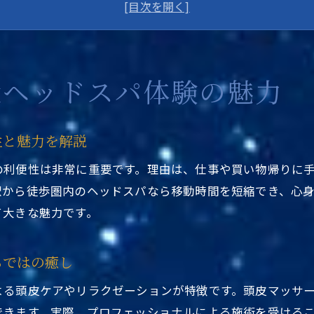
浅草や上野でも話題のメンズ対応ヘッドスパ体験
東京都台東区でヘッドスパはストレス解消に最適
ヘッドスパ専門店が駅近くに集まる理由とは
東京都台東区ヘッドスパ駅近くで日常をリセット
近ヘッドスパ体験の魅力
ストレス解消に役立つヘッドスパの秘密
東京都台東区ヘッドスパ駅近くがストレス解消に効く
性と魅力を解説
頭皮ケアで心身リラックスできるヘッドスパ体験
の利便性は非常に重要です。理由は、仕事や買い物帰りに
専門店ならではの施術がストレスに効果的な理由
駅から徒歩圏内のヘッドスパなら移動時間を短縮でき、心
駅近くで短時間でも実感できる癒しの秘密
て大きな魅力です。
浅草や上野で人気のメンズヘッドスパの特徴
東京都台東区ヘッドスパ駅近くで心も体も軽くなる
らではの癒し
駅近くで叶う台東区の極上リラクゼーション
よる頭皮ケアやリラクゼーションが特徴です。頭皮マッサ
東京都台東区ヘッドスパ駅近くで極上の癒し体験
できます。実際、プロフェッショナルによる施術を受ける