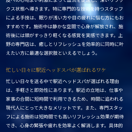
クス状態へ導きます。特に専門的な技術を持つスタッフ
東京都台東区ヘッドスパ駅近くの人気理由
による手技は、眠りが浅い方や目の疲れに悩む方にもお
まとめ
すすめです。施術中は静かな空間で心身が解放され、施
上野ヘッドスパカップル利用の楽しみ方
術後には頭がすっきり軽くなる感覚を実感できます。上
ヘッドスパ東京が多くの人に選ばれる理由
野の専門店は、癒しとリフレッシュを効率的に同時に叶
駅近くで体験できるヘッドスパの独自サー
えたい方に最適な選択肢といえるでしょう。
ビス
ヘッドスパ東京の専門スタッフによる施術
忙しい日々に駅近ヘッドスパが選ばれるワケ
の魅力
忙しい日々を送る中で駅近ヘッドスパが選ばれる理由
東京都台東区ヘッドスパ駅近くの安心ポイ
は、手軽さと即効性にあります。駅近の立地は、仕事や
ント紹介
家事の合間に短時間で利用できるため、時間に追われる
現代人にとって大きなメリットです。また、専門スタッ
フによる施術は短時間でも高いリフレッシュ効果が期待
でき、心身の緊張や疲れを効率よく解消します。具体的