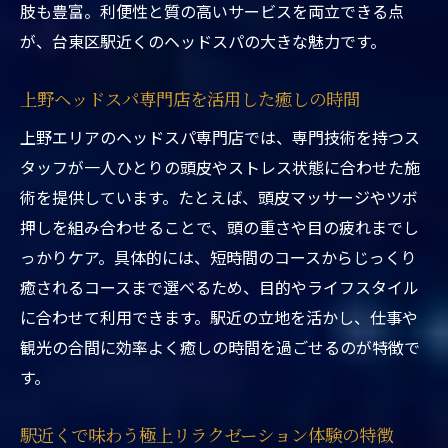
東京都台東区ヘッドスパ駅近くで心身を癒
肢も豊富。利便性と質の高いサービスを両立できる点
やす理由
が、台東区駅近くのヘッドスパの大きな魅力です。
上野ドライヘッドスパ専門店で感じる深い
リラックス
上野ヘッドスパ専門店を活用した癒しの時間
忙しい日々に駅近ヘッドスパが選ばれるワ
上野エリアのヘッドスパ専門店では、専門技術を持つス
ケ
タッフが一人ひとりの頭皮やストレス状態に合わせた施
ヘッドスパ東京のストレス解消効果を解説
術を提供しています。たとえば、頭皮マッサージやツボ
押しを組み合わせることで、頭の重さや目の疲れまでし
上野ヘッドスパカップル利用のメリット
っかりケア。具体的には、短時間のコースからじっくり
東京都台東区ヘッドスパ駅近くで始める癒
癒されるコースまで選べるため、目的やライフスタイル
し習慣
に合わせて利用できます。駅近の立地を活かし、仕事や
駅からすぐのヘッドスパで日常の疲れをリセッ
観光の合間に効率よく癒しの時間を過ごせるのが特徴で
ト
す。
東京都台東区ヘッドスパ駅近くで手軽に疲
労回復
駅近くで味わう極上リラクゼーション体験の特徴