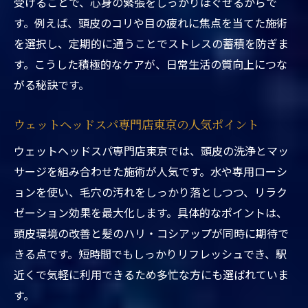
受けることで、心身の緊張をしっかりほぐせるからで
駅近ヘッドスパで仕事帰りリラックス体験
す。例えば、頭皮のコリや目の疲れに焦点を当てた施術
ヘッドスパ東京の短時間施術で得られる効
を選択し、定期的に通うことでストレスの蓄積を防ぎま
果
す。こうした積極的なケアが、日常生活の質向上につな
忙しい人向けヘッドスパ東京のおすすめポ
がる秘訣です。
イント
東京都台東区ヘッドスパ駅近くで叶う時短
ウェットヘッドスパ専門店東京の人気ポイント
癒し法
ウェットヘッドスパ専門店東京では、頭皮の洗浄とマッ
心身のリラックスを求めるなら駅近のヘッドス
サージを組み合わせた施術が人気です。水や専用ローシ
パが最適
ョンを使い、毛穴の汚れをしっかり落としつつ、リラク
東京都台東区ヘッドスパ駅近くで深いリラ
ゼーション効果を最大化します。具体的なポイントは、
ックスを得る
頭皮環境の改善と髪のハリ・コシアップが同時に期待で
上野ヘッドスパ専門店の癒し空間を体験
きる点です。短時間でもしっかりリフレッシュでき、駅
ストレス解消に役立つヘッドスパ東京の実
近くで気軽に利用できるため多忙な方にも選ばれていま
力
す。