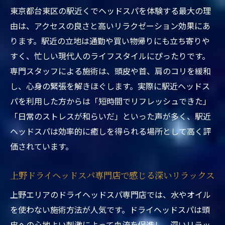
東京都台東区の駅近くでヘッドスパを体験する最大の理
ヘッドスパを通じたストレス解消法を東京都台
由は、アクセスの良さと高いリラクゼーション効果にあ
東区で体験
ります。駅近の立地は通勤や買い物帰りにも立ち寄りや
東京都台東区ヘッドスパ駅近くで始めるス
すく、忙しい現代人のライフスタイルにぴったりです。
トレス対策
専門スタッフによる施術は、頭皮や首、肩のコリを緩和
上野ヘッドスパ専門店で実感する心のケア
し、心身の緊張を解きほぐします。実際に駅近ヘッドス
駅近くのヘッドスパで心身のバランスを整
パを利用した方からは「短時間でリフレッシュできた」
える
「日常のストレスが和らいだ」といった声が多く、駅近
ヘッドスパ東京でのストレスケア最新事情
ヘッドスパは効率的に癒しを得られる場所として高く評
ドライヘッドスパとウェットヘッドスパの
価されています。
違い解説
上野ドライヘッドスパ専門店で感じる深いリラックス
東京都台東区ヘッドスパ駅近くの利用者体
験談
上野エリアのドライヘッドスパ専門店では、水やオイル
東京都台東区ヘッドスパ駅近くが選ばれる理由
を使わない施術方法が人気です。ドライヘッドスパは頭
とその魅力
皮への心地よい刺激によって血流を促進し、深いリラッ