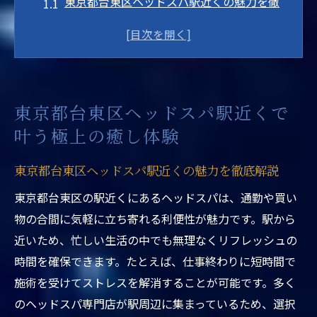
東京都台東区ヘッドスパ駅近くの魅力を徹
底解説
上野ヘッドスパ専門店を活用した癒しの時
間
駅近くで味わう極上リラクゼーション体験
東京都台東区ヘッドスパ駅近くで
の特徴
叶う極上の癒し体験
ヘッドスパ東京で求めるストレス解消の秘
訣
東京都台東区ヘッドスパ駅近くの魅力を徹底解説
ウェットヘッドスパ専門店東京の人気ポイ
東京都台東区の駅近くにあるヘッドスパは、通勤や買い
ント
物の合間に気軽に立ち寄れる利便性が魅力です。駅から
東京都台東区ヘッドスパ駅近く利用者の声
近いため、忙しい生活の中でも無理なくリフレッシュの
と体験談
時間を確保できます。たとえば、仕事終わりに短時間で
ストレスを和らげる台東区の駅近ヘッドスパの
施術を受けてストレスを解消することが可能です。多く
魅力
のヘッドスパ専門店が駅周辺に集まっているため、選択