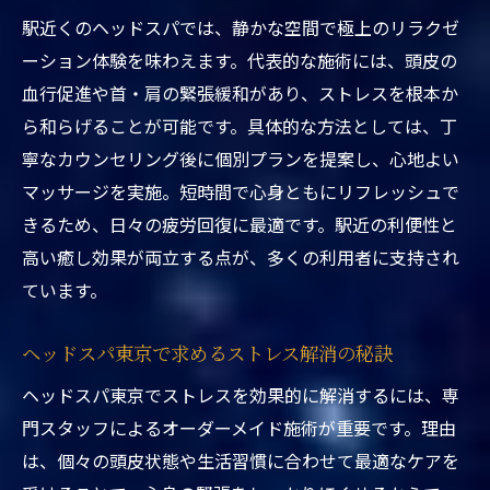
上野ヘッドスパ専門店のおすすめ施術パタ
駅近くのヘッドスパでは、静かな空間で極上のリラクゼ
ーン
ーション体験を味わえます。代表的な施術には、頭皮の
短時間でも満足できる駅近ヘッドスパの魅
血行促進や首・肩の緊張緩和があり、ストレスを根本か
力
ら和らげることが可能です。具体的な方法としては、丁
ヘッドスパ東京で実感する即効リフレッシ
寧なカウンセリング後に個別プランを提案し、心地よい
ュ体験
マッサージを実施。短時間で心身ともにリフレッシュで
ヘッドスパ東京の選び方と利用ポイント
きるため、日々の疲労回復に最適です。駅近の利便性と
東京都台東区ヘッドスパ駅近くの予約方法
高い癒し効果が両立する点が、多くの利用者に支持され
と流れ
ています。
短時間でリフレッシュしたい方におすすめの東
ヘッドスパ東京で求めるストレス解消の秘訣
京都台東区ヘッドスパ
東京都台東区ヘッドスパ駅近くで効率的リ
ヘッドスパ東京でストレスを効果的に解消するには、専
フレッシュ
門スタッフによるオーダーメイド施術が重要です。理由
は、個々の頭皮状態や生活習慣に合わせて最適なケアを
上野ヘッドスパ専門店の時短メニューとは