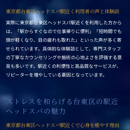
駅近ヘッドスパのリラクゼーション効果
東京都台東区ヘッドスパ駅近く利用者の声と体験談
ヘッドスパ東京のリラックスメニュー紹介
実際に東京都台東区ヘッドスパ駅近くを利用した方から
東京都台東区ヘッドスパ駅近くの満足度が
は、「駅からすぐなので仕事帰りに便利」「短時間でも
高い理由
頭が軽くなり、目の疲れも取れた」といった声が多く寄
台東区で注目されるヘッドスパのリラクゼーシ
せられています。具体的な体験談として、専門スタッフ
ョン効果
の丁寧なカウンセリングや施術の心地よさを評価する意
東京都台東区ヘッドスパ駅近くのリラクゼ
見も多いです。駅近くの利便性と高品質なサービスが、
ーション効果
リピーターを増やしている要因となっています。
上野ヘッドスパ裏メニューの魅力を探る
ヘッドスパ東京で期待できる健康美容効果
駅近ヘッドスパがもたらす疲労回復の秘密
ストレスを和らげる台東区の駅近
ヘッドスパの魅力
ヘッドスパ東京の施術内容とその特徴
東京都台東区ヘッドスパ駅近くで感じる癒
東京都台東区ヘッドスパ駅近くで心身を癒やす理由
やし