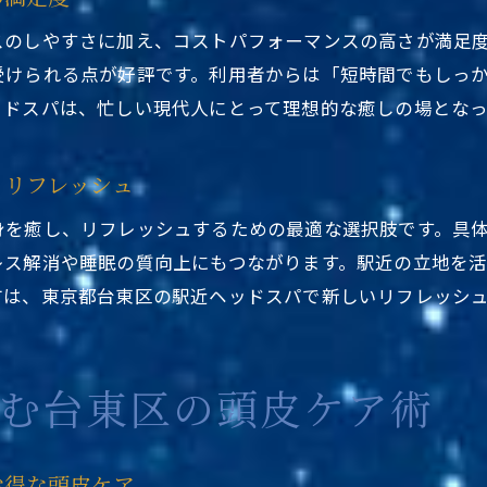
東京都台東区ヘッドスパ駅近くが通いやすい秘密
スのしやすさに加え、コストパフォーマンスの高さが満足
駅近くで選ばれる東京都台東区ヘッドスパの魅力
受けられる点が好評です。利用者からは「短時間でもしっ
東京都台東区ヘッドスパ駅近くで叶う継続ケア
ッドスパは、忙しい現代人にとって理想的な癒しの場となっ
通いやすさで東京都台東区ヘッドスパ駅近くを選ぶ理
東京都台東区ヘッドスパ駅近くが人気の便利ポイント
とリフレッシュ
東京都台東区ヘッドスパ駅近くで続けやすい理由とは
身を癒し、リフレッシュするための最適な選択肢です。具
初めてでも安心な東京都台東区のヘッドスパ体験談
レス解消や睡眠の質向上にもつながります。駅近の立地を
東京都台東区ヘッドスパ駅近く初心者の安心体験談
方は、東京都台東区の駅近ヘッドスパで新しいリフレッシ
駅近くで体験できる東京都台東区ヘッドスパの魅力
東京都台東区ヘッドスパ駅近く初体験の感想まとめ
しむ台東区の頭皮ケア術
はじめてでも安心な東京都台東区ヘッドスパ駅近く
東京都台東区ヘッドスパ駅近くで受けた口コミ体験談
東京都台東区ヘッドスパ駅近くの安心施術ポイント
お得な頭皮ケア