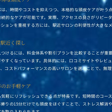
頭皮洗浄や頭浸浴も叶う台東区の注目ポイント
パは、時間やコストを抑えつつ、本格的な頭皮ケアが叶う
東京都台東区ヘッドスパ駅近くで頭皮洗浄が充実
継続的なケアが可能です。実際、アクセスの良さがリピー
駅近くで叶う東京都台東区ヘッドスパの頭浸浴体験
ーションを重視する方には、駅近サロンの利便性が大きな
東京都台東区ヘッドスパ駅近くの新しいケア方法
話題の東京都台東区ヘッドスパ駅近く頭皮洗浄特集
パ駅近く探し
東京都台東区ヘッドスパ駅近くで注目の頭皮ケア施術
見つけるには、料金体系や割引プランを比較することが重
東京都台東区ヘッドスパ駅近くで頭浸浴が受けられる
びやすくなっています。具体的には、口コミサイトやレビ
東京都台東区ヘッドスパ選びで押さえたいコツ
つ、コストパフォーマンスの高いサロンを選ぶことで、無理
東京都台東区ヘッドスパ駅近く選びのポイント解説
駅近くの東京都台東区ヘッドスパで後悔しない選び方
パのお手軽ケア
東京都台東区ヘッドスパ駅近く利用前に知っておきた
も気軽にリフレッシュできる点が特長です。短時間のコー
東京都台東区ヘッドスパ駅近くを賢く選ぶ秘訣
帰りの15分だけでも頭皮をほぐすことで、ストレス解消
駅近くで東京都台東区ヘッドスパを選ぶチェック項目
アを取り入れられます。