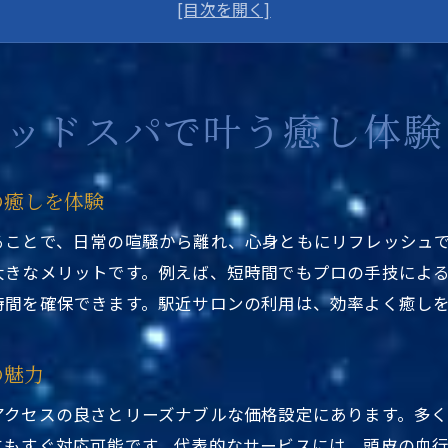
東京都台東区ヘッドスパ駅近くが人気の理由とは
口コミで話題の東京都台東区ヘッドスパ駅近く体験談
駅近くで叶う東京都台東区ヘッドスパの満足度
東京都台東区ヘッドスパ駅近くで癒しとリフレッシュ
ヘッドスパで叶う癒し体験
リーズナブルに楽しむ台東区の頭皮ケア術
東京都台東区ヘッドスパ駅近くで叶うお得な頭皮ケア
の癒しを体験
リーズナブルな東京都台東区ヘッドスパ駅近く探し
ることで、日常の喧騒から離れ、心身ともにリフレッシュ
駅近くで受ける東京都台東区ヘッドスパのお手軽ケア
大きなメリットです。例えば、短時間でもプロの手技によ
東京都台東区ヘッドスパ駅近くで実現する賢い頭皮ケ
時間を確保できます。駅近サロンの利用は、効率よく癒し
コスパ抜群の東京都台東区ヘッドスパ駅近く利用法
東京都台東区ヘッドスパ駅近くで安く頭皮ケアを体験
の魅力
駅からすぐ通える東京都台東区ヘッドスパ特集
アクセスの良さとリーズナブルな価格設定にあります。多
東京都台東区ヘッドスパ駅近くの通いやすさを解説
にもすぐ対応可能です。代表的なサービスには、頭皮の血