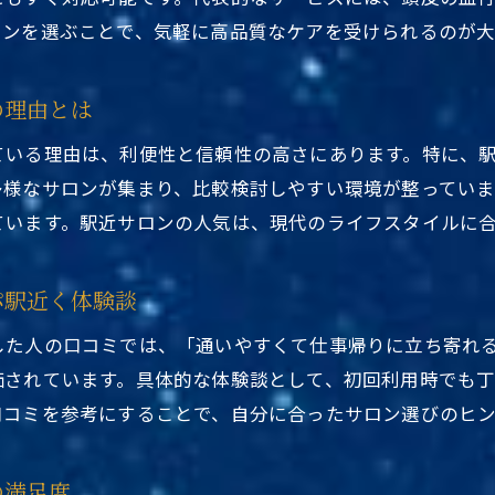
駅近くで選べる東京都台東区ヘッドスパ特集
ロンを選ぶことで、気軽に高品質なケアを受けられるのが大
東京都台東区ヘッドスパ駅近くは忙しい人に最適
駅すぐの東京都台東区ヘッドスパで日常に癒しを
の理由とは
東京都台東区ヘッドスパ駅近くなら仕事帰りにも便利
ている理由は、利便性と信頼性の高さにあります。特に、
東京都台東区ヘッドスパ駅近くで快適な通い方のコツ
多様なサロンが集まり、比較検討しやすい環境が整ってい
口コミで話題のリーズナブルなヘッドスパ選び
ています。駅近サロンの人気は、現代のライフスタイルに
東京都台東区ヘッドスパ駅近くの口コミ徹底調査
口コミで評判の東京都台東区ヘッドスパ駅近く
パ駅近く体験談
東京都台東区ヘッドスパ駅近くの実体験レビュー紹介
した人の口コミでは、「通いやすくて仕事帰りに立ち寄れ
駅近くの東京都台東区ヘッドスパ口コミ比較のポイン
価されています。具体的な体験談として、初回利用時でも
東京都台東区ヘッドスパ駅近く選びで重視すべき点
口コミを参考にすることで、自分に合ったサロン選びのヒ
リーズナブルな東京都台東区ヘッドスパの口コミ傾向
ヘッドスパなら台東区駅近が通いやすい理由
の満足度