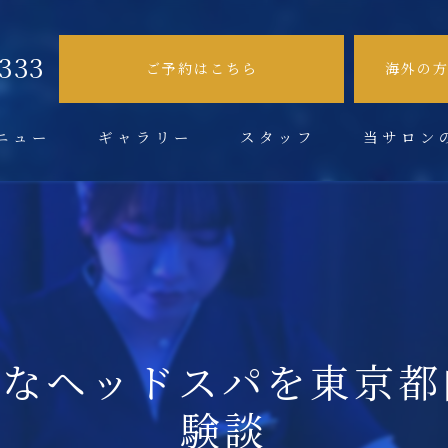
9333
ご予約はこちら
海外の
ニュー
ギャラリー
スタッフ
当サロン
不眠症
肩こり
頭痛
眼精疲労
ルなヘッドスパを東京都
ドライヘッド
験談