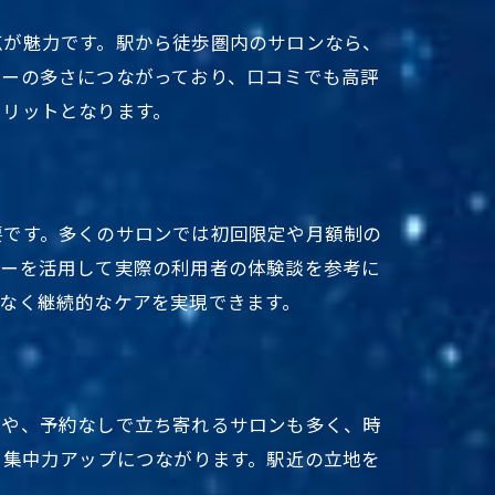
点が魅力です。駅から徒歩圏内のサロンなら、
ターの多さにつながっており、口コミでも高評
メリットとなります。
要です。多くのサロンでは初回限定や月額制の
ューを活用して実際の利用者の体験談を参考に
なく継続的なケアを実現できます。
いこと
スや、予約なしで立ち寄れるサロンも多く、時
や集中力アップにつながります。駅近の立地を