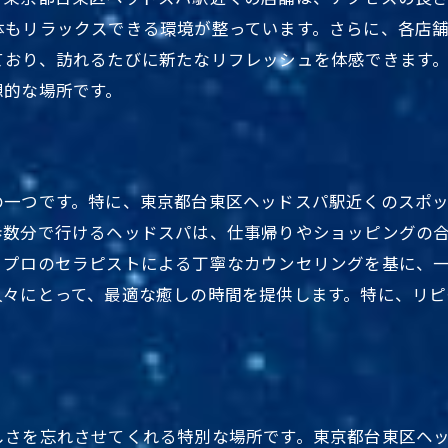
台東区で話題のヘッドスパを体験
体もリラックスできる環境が整っています。さらに、各店
東京都台東区の駅近くで話題の癒し
ており、訪れるたびに新たなリフレッシュを体感できます
人気の台東区で至福のひとときを
想的な場所です。
台東区で手軽にリフレッシュしよう
東京都台東区の手軽なヘッドスパ
駅近だからこそ実現する癒しの時間
の一つです。特に、東京都台東区ヘッドスパ駅近くのスポ
東京都台東区で心身ともにリフレッシュ
歩数分で行けるヘッドスパは、仕事帰りやショッピングの
、プロのセラピストによる丁寧なカウンセリングを基に、
台東区でのリラックス方法を徹底解説
人々にとって、最適な癒しの時間を提供します。特に、リ
東京都台東区の癒しのスポットを探索
台東区での手軽なヘッドスパ体験
東京都で体験する至福のヘッドスパ
東京都台東区での特別なリラクゼーション
しさを忘れさせてくれる特別な場所です。東京都台東区ヘ
アクセス良好な台東区での至福体験