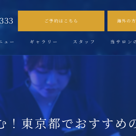
9333
ご予約はこちら
海外の
ニュー
ギャラリー
スタッフ
当サロン
不眠症
肩こり
頭痛
眼精疲労
む！東京都でおすすめ
ドライヘッド