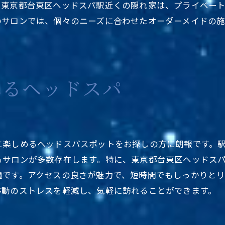
。東京都台東区ヘッドスパ駅近くの隠れ家は、プライベー
駅近便利な台東区ヘッドスパの魅力
のサロンでは、個々のニーズに合わせたオーダーメイドの
忙しい日常を忘れられる台東区で
東京都台東区の駅近くで非日常体験
台東区での癒しの時間を求めて
れるヘッドスパ
東京都台東区で心の休息を
手軽に体験できる台東区のヘッドスパ
東京都台東区で手軽にリラックス
駅近くで手軽に楽しめる癒しの場
に楽しめるヘッドスパスポットをお探しの方に朗報です。
東京都台東区の駅近くで手軽な癒し
るサロンが多数存在します。特に、東京都台東区ヘッドス
適です。アクセスの良さが魅力で、短時間でもしっかりと
短時間でリフレッシュできる台東区
移動のストレスを軽減し、気軽に訪れることができます。
東京都台東区で手軽な癒しを堪能
手軽な台東区で心身ともにリフレッシュ