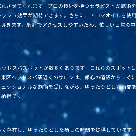
忘れさせてくれます。プロの技術を持つセラピストが施術
台東区の隠れ家で癒しのひとときを
レッシュ効果が期待できます。さらに、アロマオイルを使
東京都内で堪能するヘッドスパの魅力
と導きます。駅近でアクセスしやすいため、忙しい日常の
駅近の台東区で非日常への逃避行
東京都台東区での癒しの旅を計画
台東区の駅近ヘッドスパで心身を癒す
東京都台東区の快適な駅近く体験
ヘッドスパスポットが数多くあります。これらのスポット
駅近だからこそ実現する心身のリフレッシュ
台東区ヘッドスパ駅近くのサロンは、都心の喧騒からすぐ
東京都台東区での癒しの時間
フェッショナルな施術を受けながら、ゆったりとした時間
便利な台東区でリラクゼーションの極み
も納得です。
東京都内で選ばれる台東区の魅力
駅近便利な台東区でリフレッシュ
忙しい日常に台東区で癒しのひととき
多く存在し、ゆったりとした癒しの時間を提供しています
東京都台東区で心安らぐ時間を