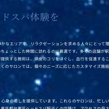
駅近便利な台東区の癒しのスポット
東京都台東区の隠れ家ヘッドスパ
ッドスパ体験を
駅近で手軽に癒されるヘッドスパ
台東区で駅近、手軽にリフレッシュ
東京都台東区駅近ヘッドスパ紹介
静かなエリアで、リラクゼーションを求める人々にとって
忙しい日常に手軽な癒しを求めて
のちょっとした時間に訪れるのに最適です。多くの店舗が
駅近の便利さで選ぶ台東区の魅力
が提供する施術は、頭皮のコリをほぐし、血行を促進する
東京都台東区の駅近スパで心身リフレッシュ
近くのサロンでは、個々のニーズに応じたカスタマイズ施
仕事帰りに最適な台東区ヘッドスパ
東京都台東区の人気ヘッドスパ情報
台東区人気スポットで非日常体験
東京都台東区ヘッドスパの評判は？
、心身の癒しを提供しています。これらのサロンは、忙し
アクセス抜群！台東区の注目店舗
、東京都台東区ヘッドスパ駅近くの店舗は、アクセスの良