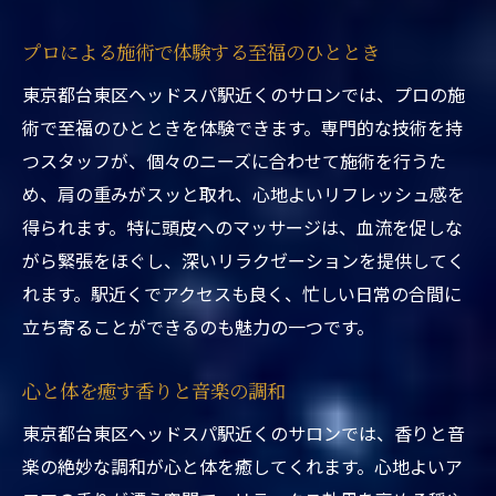
施術後も続く爽快感の秘密
プロによる施術で体験する至福のひととき
東京都台東区のサロンで感じる新しい自分
東京都台東区で駅近くのヘッドスパを選ぶべき
東京都台東区ヘッドスパ駅近くのサロンでは、プロの施
理由とは？
術で至福のひとときを体験できます。専門的な技術を持
つスタッフが、個々のニーズに合わせて施術を行うた
アクセスの良さがもたらす快適さ
め、肩の重みがスッと取れ、心地よいリフレッシュ感を
日常生活でのストレスを軽減する方法
得られます。特に頭皮へのマッサージは、血流を促しな
多様なメニューが選べる魅力
がら緊張をほぐし、深いリラクゼーションを提供してく
駅近サロンならではの時間活用法
れます。駅近くでアクセスも良く、忙しい日常の合間に
利用者が語るヘッドスパのメリット
立ち寄ることができるのも魅力の一つです。
東京都台東区のおすすめサロンを紹介
心と体を癒す香りと音楽の調和
東京都台東区の便利な駅近ヘッドスパで心身を
リセット
東京都台東区ヘッドスパ駅近くのサロンでは、香りと音
働く人に人気の理由とは
楽の絶妙な調和が心と体を癒してくれます。心地よいア