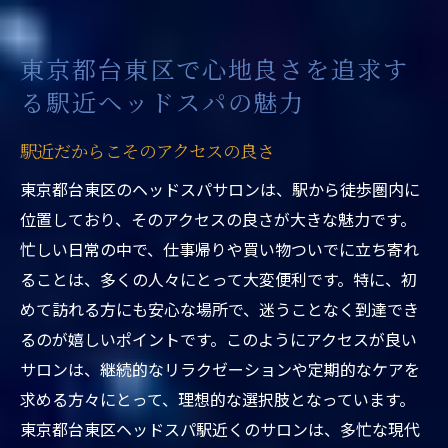
心と体を癒す香りと音楽の調和
利用者が語るサロンのおすすめポイント
東京都台東区で心地良さを追求す
駅近ヘッドスパで得られるリフレッシュ効
る駅近ヘッドスパの魅力
果
ストレスフリーの時間を提供する東京都台東区
駅近だからこそのアクセスの良さ
の駅近ヘッドスパ
東京都台東区のヘッドスパサロンは、駅から徒歩圏内に
日常の疲れを忘れる方法
位置しており、そのアクセスの良さが大きな魅力です。
心身の緊張を和らげる施術内容
忙しい日常の中で、仕事帰りや買い物ついでに立ち寄れ
ストレス解消に役立つヘッドスパの効果
ることは、多くの人々にとって大変便利です。特に、初
めて訪れる方にも安心な場所で、迷うことなく到達でき
サロンスタッフが提供するフレンドリーな
るのが嬉しいポイントです。このようにアクセスが良い
接客
サロンは、継続的なリラクゼーションや定期的なケアを
予約の取りやすさとそのメリット
求める方々にとって、理想的な選択肢となっています。
駅近だからこその利用のしやすさ
東京都台東区ヘッドスパ駅近くのサロンは、多忙な現代
東京都台東区ヘッドスパ駅近くで日常から解放