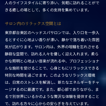
人のライフスタイルに寄り添い、気軽に訪れることがで
される特別なひととき
きる癒しの場として、多くの支持を集めています。
駅近ヘッドスパで日常をリセット
特別な時間を演出するサロンの魅力
サロン内のリラックス空間とは
多様な施術メニューで自分に合ったケアを
東京都台東区のヘッドスパサロンでは、入り口を一歩入
忙しい毎日に癒しをプラスする方法
るとすぐに心地よい香りが漂い、静かで落ち着いた雰囲
訪れたくなるサロンの雰囲気作り
気が広がります。サロン内は、外界の喧騒を忘れさせる
静寂な空間で、訪れる人々を優しく迎え入れます。柔ら
駅近のヘッドスパで手軽にリフレッシュ
かな照明と心地よい音楽が流れる中、プロフェッショナ
リラックスとリフレッシュを同時に叶える東京
ルな施術を受けることで、心身ともにリラックスできる
都台東区の駅近ヘッドスパ
特別な時間を過ごせます。このようなリラックス環境
心身のリフレッシュを実感できる施術内容
は、日常のストレスを解消し、新たなエネルギーをチャ
ヘッドスパがもたらすリラックス効果
ージするのに最適です。また、都心部でありながら、ま
ストレスから解放される理由とは
るで別世界にいるかのような贅沢な体験を提供すること
駅近だからこその利便性と快適さ
で、訪れる方々に心からの安らぎを与えています。