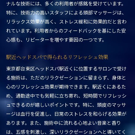
ナルな技術には、多くの利用者が感銘を受けています。
出会う
特に、技術力の高いスタッフによる頭部マッサージは、
サロンで感じる新しい自分
リラックス効果が高く、ストレス緩和に効果的だと言わ
駅近くで見つける癒しのひととき
れています。利用者からのフィードバックを基にした安
施術がもたらす心身の変化
心感も、リピーターを増やす要因の一つです。
東京都台東区で体験するヘッドスパの魅力
駅近ヘッドスパで得られるリフレッシュ効果
日常を変えるリフレッシュ方法
新しい自分に出会うためのサロン選び
東京都台東区ヘッドスパ駅近くに位置するサロンで受け
る施術は、ただのリラクゼーションに留まらず、身体と
心のリフレッシュ効果が期待できます。駅近くにあるた
め、通勤途中でも気軽に立ち寄れ、短時間でリフレッシ
ュできるのが嬉しいポイントです。特に、頭皮のマッサ
ージは血行を促進し、日常のストレスを和らげる効果が
あります。また、施術中に流れる心地よい音楽と香り
は、五感を刺激し、深いリラクゼーションへと導いてく