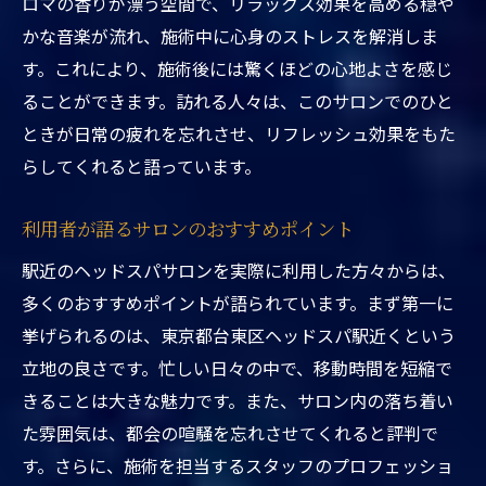
駅近だからできる短時間リフレッシュ
ロマの香りが漂う空間で、リラックス効果を高める穏や
かな音楽が流れ、施術中に心身のストレスを解消しま
サロンの雰囲気がもたらす心の安らぎ
す。これにより、施術後には驚くほどの心地よさを感じ
心も体も軽くなる施術体験
ることができます。訪れる人々は、このサロンでのひと
快適なアクセスが提供するストレスフリー
ときが日常の疲れを忘れさせ、リフレッシュ効果をもた
ヘッドスパ体験がもたらす充実感
らしてくれると語っています。
東京都台東区ヘッドスパ駅近くで得られる究極
の癒し体験
利用者が語るサロンのおすすめポイント
駅近ヘッドスパでのリラックスタイム
駅近のヘッドスパサロンを実際に利用した方々からは、
癒しを追求した施術メニュー
多くのおすすめポイントが語られています。まず第一に
訪れるたびに異なるサロンの楽しみ方
挙げられるのは、東京都台東区ヘッドスパ駅近くという
究極のリフレッシュを求める方へ
立地の良さです。忙しい日々の中で、移動時間を短縮で
きることは大きな魅力です。また、サロン内の落ち着い
サロン利用者のリアルな声
た雰囲気は、都会の喧騒を忘れさせてくれると評判で
東京都台東区で見つける究極の癒し
す。さらに、施術を担当するスタッフのプロフェッショ
東京都台東区の駅近ヘッドスパで新たな自分に