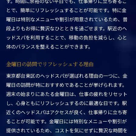
す。時間に余裕のない平日でも、仕事帰りに立ち寄るこ
お得な割引内容をチェック
とで、簡単にリフレッシュすることが可能です。特に金
曜日は特別なメニューや割引が用意されているため、普
金曜日限定のプロモーションを見逃すな
段よりもお得に贅沢なひとときを過ごせます。駅近のヘ
割引利用で得られる最高の体験
ッドスパを利用することで、移動の負担を減らし、心と
東京都台東区でお得を楽しむ方法
体のバランスを整えることができます。
特別割引でハイレベルなサービスを受ける
金曜日限定！東京都台東区ヘッドスパで最高の
金曜日の訪問でリフレッシュする理由
癒しを提供
東京都台東区のヘッドスパが選ばれる理由の一つに、金
限定サービスで体験できる極上の癒し
曜日の訪問が特におすすめであることが挙げられます。
金曜日のメリットを最大限に活用しよう
週末の始まりにあたる金曜日は、仕事の疲れをリセット
駅近くのスパで特別な時間を過ごす
し、心身ともにリフレッシュするのに最適な日です。駅
金曜日に訪れる理由とその魅力
近くのヘッドスパはアクセスが良く、仕事帰りに立ち寄
ることが可能です。金曜日には特別なメニューや割引が
特別な癒しを求めるなら金曜日
提供されているため、コストを気にせずに贅沢な時間を
東京都台東区の駅近ヘッドスパが選ばれる