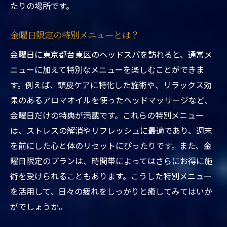
たりの場所です。
しを手に入れよう
週末の前に心と体をリセットする理由
金曜日限定の特別メニューとは？
東京都台東区の駅近くで癒しを求める
金曜日に東京都台東区のヘッドスパを訪れると、通常メ
金曜日に訪れるべきヘッドスパのポイント
ニューに加えて特別なメニューを楽しむことができま
効率的に癒しを得るためのスケジュール
す。例えば、頭皮ケアに特化した施術や、リラックス効
リフレッシュに最適な時間帯とは？
果のあるアロマオイルを使ったヘッドマッサージなど、
金曜日だけの特典が満載です。これらの特別メニュー
金曜日に訪れることで得られるベネフィッ
は、ストレスの解消やリフレッシュに最適であり、週末
ト
を前にした心と体のリセットにぴったりです。また、金
東京都台東区駅近くのヘッドスパで金曜日に得
曜日限定のプランは、時間帯によってはさらにお得に施
する方法
術を受けられることもあります。こうした特別メニュー
金曜日限定の割引サービスを活用しよう
を活用して、日々の疲れをしっかりと癒してみてはいか
駅近ヘッドスパの予約のポイント
がでしょうか。
得するための準備べきこと