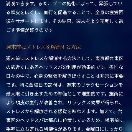
満喫できます。また、プロの施術によって、緊張してい
理由
る頭皮をほぐし、血行を促進することで、全身の疲労回
東京都台東区駅近ヘッドスパで金曜日の特典を
復をサポートします。その結果、週末をより充実して過
活かす方法
ごす準備が整うのです。
特典をフル活用するための事前準備
駅近くのヘッドスパで得られる利便性
週末前にストレスを解消する方法
金曜日の訪問で得られる特別な体験とは？
週末前にストレスを解消する方法として、東京都台東区
週末前のリラクゼーションのススメ
の駅近くにあるヘッドスパの利用が効果的です。多忙な
特典を活かした効果的な利用法
日々の中で、心身の緊張を解きほぐすことは非常に重要
東京都台東区のヘッドスパで特典満載の金
です。特に金曜日の訪問は、週末のリラクゼーションを
曜日を過ごす
最大限に引き出すための準備として理想的です。施術に
より頭皮の血行が改善され、リラックス効果が得られ、
ストレスから解放される感覚を味わえます。加えて、台
東区のヘッドスパは都心に位置しているため、帰宅前に
手軽に立ち寄れる利便性があります。金曜日にしっかり