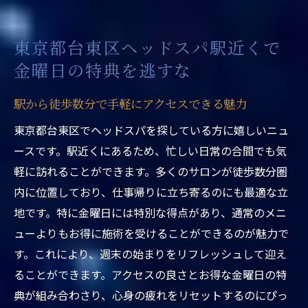
リピーターが語る金曜日の特典の魅力
駅近の利便性が忙しいあなたにピッタリ
東京都台東区ヘッドスパ駅近くで
金曜日の訪問でリフレッシュする理由
金曜日の特典を逃すな
週末前にストレスを解消する方法
駅近くのヘッドスパで金曜日限定の贅沢リフレ
駅から徒歩数分で手軽にアクセスできる魅力
ッシュ体験
東京都台東区でヘッドスパを探している方に嬉しいニュ
金曜日だけのスペシャルコースを体験しよ
ースです。駅近くにあるため、忙しい日常の合間でも気
う
軽に訪れることができます。多くのサロンが徒歩数分圏
贅沢なリフレッシュを求めるならここ
内に位置しており、仕事帰りに立ち寄るのにも最適な立
駅近ヘッドスパが提供する極上の癒し
地です。特に金曜日には特別な得点があり、通常のメニ
ューよりもお得に施術を受けることができるのが魅力で
特典を利用してお得に体験
す。これにより、週末の始まりをリフレッシュして迎え
日常の疲れを癒やす特別サービス
ることができます。アクセスの良さとお得な金曜日の特
金曜日限定の特典内容をチェック
典が組み合わさり、心身の疲れをリセットするのにぴっ
忙しい週末に向けて東京都台東区で金曜日の癒