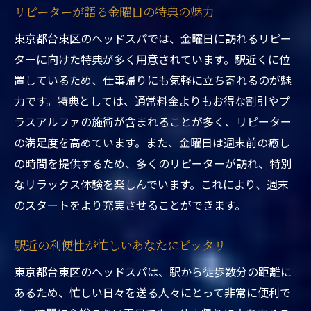
特別な体験を最大限に活かす方法
リピーターが語る金曜日の特典の魅力
駅近の利便性をフル活用
東京都台東区のヘッドスパでは、金曜日に訪れるリピー
金曜日の特典で癒しを満喫
ターに向けた特典が多く用意されています。駅近くに位
週末の始まりを東京都台東区でヘッドスパ体験
置しているため、仕事帰りにも気軽に立ち寄れるのが魅
でリフレッシュ
力です。特典としては、通常料金よりもお得な割引やプ
ラスアルファの施術が含まれることが多く、リピーター
週末を迎える前の心の準備
の満足度を高めています。また、金曜日は週末前の癒し
東京都台東区の人気ヘッドスパを紹介
の時間を提供するため、多くのリピーターが訪れ、特別
リフレッシュに最適な金曜日の過ごし方
なリラックス体験を楽しんでいます。これにより、週末
駅近くのスパで週末を迎えるメリット
のスタートをより充実させることができます。
金曜日に訪れることで得られるパワー
週末を充実させるためのスパ選び
駅近の利便性が忙しいあなたにピッタリ
東京都台東区のヘッドスパで金曜日の特別割引
東京都台東区のヘッドスパは、駅から徒歩数分の距離に
を活用しよう
あるため、忙しい日々を送る人々にとって非常に便利で
金曜日の割引を活用するベストタイミング