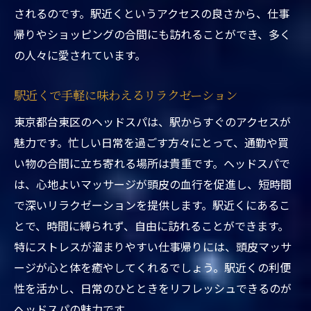
利用者の声からわかる満足度の高さ
されるのです。駅近くというアクセスの良さから、仕事
帰りやショッピングの合間にも訪れることができ、多く
一度体験すればやみつきになる理由
の人々に愛されています。
駅近ヘッドスパで実現する東京都台東区の極上
リラックス体験
駅近くで手軽に味わえるリラクゼーション
駅チカの好立地で便利にリラックス
東京都台東区のヘッドスパは、駅からすぐのアクセスが
リピーター続出のヘッドスパの秘密
魅力です。忙しい日常を過ごす方々にとって、通勤や買
季節の変わり目におすすめのコース
い物の合間に立ち寄れる場所は貴重です。ヘッドスパで
施術後のリラックス空間でのひととき
は、心地よいマッサージが頭皮の血行を促進し、短時間
東京観光の合間にも立ち寄れる便利さ
で深いリラクゼーションを提供します。駅近くにあるこ
プロのアドバイスでさらに効果的に
とで、時間に縛られず、自由に訪れることができます。
東京都台東区駅近くで究極のヘッドスパを堪能
特にストレスが溜まりやすい仕事帰りには、頭皮マッサ
する方法
ージが心と体を癒やしてくれるでしょう。駅近くの利便
性を活かし、日常のひとときをリフレッシュできるのが
予約前に確認したいポイント
ヘッドスパの魅力です。