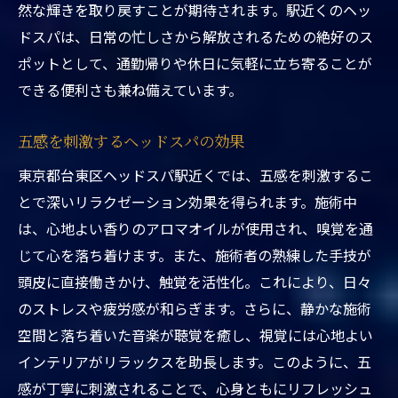
然な輝きを取り戻すことが期待されます。駅近くのヘッ
地よさ
ドスパは、日常の忙しさから解放されるための絶好のス
技術の高いセラピストが行うマッサージ
ポットとして、通勤帰りや休日に気軽に立ち寄ることが
身体の内側から美を引き出す施術
できる便利さも兼ね備えています。
駅近だからこそ味わえるアクセスの良さ
五感を刺激するヘッドスパの効果
施術前に知っておきたい基礎知識
施術後のリラックスを持続させるコツ
東京都台東区ヘッドスパ駅近くでは、五感を刺激するこ
とで深いリラクゼーション効果を得られます。施術中
特別な日のための贅沢プラン
は、心地よい香りのアロマオイルが使用され、嗅覚を通
日常を忘れる東京都台東区ヘッドスパ駅近くの
じて心を落ち着けます。また、施術者の熟練した手技が
贅沢なひととき
頭皮に直接働きかけ、触覚を活性化。これにより、日々
忙しい現代人が求めるリフレッシュの場
のストレスや疲労感が和らぎます。さらに、静かな施術
ヘッドスパで体感する非日常の空間
空間と落ち着いた音楽が聴覚を癒し、視覚には心地よい
施術前に試したいリラックス準備法
インテリアがリラックスを助長します。このように、五
特別な贈り物に最適なギフトカード
感が丁寧に刺激されることで、心身ともにリフレッシュ