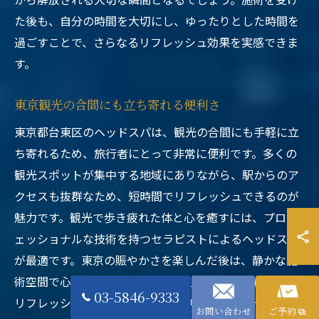
た後も、自分の時間を大切にし、ゆったりとした時間を
過ごすことで、さらなるリフレッシュ効果を実感できま
す。
東京観光の合間にも立ち寄れる便利さ
東京都台東区のヘッドスパは、観光の合間にも手軽に立
ち寄れるため、旅行者にとって非常に便利です。多くの
観光スポットが集中する地域にありながら、駅からのア
クセスも抜群なため、短時間でリフレッシュできるのが
魅力です。観光で歩き疲れた体と心を癒すには、プロフ
ェッショナルな技術を持つセラピストによるヘッドスパ
が最適です。東京の賑やかさを楽しんだ後は、静かな施
術空間で心地よいひとときを過ごし、次の観光に備えて
03-5846-9333
リフレッシュしましょう。その便利さとリラクゼーショ
お問い合わせ
ご予約