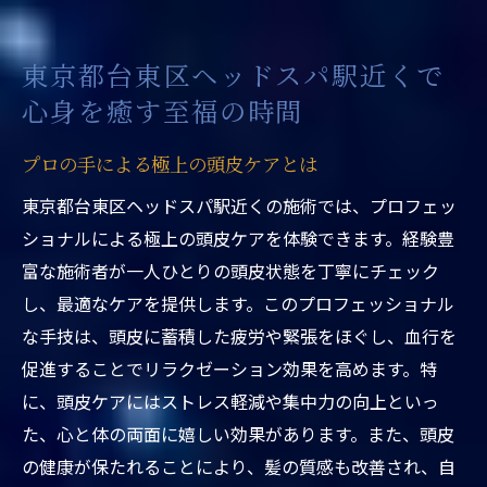
季節ごとのおすすめアロマオイル紹介
ヘッドスパで得られる心と体のリフレッシ
東京都台東区ヘッドスパ駅近くで
ュ
心身を癒す至福の時間
施術後のアフターケアで持続する効果
駅近くの台東区ヘッドスパで体験するリラクゼ
プロの手による極上の頭皮ケアとは
ーションの魅力
東京都台東区ヘッドスパ駅近くの施術では、プロフェッ
個室空間でのプライベートな癒し
ショナルによる極上の頭皮ケアを体験できます。経験豊
都会の喧騒を忘れる静寂の時間
富な施術者が一人ひとりの頭皮状態を丁寧にチェック
リラクゼーション効果を高める音楽の選び
し、最適なケアを提供します。このプロフェッショナル
方
な手技は、頭皮に蓄積した疲労や緊張をほぐし、血行を
促進することでリラクゼーション効果を高めます。特
ストレス解消に役立つ施術メニュー
に、頭皮ケアにはストレス軽減や集中力の向上といっ
週末におすすめの施術プラン
た、心と体の両面に嬉しい効果があります。また、頭皮
日常の疲れをアロマで癒す方法
の健康が保たれることにより、髪の質感も改善され、自
台東区駅近くのヘッドスパが提供する究極の心