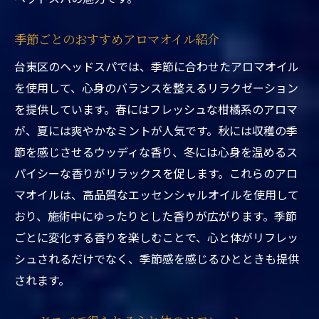
初めての人も安心の施術ガイド
リラックス効果を高めるための準備
季節ごとのおすすめアロマオイル紹介
施術後の過ごし方で効果を持続
台東区のヘッドスパでは、季節に合わせたアロマオイル
台東区の魅力を感じる立地条件
を使用して、心身のバランスを整えるリラクゼーション
口コミで話題の人気店の特徴
を提供しています。春にはフレッシュな柑橘系のアロマ
台東区の駅近ヘッドスパがもたらす癒しの秘密
が、夏には爽やかなミントが人気です。秋には収穫の季
施術の流れと効果の仕組み
節を感じさせるウッディな香り、冬には心身を温めるス
プロが選ぶおすすめのオイル
パイシーな香りがリラックスを促します。これらのアロ
マオイルは、高品質なエッセンシャルオイルを使用して
リラクゼーション効果を高める音楽療法
おり、施術中にゆったりとした香りが広がります。季節
施術後に飲みたいおすすめドリンク
ごとに変化する香りを楽しむことで、心と体がリフレッ
体と心のバランスを整える方法
シュされるだけでなく、季節感を感じるひとときも提供
ヘッドスパで期待できる改善効果
されます。
東京都台東区ヘッドスパ駅近くのアクセスを最
大限に活用する