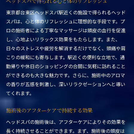
ヘッドスパで得られる心と体のリフレッシュ
駅からすぐのリラクゼーション空間
東京都台東区ヘッドスパ駅近くの施設で得られるヘッド
仕事帰りにぴったりの夜間営業
スパは、心と体のリフレッシュに理想的な手段です。プ
休日の贅沢なひとときの過ごし方
ロの施術者による丁寧なマッサージは頭皮の血行を促進
観光ついでに立ち寄れる便利さ
し、心地よいリラックス効果をもたらします。また、
日々のストレスや疲労を解消するだけでなく、頭痛や肩
駅近だからこそのアクセスメリット
こりの緩和にも寄与します。駅近くの便利な立地で、通
お得なキャンペーン情報を見逃さない
勤帰りや休日のショッピングの合間に気軽に訪れること
ができるのも大きな魅力です。さらに、施術中のアロマ
の香りが五感を刺激し、深いリラクゼーションへと導い
てくれます。
施術後のアフターケアで持続する効果
ヘッドスパの施術後は、アフターケアによりその効果を
長く持続させることができます。まず、施術後の頭皮は