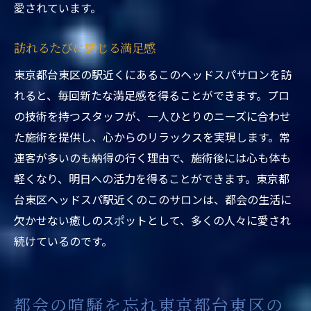
愛されています。
駅近の便利さが魅力の理由
訪れるたびに新たな発見
訪れるたびに感じる満足感
プロの手による本格的なケア
東京都台東区の駅近くにあるこのヘッドスパサロンを訪
心と体のメンテナンスの重要性
れると、毎回新たな満足感を得ることができます。プロ
癒しの時間を提供するサロン
の技術を持つスタッフが、一人ひとりのニーズに合わせ
た施術を提供し、心からのリラックスを実現します。常
連客が多いのも納得の行く理由で、施術後には心も体も
軽くなり、明日への活力を得ることができます。東京都
台東区ヘッドスパ駅近くのこのサロンは、都会の生活に
欠かせない癒しのスポットとして、多くの人々に愛され
続けているのです。
都会の喧騒を忘れ東京都台東区の