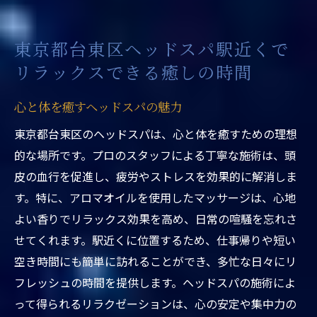
リラックス効果を高める環境づくり
都会の喧騒を忘れる静かなひととき
東京都台東区ヘッドスパ駅近くで
訪れるたびに感じる満足感
リラックスできる癒しの時間
都会の喧騒を忘れ東京都台東区の駅近ヘッドス
パで贅沢気分を体験
心と体を癒すヘッドスパの魅力
贅沢なひとときを過ごす秘訣
東京都台東区のヘッドスパは、心と体を癒すための理想
特別な日のための特別な時間
的な場所です。プロのスタッフによる丁寧な施術は、頭
駅近の利便性と上質な空間
皮の血行を促進し、疲労やストレスを効果的に解消しま
す。特に、アロマオイルを使用したマッサージは、心地
癒しの音楽と香りの演出
よい香りでリラックス効果を高め、日常の喧騒を忘れさ
日常の疲れをリセットする施術
せてくれます。駅近くに位置するため、仕事帰りや短い
心地よいリズムで深いリラックス
空き時間にも簡単に訪れることができ、多忙な日々にリ
東京都台東区ヘッドスパ駅近くで求める心と体
フレッシュの時間を提供します。ヘッドスパの施術によ
へのご褒美
って得られるリラクゼーションは、心の安定や集中力の