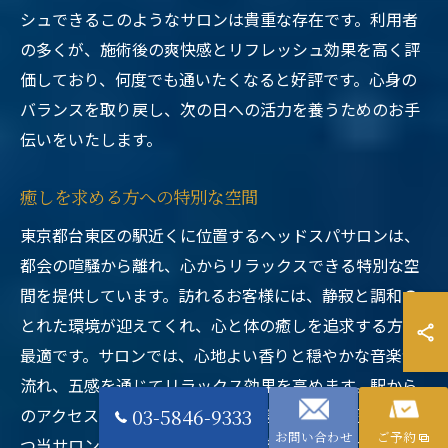
シュできるこのようなサロンは貴重な存在です。利用者
の多くが、施術後の爽快感とリフレッシュ効果を高く評
価しており、何度でも通いたくなると好評です。心身の
バランスを取り戻し、次の日への活力を養うためのお手
伝いをいたします。
癒しを求める方への特別な空間
東京都台東区の駅近くに位置するヘッドスパサロンは、
都会の喧騒から離れ、心からリラックスできる特別な空
間を提供しています。訪れるお客様には、静寂と調和の
とれた環境が迎えてくれ、心と体の癒しを追求する方に
最適です。サロンでは、心地よい香りと穏やかな音楽が
流れ、五感を通じてリラックス効果を高めます。駅から
のアクセスが便利でありながら、隠れ家的な雰囲気を持
03-5846-9333
お問い合わせ
ご予約
つ当サロンは、忙しい日常から一歩離れて自分だけの時