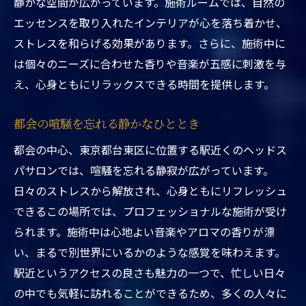
静かな空間が広がっています。施術ルームでは、自然の
プロの技術で安心のリラックス
エッセンスを取り入れたインテリアが心を落ち着かせ、
日常のストレスを解消するサロン
ストレスを和らげる効果があります。さらに、施術中に
何度も訪れたくなる魅力的な場所
は個々のニーズに合わせた香りや音楽が五感に刺激を与
東京都台東区ヘッドスパ駅近くで叶える日常か
え、心身ともにリラックスできる時間を提供します。
らのリトリート
日常の中の非日常体験
都会の喧騒を忘れる静かなひととき
駅近で手軽に行ける癒しの場
都会の中心、東京都台東区に位置する駅近くのヘッドス
都会のオアシスで心のリフレッシュ
パサロンでは、喧騒を忘れる静寂が広がっています。
個別対応の施術で満足度アップ
日々のストレスから解放され、心身ともにリフレッシュ
できるこの場所では、プロフェッショナルな施術が受け
リピーターが多い理由を探る
られます。施術中は心地よい音楽やアロマの香りが漂
心身共にリフレッシュできる時間
い、まるで別世界にいるかのような感覚を味わえます。
訪れるたびに心が安らぐ東京都台東区の駅近ヘ
駅近というアクセスの良さも魅力の一つで、忙しい日々
ッドスパ
の中でも気軽に訪れることができるため、多くの人々に
安らぎを与える心地よい空間