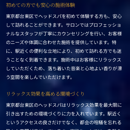
初めての方でも安心の施術体験
東京都台東区の駅近サロンで感じる贅沢なリラ
ックスタイム
東京都台東区でヘッドスパを初めて体験する方も、安心
して訪れることができます。サロンではプロフェッショ
駅からすぐのアクセス良好なサロン
ナルなスタッフが丁寧にカウンセリングを行い、お客様
贅沢で快適な空間づくり
のニーズや体調に合わせた施術を提供しています。特
五感を刺激するリラクゼーション
に、駅近くの便利な立地により、初めて訪れる方でも迷
心地よく流れる時間を演出
うことなく到着できます。施術中はお客様にリラックス
プロの施術で至福の時間
していただくため、落ち着いた音楽と心地よい香りが漂
訪れるたびに心癒される場所
う空間を楽しんでいただけます。
駅近の便利さと癒しを兼ね備えた東京都台東区
リラックス効果を高める環境づくり
のヘッドスパ
駅から徒歩すぐの好立地
東京都台東区のヘッドスパはリラックス効果を最大限に
忙しい日常にぴったりのリフレッシュ
引き出すための環境づくりに力を入れています。駅近く
というアクセスの良さだけでなく、都会の喧騒を忘れる
癒しを求める方への特別な空間