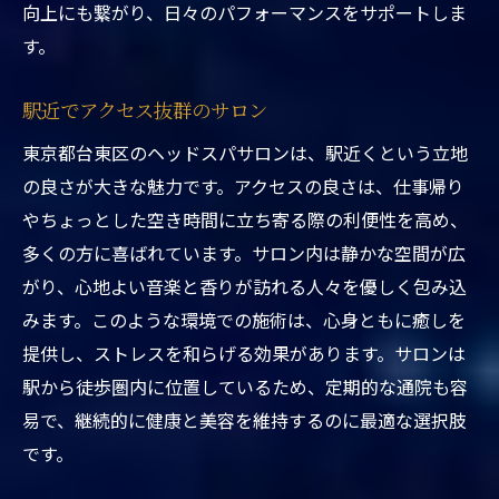
自分自身への最高のプレゼント
向上にも繋がり、日々のパフォーマンスをサポートしま
プロの技術で深い癒しを
す。
駅近で通いやすい立地
駅近でアクセス抜群のサロン
心と体のバランスを整える施術
リラックスできる落ち着いた空間
東京都台東区のヘッドスパサロンは、駅近くという立地
の良さが大きな魅力です。アクセスの良さは、仕事帰り
一度体験したらリピート必至
やちょっとした空き時間に立ち寄る際の利便性を高め、
プロフェッショナルな施術が魅力の東京都台東
多くの方に喜ばれています。サロン内は静かな空間が広
区駅近ヘッドスパ
がり、心地よい音楽と香りが訪れる人々を優しく包み込
経験豊富なスタッフによる施術
みます。このような環境での施術は、心身ともに癒しを
お客様のニーズに応じたプラン
提供し、ストレスを和らげる効果があります。サロンは
駅近の便利さと高い技術力
駅から徒歩圏内に位置しているため、定期的な通院も容
安心して任せられるプロのケア
易で、継続的に健康と美容を維持するのに最適な選択肢
心地よさを追求したサービス
です。
技術と知識で提供する癒しの時間