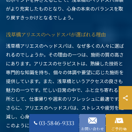
がより充実したものとなり、心身の本来のバランスを取
り戻すきっかけとなるでしょう。
浅草橋アリエスのヘッドスパが選ばれる理由
浅草橋アリエスのヘッドスパは、なぜ多くの人々に選ば
れるのでしょうか。その理由の一つは、施術の質の高さ
にあります。アリエスのセラピストは、熟練した技術と
専門的な知識を持ち、個々の体調や要望に応じた施術を
提供しています。また、浅草橋というアクセスの良さも
魅力の一つです。忙しい日常の中で、ふと立ち寄れる場
所として、仕事帰りや週末のリフレッシュに最適です。
さらに、アリエスのヘッドスパは、ストレスや疲労を軽
減し、心身の調和を整える効果があるとされています。
03-5846-9333
このように、心身のケアをしながら、リラクゼーション
お問い合わせ
ご予約