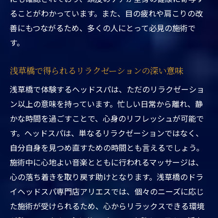
に迫る
ることがわかっています。また、目の疲れや肩こりの改
善にもつながるため、多くの人にとって必見の施術で
浅草橋ヘッドスパのリフレッシュ効果の源
す。
日常のストレスを和らげる施術の秘密
浅草橋でのヘッドスパがもたらす心身の変
浅草橋で得られるリラクゼーションの深い意味
化
浅草橋で体験するヘッドスパは、ただのリラクゼーショ
リフレッシュ効果を高めるための施術ポイ
ン以上の意味を持っています。忙しい日常から離れ、静
ント
かな時間を過ごすことで、心身のリフレッシュが可能で
浅草橋アリエスのヘッドスパが選ばれる理
す。ヘッドスパは、単なるリラクゼーションではなく、
由
自分自身を見つめ直すための時間とも言えるでしょう。
心と体をリフレッシュするための施術の選
施術中に心地よい音楽とともに行われるマッサージは、
び方
心の落ち着きを取り戻す助けとなります。浅草橋のドラ
究極のリラクゼーション！浅草橋で受けるヘッ
イヘッドスパ専門店アリエスでは、個々のニーズに応じ
ドスパの魅力
た施術が受けられるため、心からリラックスできる環境