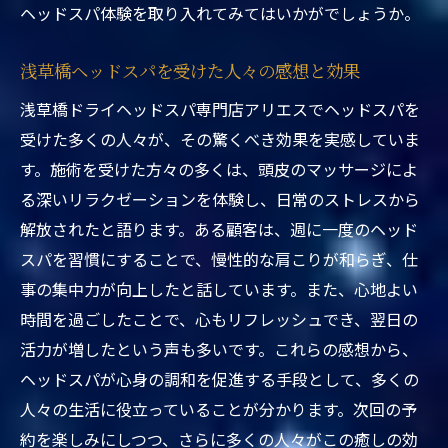
心の平穏をもたらすヘッドスパの魅力
ヘッドスパ体験を取り入れてみてはいかがでしょうか。
静かな環境での施術がもたらす効能
浅草橋ヘッドスパを受けた人々の感想と効果
浅草橋ヘッドスパの癒し効果を実感する方
浅草橋ドライヘッドスパ専門店アリエスでヘッドスパを
法
受けた多くの人々が、その驚くべき効果を実感していま
ヘッドスパで新たな活力を得る！浅草橋での体
す。施術を受けた方々の多くは、頭皮のマッサージによ
験を紹介
る深いリラクゼーションを体験し、日常のストレスから
浅草橋ヘッドスパで活力を取り戻す方法
解放されたと語ります。ある顧客は、週に一度のヘッド
新しい自分を発見するための施術の秘密
スパを習慣にすることで、慢性的な肩こりが和らぎ、仕
活力を得るために最適なヘッドスパの選び
事の集中力が向上したと話しています。また、心地よい
方
時間を過ごしたことで、心もリフレッシュでき、翌日の
浅草橋でヘッドスパを受けた人々の体験談
活力が増したという声も多いです。これらの感想から、
心身に活力を与える施術のプロセス
ヘッドスパが心身の調和を促進する手段として、多くの
新たなエネルギーを得るための効果的なア
人々の生活に役立っていることが分かります。次回の予
プローチ
約を楽しみにしつつ、さらに多くの人々がこの癒しの効