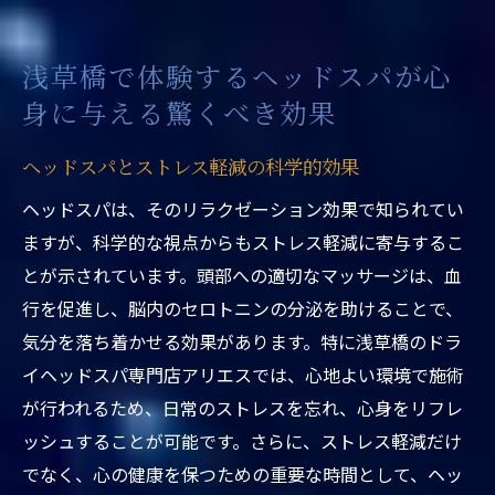
ズム
浅草橋で得られるリラクゼーションの深い
浅草橋で体験するヘッドスパが心
意味
身に与える驚くべき効果
健康維持に貢献するヘッドスパの役割
浅草橋ヘッドスパを受けた人々の感想と効
ヘッドスパとストレス軽減の科学的効果
果
ヘッドスパは、そのリラクゼーション効果で知られてい
日常の喧騒を忘れる瞬間ヘッドスパで得られる
ますが、科学的な視点からもストレス軽減に寄与するこ
究極の癒し
とが示されています。頭部への適切なマッサージは、血
浅草橋の静かな空間で心を解放
行を促進し、脳内のセロトニンの分泌を助けることで、
究極の癒しを求める人々のためのヘッドス
気分を落ち着かせる効果があります。特に浅草橋のドラ
パ
イヘッドスパ専門店アリエスでは、心地よい環境で施術
日常生活から離れるためのヘッドスパの利
が行われるため、日常のストレスを忘れ、心身をリフレ
用法
ッシュすることが可能です。さらに、ストレス軽減だけ
でなく、心の健康を保つための重要な時間として、ヘッ
癒しの時間を提供する浅草橋の特別な施術