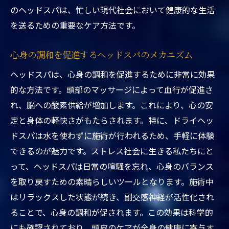
のヘッドスパは、忙しい現代社会において健康的な生活
浅草橋で人気のヘッドスパ体験がもたらすリフ
を送るための重要なケア方法です。
レッシュ効果
心と体をリセットするヘッドスパの力
心身の調和を促進するヘッドスパのメカニズム
浅草橋でのヘッドスパがもたらす新しい自
ヘッドスパは、心身の調和を促進するために非常に効果
分
的な方法です。頭部のマッサージによって血行が促進さ
リフレッシュに効果的な浅草橋ヘッドスパ
れ、脳への酸素供給が増加します。これにより、心の安
の技法
定と身体の軽快さがもたらされます。特に、ドライヘッ
浅草橋の人気店が提供するリフレッシュの
ドスパは水を使わずに施術が行われるため、手軽に体験
理由
できるのが魅力です。ストレス社会に生きる私たちにと
気持ちを一新するために選ばれるヘッドス
って、ヘッドスパは日常の喧騒を忘れ、心身のバランス
パ
を取り戻すための素晴らしいツールとなります。施術中
浅草橋のヘッドスパで日々の疲れをリセッ
はリラックスした状態が続き、副交感神経が活性化され
ト
ることで、心身の調和が促されます。この効果は科学的
心と体をリフレッシュ浅草橋ヘッドスパの秘訣
にも確認されており、頭皮のケアが全身の健康に寄与す