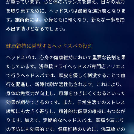
浅草橋のヘッドスパが提供する極上のリラ
が整っています。心と体のバランスを整え、日々の活力
クゼーション
を取り戻すために、ヘッドスパは最適な選択肢となりま
リラクゼーションを追求する人のための施
す。施術後には、心身ともに軽くなり、新たな一歩を踏
術内容
み出す助けとなるでしょう。
浅草橋でのリラクゼーション体験の紹介
健康維持に貢献するヘッドスパの役割
心と体の緊張を解きほぐす究極の施術
ヘッドスパは、心身の健康維持において重要な役割を果
浅草橋ヘッドスパのリラクゼーション効果
たしています。浅草橋ドライヘッドスパ専門店アリエス
を体験
で行うヘッドスパでは、頭皮を優しく刺激することで血
リラクゼーションを求める人々の声
行を促進し、新陳代謝が活性化されます。これにより、
浅草橋の静かな空間で体験するヘッドスパの癒
身体の免疫力が向上し、風邪をひきにくくなるといった
し効果
効果が期待できるのです。また、日常生活でのストレス
心を落ち着かせる浅草橋の静かな環境
緩和にも大きく寄与し、精神的な健康の維持にもつなが
癒しの空間で心身を整えるための施術
ります。加えて、定期的なヘッドスパは、頭痛や肩こり
浅草橋で得られる癒し効果の理由
の予防にも効果的です。健康維持のために、浅草橋での