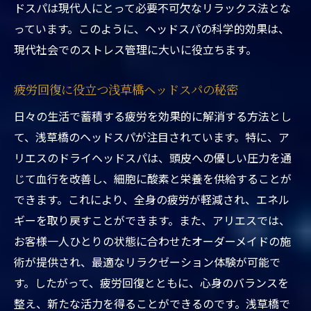
ドスパは現代人にとって必要不可欠なリラックス法とな
心の安らぎをもたらすヘッドスパ体験
っています。このように、ヘッドスパの科学的効果は、
浅草橋でのヘッドスパがもたらす心の平穏
現代社会でのストレス管理に大いに役立ちます。
ヘッドスパでストレス解消！浅草橋アリエスの
特別な施術とは
疲労回復に役立つ浅草橋ヘッドスパの秘密
特別な技術で実現するアリエスのヘッドス
日々の生活で蓄積する疲労を効果的に解消する方法とし
パ
て、浅草橋のヘッドスパが注目されています。特に、ア
ストレス解消に特化した浅草橋の施術プロ
リエスのドライヘッドスパは、頭皮への優しい圧力を通
セス
じて血行を改善し、細胞に酸素と栄養を供給することが
心身に働きかけるアリエスの独自技術
できます。これにより、全身の疲労が軽減され、エネル
浅草橋で受ける特別施術の効果と体験談
ギーを取り戻すことができます。また、アリエスでは、
ストレス社会で求められるヘッドスパの新
お客様一人ひとりの状態に合わせたオーダーメイドの施
しい形
術が提供され、最適なリラクゼーション体験が可能で
す。したがって、疲労回復とともに、心身のバランスを
浅草橋アリエスが提供する心地よい施術の
整え、新たな活力を得ることができるのです。浅草橋で
魅力