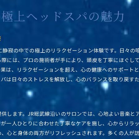
施術中の音楽選びが持つ重要性
る極上ヘッドスパの魅力
心地よい音楽と施術が作り出す特別な空間
音楽と施術がもたらす心への影響
験
ヘッドスパ体験を豊かにする音楽の選び方
さに静寂の中での極上のリラクゼーション体験です。日々の
プロが選ぶ心地よい音楽の魅力
る際には、プロの施術者が手により、頭皮を丁寧にほぐし
JR総武線で見つける究極のリラクゼーションヘッドスパ
効果は、リラクゼーションを超え、心の健康へのサポート
沿線のサロンを巡る贅沢な時間
スパは日々のストレスを解放し、心のバランスを取り戻す
究極のリラクゼーションを提供するサロンの特徴
施術後のリフレッシュ効果を実感する方法
リラクゼーション効果を高めるためのサロン選び
提供します。JR総武線沿いのサロンでは、心地よい音楽と
ヘッドスパで心身を整えるための秘訣
者が一人ひとりに合わせた丁寧なケアを施し、心からリラ
JR総武線沿いで訪れるべきサロンの紹介
め、心と身体の両方がリフレッシュされます。多くの人が