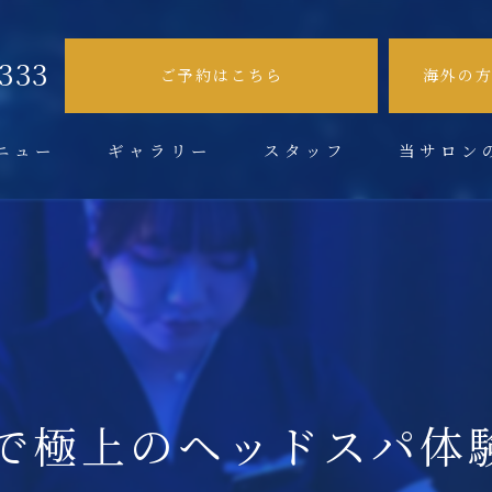
9333
ご予約はこちら
海外の
ニュー
ギャラリー
スタッフ
当サロン
不眠症
肩こり
頭痛
眼精疲労
いで極上のヘッドスパ体
ドライヘッド