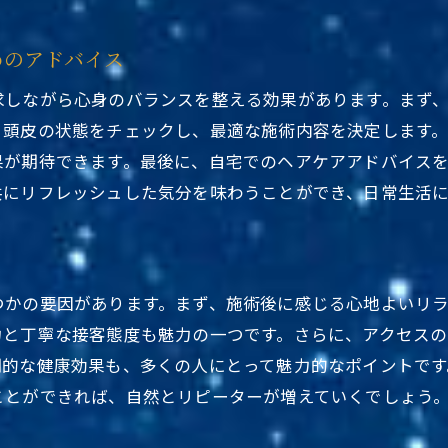
現代のストレス社会におけるヘッドスパの重要性
めのアドバイス
心の健康を促進するためのヘッドスパの利用法
施術によるリラクゼーションがもたらす心の変化
求しながら心身のバランスを整える効果があります。まず
、頭皮の状態をチェックし、最適な施術内容を決定します
ヘッドスパが日常生活に及ぼすポジティブな影響
果が期待できます。最後に、自宅でのヘアケアアドバイス
極上の安らぎを提供するヘッドスパの魅力を探る
共にリフレッシュした気分を味わうことができ、日常生活
施術を通じて体験する極上の癒し
ヘッドスパが提供するリラクゼーションの深さ
安らぎを感じる施術の秘訣
つかの要因があります。まず、施術後に感じる心地よいリ
特別な時間を過ごすためのサロン選びのポイント
力と丁寧な接客態度も魅力の一つです。さらに、アクセス
リピーターが絶えない理由とは
期的な健康効果も、多くの人にとって魅力的なポイントで
ヘッドスパの魅力を最大限に引き出す方法
ことができれば、自然とリピーターが増えていくでしょう
心地よい音楽と施術で別世界を味わえるヘッドスパ
音楽がもたらすリラックス効果