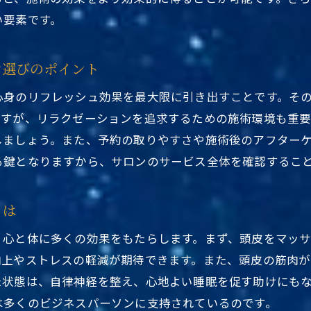
個別対応で自分に合った施術を受ける方法
い要素です。
施術後のリフレッシュ感を最大限に引き出す方法
ヘッドスパサロンでのプロの選び方
ン選びのポイント
ヘッドスパがビジネスパーソンに与えるリラクゼーション
心身のリフレッシュ効果を最大限に引き出すことです。そ
忙しいビジネスマンに最適なリフレッシュ手段
ですが、リラクゼーションを追求するための施術環境も重
ヘッドスパが仕事効率を上げる理由
しましょう。また、予約の取りやすさや施術後のアフター
ビジネスパーソンに必要なストレスケア
る鍵となりますから、サロンのサービス全体を確認するこ
施術前後で感じるリラックス効果の違い
ヘッドスパを活用したメンタルヘルスの改善
とは
仕事帰りに立ち寄れるサロンの紹介
、心と体に多くの効果をもたらします。まず、頭皮をマッ
JR総武線沿いでのヘッドスパが心の健康を支える理由
向上やストレスの軽減が期待できます。また、頭皮の筋肉
心身の健康を維持するためのヘッドスパの役割
た状態は、自律神経を整え、心地よい睡眠を促す助けにも
は多くのビジネスパーソンに支持されているのです。
感情の安定を促す施術のメリット