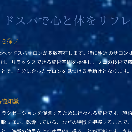
施術の流れとその効果を最大化するためのアドバイス
リピーターになる理由は何か？
ッドスパで心と体をリフ
都会の喧騒を離れる極上ヘッドスパの魅力
静寂の中で味わうリラクゼーション体験
ンを探す
ヘッドスパが提供する非日常の空間
たヘッドスパサロンが多数存在します。特に駅近のサロン
心地よい香りと音楽でリラックスする方法
では、リラックスできる施術空間を提供し、プロの技術で
都会のストレスを解放するヘッドスパの効果
ことで、自分に合ったサロンを見つける手助けとなります
リラックスとリフレッシュを同時に叶えるヘッドスパ
訪れる価値がある理由とは
プロの施術でストレスを解消するJR総武線のヘッドスパ体
基礎知識
経験豊富なプロが提供するサービスの特徴
リラクゼーションを促進するために行われる施術です。施
ストレスを効果的に軽減する施術テクニック
。脂っぽい、乾燥している、などの特徴を把握することで
心身のバランスを整えるための施術内容
ると、施術の効果をより効果的に得ることが可能です。さ