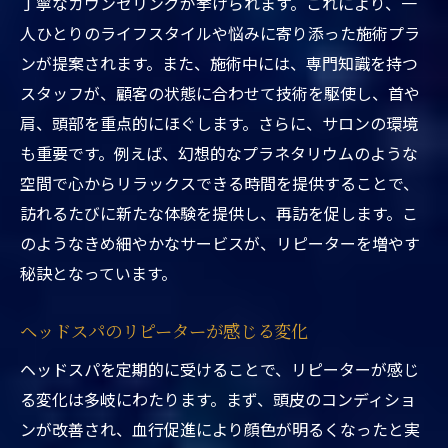
丁寧なカウンセリングが挙げられます。これにより、一
日常生活の疲れを癒すヘッドスパの実践方法
人ひとりのライフスタイルや悩みに寄り添った施術プラ
毎日の元気を取り戻すためのケア
ンが提案されます。また、施術中には、専門知識を持つ
日常疲労を解消する具体的な施術
スタッフが、顧客の状態に合わせて技術を駆使し、首や
肩、頭部を重点的にほぐします。さらに、サロンの環境
ホームケアとサロンケアの違い
も重要です。例えば、幻想的なプラネタリウムのような
ヘッドスパで得るリフレッシュ効果
空間で心からリラックスできる時間を提供することで、
疲れを癒すための毎週の習慣
訪れるたびに新たな体験を提供し、再訪を促します。こ
自己ケアとプロフェッショナルケアの組み
のようなきめ細やかなサービスが、リピーターを増やす
合わせ
秘訣となっています。
ヘッドスパで心身のバランスを整えるメリット
健やかな生活を送るための秘訣
ヘッドスパのリピーターが感じる変化
心と体の調和を保つ施術方法
ヘッドスパを定期的に受けることで、リピーターが感じ
バランスを整えるための定期ケア
る変化は多岐にわたります。まず、頭皮のコンディショ
心身の健康を支えるヘッドスパの力
ンが改善され、血行促進により顔色が明るくなったと実