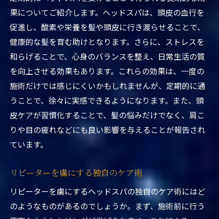
頭皮ケアがもたらす美容効果
果についてご紹介します。ヘッドスパは、頭皮の血行を
血流改善による心身のリフレッシュ
促進し、酸素や栄養を髪や頭皮に行き渡らせることで、
健康的な頭皮の育成方法
健康的な髪を育む助けとなります。さらに、ストレスを
血行を良くするためのマッサージテクニッ
和らげることで、心身のバランスを整え、日常生活の質
ク
を向上させる効果もあります。これらの効果は、一度の
循環を促し心身を活性化する方法
施術だけでは感じにくいかもしれませんが、定期的に通
ヘッドスパが現代人にとっての救世主である理
うことで、徐々に実感できるようになります。また、頭
由
皮ケアが習慣化することで、髪の悩みだけでなく、肩こ
りや目の疲れなどにも良い影響を与えることが報告され
忙しい現代人に必要な癒しの時間
ています。
ヘッドスパが提供する心の安定感
日常の疲れを癒す絶好の機会
リピーターを虜にする独自のケア術
心と体のバランスを保つために
リピーターを虜にするヘッドスパの独自のケア術にはど
ストレス社会での必須ケア
のようなものがあるのでしょうか。まず、施術前に行う
健康と美容を両立させるヘッドスパ