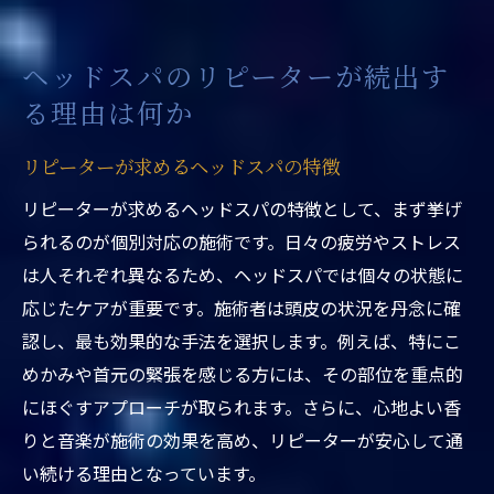
ヘッドスパのリピーターが感じる変化
なぜヘッドスパは継続されるのか
ヘッドスパのリピーターが続出す
リラクゼーション効果が高いヘッドスパの魅力
る理由は何か
心地よいリラクゼーションの秘密
リピーターが求めるヘッドスパの特徴
頭皮マッサージがもたらす癒し効果
ヘッドスパで心身をリセットする方法
リピーターが求めるヘッドスパの特徴として、まず挙げ
られるのが個別対応の施術です。日々の疲労やストレス
リラックス効果を高める施術テクニック
は人それぞれ異なるため、ヘッドスパでは個々の状態に
ヘッドスパが与える深い安らぎ
応じたケアが重要です。施術者は頭皮の状況を丹念に確
リラクゼーションを求める理由とは
認し、最も効果的な手法を選択します。例えば、特にこ
ストレス解消に最適なヘッドスパの施術方法
めかみや首元の緊張を感じる方には、その部位を重点的
ストレス軽減を促すヘッドスパの手法
にほぐすアプローチが取られます。さらに、心地よい香
心身の緊張をほぐすマッサージテクニック
りと音楽が施術の効果を高め、リピーターが安心して通
ストレスに効く頭皮ケアのポイント
い続ける理由となっています。