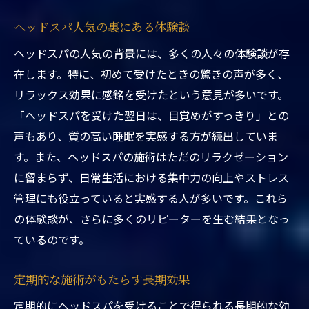
施術で得られる心の開放感
ヘッドスパ人気の裏にある体験談
ストレスフリーな日常を手に入れるために
ヘッドスパの人気の背景には、多くの人々の体験談が存
現代社会とストレス解消の重要性
在します。特に、初めて受けたときの驚きの声が多く、
心地よい眠りを誘うヘッドスパの効果
リラックス効果に感銘を受けたという意見が多いです。
ヘッドスパがもたらす安眠効果
「ヘッドスパを受けた翌日は、目覚めがすっきり」との
質の高い眠りを実現する施術
声もあり、質の高い睡眠を実感する方が続出していま
快眠のための頭皮ケア方法
す。また、ヘッドスパの施術はただのリラクゼーション
睡眠の質を向上させる理由
に留まらず、日常生活における集中力の向上やストレス
リラックスして眠りに入るためのヘッドス
管理にも役立っていると実感する人が多いです。これら
パ
の体験談が、さらに多くのリピーターを生む結果となっ
ているのです。
疲れを取るための効果的な施術
頭皮の血行を促進するヘッドスパの秘密
定期的な施術がもたらす長期効果
血行促進による健康効果
定期的にヘッドスパを受けることで得られる長期的な効