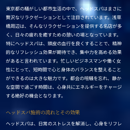
利点
東京都の騒がしい都市生活の中で、ヘッドスパはまさに
浅草橋で体験できる最新ヘッドスパのトレ
贅沢なリラクゼーションとして注目されています。浅草
ンド
橋周辺は、そんなリラクゼーションを提供する名店が多
ヘッドスパが現代のライフスタイルに与え
く、日々の疲れを癒すための憩いの場となっています。
る影響
特にヘッドスパは、頭皮の血行を良くすることで、精神
東京都内でヘッドスパ体験を通じて得られ
的なリフレッシュ効果が期待でき、集中力を高める効果
る癒し
があると言われています。忙しいビジネスマンや働く女
性にとって、短時間で心と身体のバランスを整えること
ができるのは大きな魅力です。都会の喧騒を忘れ、静か
な空間で過ごす時間は、心身共にエネルギーをチャージ
する絶好の機会となります。
ヘッドスパ施術の流れとその効果
ヘッドスパは、日常のストレスを解消し、心身をリフレ