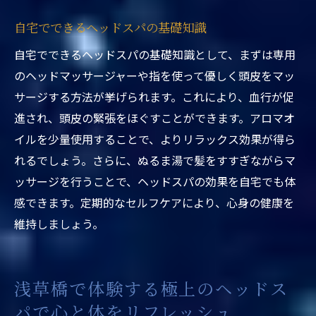
施術後の体感—ヘッドスパの効果を実感す
る
自宅でできるヘッドスパの基礎知識
浅草橋でのヘッドスパ体験が生活に与える
自宅でできるヘッドスパの基礎知識として、まずは専用
影響
のヘッドマッサージャーや指を使って優しく頭皮をマッ
心身の変化をもたらすヘッドスパの秘密
サージする方法が挙げられます。これにより、血行が促
ヘッドスパで得られるリラクゼーションの
進され、頭皮の緊張をほぐすことができます。アロマオ
プロセス
イルを少量使用することで、よりリラックス効果が得ら
れるでしょう。さらに、ぬるま湯で髪をすすぎながらマ
浅草橋のヘッドスパで体験する心身の軽や
ッサージを行うことで、ヘッドスパの効果を自宅でも体
かさ
感できます。定期的なセルフケアにより、心身の健康を
東京都内で忙しい毎日を送る方におすすめのヘ
維持しましょう。
ッドスパ体験
忙しい社会人にこそヘッドスパを勧める理
由
浅草橋で体験する極上のヘッドス
東京都内で選ぶべきヘッドスパのポイント
パで心と体をリフレッシュ