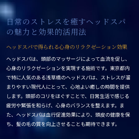
浅草橋でのヘッドスパ体験—日常生活への
メリット
日常のストレスを癒すヘッドスパ
ヘッドスパと他のリラクゼーション施術の
の魅力と効果的活用法
違い
ヘッドスパがストレス解消に役立つ理由
ヘッドスパで得られる心身のリラクゼーション効果
自宅でできるヘッドスパの基礎知識
ヘッドスパは、頭部のマッサージによって血流を促し、
浅草橋で体験する極上のヘッドスパで心と体を
心身のリラクゼーションを実現する施術です。東京都内
リフレッシュ
で特に人気のある浅草橋のヘッドスパは、ストレスが溜
浅草橋でおすすめのヘッドスパ店舗紹介
まりやすい現代人にとって、心地よい癒しの時間を提供
都市の中で味わうリラクゼーションの贅沢
します。頭部のコリをほぐすことで、日常生活で感じる
ヘッドスパ施術の流れとその効果
疲労や緊張を和らげ、心身のバランスを整えます。ま
た、ヘッドスパは血行促進効果により、頭皮の健康を保
心身をリフレッシュするためのヘッドスパ
ち、髪の毛の質を向上させることも期待できます。
の選び方
浅草橋でのヘッドスパ体験の口コミと評判