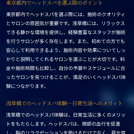
東京都内でヘッドスパを選ぶ際のポイント
ヘッドスパで得られるリフレッシュ効果の
東京都内でヘッドスパを選ぶ際には、施術のクオリティ
体感談
とサロンの雰囲気が重要です。浅草橋には、リラックス
ヘッドスパで得られる驚きの効果と浅草橋での
できる静かな環境を提供し、経験豊富なスタッフが施術
おすすめスポット
を行うサロンが多く存在します。また、初めての方でも
ヘッドスパの長期的なメリットとは
安心して利用できるよう、施術内容や効果についてしっ
浅草橋でのヘッドスパ体験者の声
かりと説明してくれるサロンを選ぶことが大切です。料
ストレス解消に最適なヘッドスパの技術
金や施術時間も比較し、自分の予算やスケジュールに合
東京都内で話題のヘッドスパスポットを訪
ったサロンを見つけることが、満足のいくヘッドスパ体
れる際のコツ
験につながります。
心地よいひと時を叶えるヘッドスパの秘密
浅草橋でのヘッドスパ体験—日常生活へのメリット
ヘッドスパの効果を最大限に引き出すため
のポイント
浅草橋でのヘッドスパ体験は、日常生活に多くのメリッ
トをもたらします。ヘッドスパは、頭部の血行を促進
東京都内で話題のヘッドスパ体験—浅草橋で心
し、脳のリラクゼーションを助けるだけでなく、肩や首
身のバランスを整える