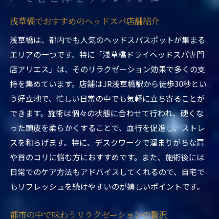
浅草橋でのヘッドスパがストレス解消に最
適な理由
浅草橋でおすすめのヘッドスパ店舗紹介
ヘッドスパがもたらす仕事の効率化効果
浅草橋は、都内でも人気のヘッドスパスポットが集まる
心身のリフレッシュで快適な日常を取り戻
エリアの一つです。特に「浅草橋ドライヘッドスパ専門
す方法
店アリエス」は、そのリラクゼーション効果で多くの支
ヘッドスパで感じる心地よいひと時を活用
持を集めています。店舗はJR浅草橋駅から徒歩30秒とい
する
う好立地で、忙しい日常の中でも気軽に立ち寄ることが
できます。施術は個々の状態に合わせて行われ、硬くな
現代人の悩みを解消するヘッドスパの効果とそ
った頭皮を柔らかくすることで、血行を促進し、ストレ
の魅力
スを和らげます。特に、デスクワークで溜まりがちな肩
現代人が抱えるストレスを解消するヘッド
や首のコリに悩む方におすすめです。また、施術後には
スパの効果
日常でのケア方法もアドバイスしてくれるので、自宅で
ヘッドスパの魅力を引き出す施術とその秘
もリフレッシュを続けやすいのが嬉しいポイントです。
密
心身の健康を促進するためのヘッドスパの
都市の中で味わうリラクゼーションの贅沢