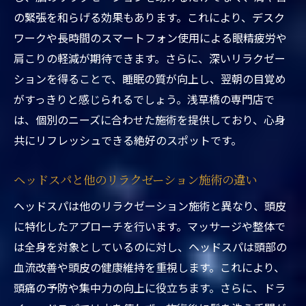
の緊張を和らげる効果もあります。これにより、デスク
都内で人気のヘッドスパ体験を選ぶ理由
ワークや長時間のスマートフォン使用による眼精疲労や
ヘッドスパで心と体のバランスを整える方
肩こりの軽減が期待できます。さらに、深いリラクゼー
法
ションを得ることで、睡眠の質が向上し、翌朝の目覚め
浅草橋でのヘッドスパ体験がもたらす健康
がすっきりと感じられるでしょう。浅草橋の専門店で
効果
は、個別のニーズに合わせた施術を提供しており、心身
忙しい日々にこそヘッドスパを取り入れる
共にリフレッシュできる絶好のスポットです。
べき理由
ヘッドスパで得られるメンタルヘルスの向
ヘッドスパと他のリラクゼーション施術の違い
上
ヘッドスパは他のリラクゼーション施術と異なり、頭皮
浅草橋でのヘッドスパ体験にまつわるエピ
に特化したアプローチを行います。マッサージや整体で
ソード
は全身を対象としているのに対し、ヘッドスパは頭部の
ヘッドスパの効果的なセルフケアで日常生活を
血流改善や頭皮の健康維持を重視します。これにより、
快適にする方法
頭痛の予防や集中力の向上に役立ちます。さらに、ドラ