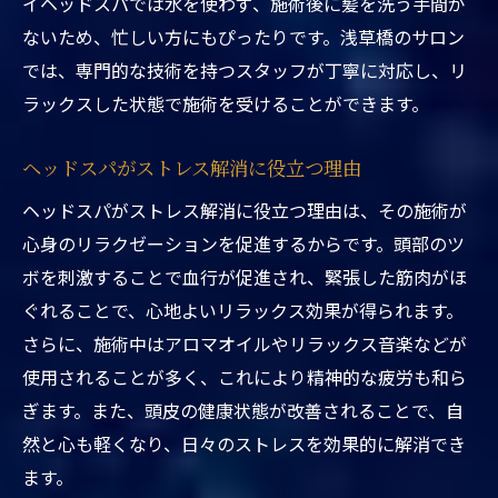
自宅でできるセルフヘッドスパのポイント
イヘッドスパでは水を使わず、施術後に髪を洗う手間が
ないため、忙しい方にもぴったりです。浅草橋のサロン
セルフケアとしてのヘッドスパの基礎知識
では、専門的な技術を持つスタッフが丁寧に対応し、リ
日常生活に取り入れるヘッドスパのメリッ
ラックスした状態で施術を受けることができます。
ト
セルフヘッドスパでリラックスするための
ヘッドスパがストレス解消に役立つ理由
テクニック
ヘッドスパがストレス解消に役立つ理由は、その施術が
東京都内の忙しい生活に役立つセルフケア
心身のリラクゼーションを促進するからです。頭部のツ
法
ボを刺激することで血行が促進され、緊張した筋肉がほ
ヘッドスパの効果を持続させるためのセル
ぐれることで、心地よいリラックス効果が得られます。
フケア術
さらに、施術中はアロマオイルやリラックス音楽などが
浅草橋での極上ヘッドスパ体験で得られる心身
使用されることが多く、これにより精神的な疲労も和ら
の変化とは
ぎます。また、頭皮の健康状態が改善されることで、自
ヘッドスパがもたらす心身への具体的な影
然と心も軽くなり、日々のストレスを効果的に解消でき
響
ます。