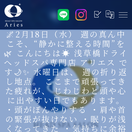
🌌2月18日（水） 週の真ん中
こそ、“静かに整える時間”を
🌿 こんにちは☀️ 浅草橋ドライ
ヘッドスパ専門店 アリエス で
す🌙✨ 水曜日は、 週の折り返
し地点。 ここまで頑張ってき
た疲れが、 じわじわと頭や心
に出やすい日でもあります。
・頭がぼんやりする ・肩や首
の緊張が抜けない ・眠りが浅
くなってきた ・気持ちに余裕