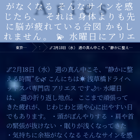
がなくなる そんなサインを感
じたら、 それは 身体よりも先
に脳が疲れている合図 かもし
れません。 💫 水曜日にアリエ
東京都浅草橋のヘッドスパなら浅草橋ドライヘッドスパ専門店アリエス
ブログ
🌌2月18日（水） 週の真ん中こそ、“静かに整える時間”を🌿 こんにちは☀️ 浅草橋ドライヘッドスパ専門店 アリエス です🌙✨ 水曜日は、 週の折り返し地点。 ここまで頑張ってきた疲れが、 じわじわと頭や心に出やすい日でもあります。 ・頭がぼんやりする ・肩や首の緊張が抜けない ・眠りが浅くなってきた ・気持ちに余裕がなくなる そんなサインを感じたら、 それは 身体よりも先に脳が疲れている合図 かもしれません。 💫 水曜日にアリエ
🌌2月18日（水） 週の真ん中こそ、“静かに整
える時間”を🌿 こんにちは☀️ 浅草橋ドライヘ
ッドスパ専門店 アリエス です🌙✨ 水曜日
は、 週の折り返し地点。 ここまで頑張って
きた疲れが、 じわじわと頭や心に出やすい日
でもあります。 ・頭がぼんやりする ・肩や首
の緊張が抜けない ・眠りが浅くなってきた
・気持ちに余裕がなくなる そんなサインを感