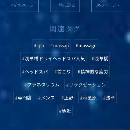
< 前のページ
一覧に戻る
次のページ >
関連タグ
#spa
#massaji
#massage
#浅草橋ドライヘッドスパ人気
#浅草橋
#ヘッドスパ
#首こり
#精神的な疲労
#プラネタリウム
#リラクゼーション
#専門店
#メンズ
#上野
#秋葉原
#浅草
#駅近