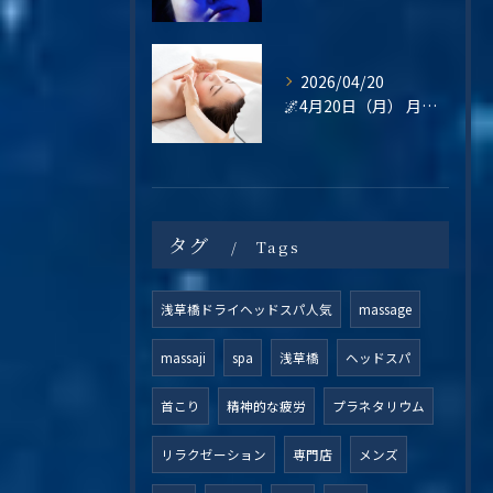
2026/04/20
🌌4月20日（月） 月曜日は、“整えてから始める”という選択を🌿
タグ
Tags
浅草橋ドライヘッドスパ人気
massage
massaji
spa
浅草橋
ヘッドスパ
首こり
精神的な疲労
プラネタリウム
リラクゼーション
専門店
メンズ