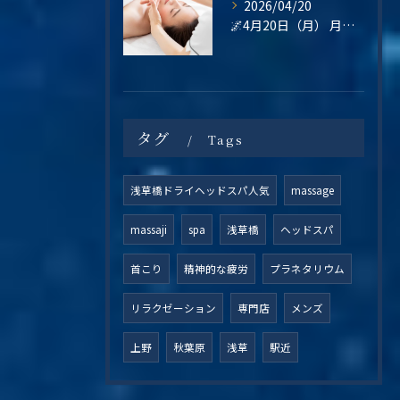
2026/04/20
🌌4月20日（月） 月曜日は、“整えてから始める”という選択を🌿
タグ
Tags
浅草橋ドライヘッドスパ人気
massage
massaji
spa
浅草橋
ヘッドスパ
首こり
精神的な疲労
プラネタリウム
リラクゼーション
専門店
メンズ
上野
秋葉原
浅草
駅近