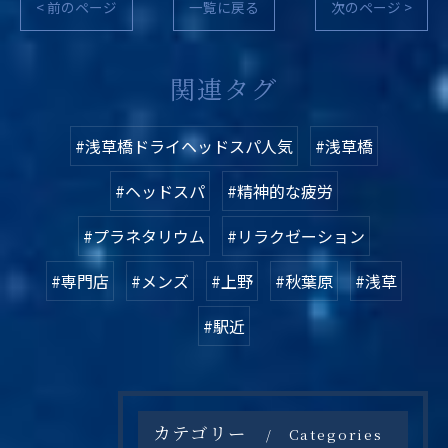
< 前のページ
一覧に戻る
次のページ >
関連タグ
#浅草橋ドライヘッドスパ人気
#浅草橋
#ヘッドスパ
#精神的な疲労
#プラネタリウム
#リラクゼーション
#専門店
#メンズ
#上野
#秋葉原
#浅草
#駅近
カテゴリー
Categories