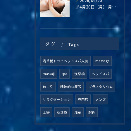
2026/04/20
🌌4月20日（月） 月曜日は、“整えてから始める”という選択を🌿
タグ
Tags
浅草橋ドライヘッドスパ人気
massage
massaji
spa
浅草橋
ヘッドスパ
首こり
精神的な疲労
プラネタリウム
リラクゼーション
専門店
メンズ
上野
秋葉原
浅草
駅近