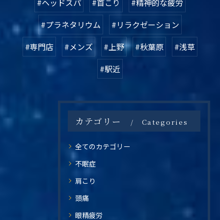
#ヘッドスパ
#首こり
#精神的な疲労
#プラネタリウム
#リラクゼーション
#専門店
#メンズ
#上野
#秋葉原
#浅草
#駅近
カテゴリー
Categories
全てのカテゴリー
不眠症
肩こり
頭痛
眼精疲労