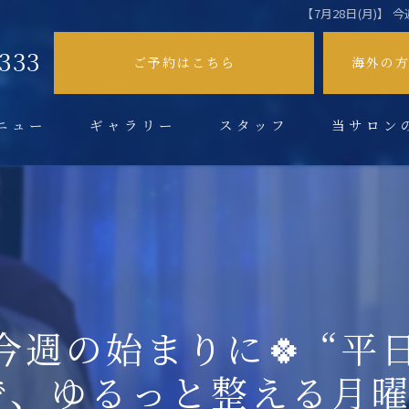
​ 【7月28日(月)
9333
ご予約はこちら
海外の
ニュー
ギャラリー
スタッフ
当サロン
不眠症
肩こり
頭痛
眼精疲労
)】 今週の始まりに🍀 “
ドライヘッド
で、ゆるっと整える月曜日