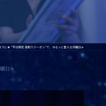
の始まりに🍀 “平日限定 昼割りクーポン”で、ゆるっと整える月曜日☕ ​
日☕ ​