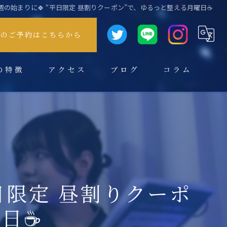
】 今週の始まりに🍀 “平日限定 昼割りクーポン”で、ゆるっと整える月曜日☕ ​
方のご予約はこちらから
の特徴
アクセス
ブログ
コラム
平日限定 昼割りクーポ
スパ
☕ ​