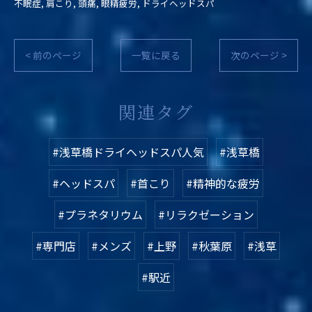
不眠症
肩こり
頭痛
眼精疲労
ドライヘッドスパ
< 前のページ
一覧に戻る
次のページ >
関連タグ
#浅草橋ドライヘッドスパ人気
#浅草橋
#ヘッドスパ
#首こり
#精神的な疲労
#プラネタリウム
#リラクゼーション
#専門店
#メンズ
#上野
#秋葉原
#浅草
#駅近